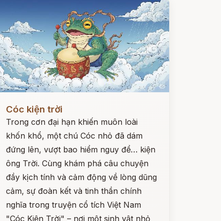
ọc ngay
Cóc kiện trời
Trong cơn đại hạn khiến muôn loài
khốn khổ, một chú Cóc nhỏ đã dám
đứng lên, vượt bao hiểm nguy để… kiện
ông Trời. Cùng khám phá câu chuyện
đầy kịch tính và cảm động về lòng dũng
cảm, sự đoàn kết và tinh thần chính
nghĩa trong truyện cổ tích Việt Nam
"Cóc Kiện Trời" – nơi một sinh vật nhỏ