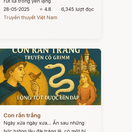
rút lui trong yên lặng
28-05-2025
⭐ 4.8
6,345 lượt đọc
Truyền thuyết Việt Nam
ọc ngay
Con rắn trắng
Ngày xửa ngày xưa… Ẩn sau những
bức tường lâu đài tráng lệ, có một bí