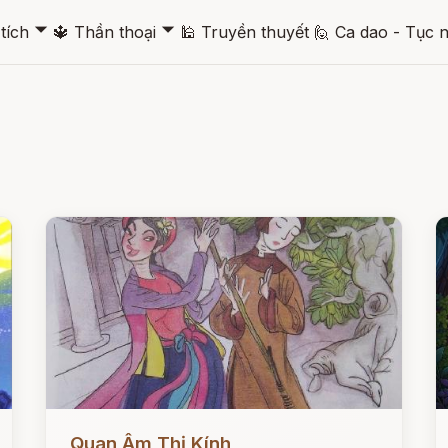
🞃
🞃
tích
🔱
Thần thoại
🕌
Truyền thuyết
🙋
Ca dao - Tục 
Đọc ngay
Đ
Quan Âm Thị Kính