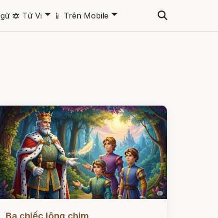
🞃
🞃
ngữ
🔯
Tử Vi
📱
Trên Mobile
ọc ngay
Ba chiếc lông chim