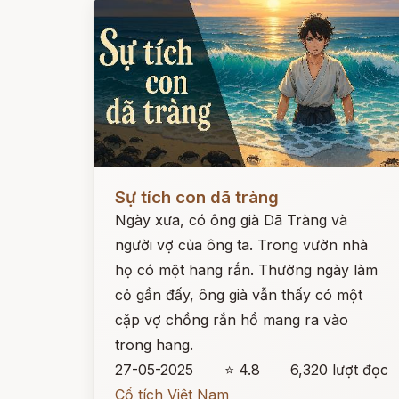
Đọc ngay
Sự tích con dã tràng
Ngày xưa, có ông già Dã Tràng và
người vợ của ông ta. Trong vườn nhà
họ có một hang rắn. Thường ngày làm
cỏ gần đấy, ông già vẫn thấy có một
cặp vợ chồng rắn hổ mang ra vào
trong hang.
27-05-2025
⭐ 4.8
6,320 lượt đọc
Cổ tích Việt Nam