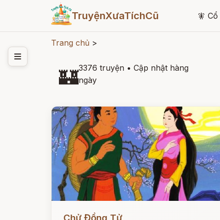
TruyệnXưaTíchCũ
🧚
Cổ 
Trang chủ
>
3376 truyện
•
Cập nhật hàng
🏰
ngày
Đọc ngay
Chử Đồng Tử