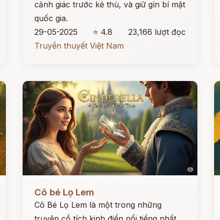
cảnh giác trước kẻ thù, và giữ gìn bí mật
quốc gia.
29-05-2025
⭐ 4.8
23,166 lượt đọc
Truyền thuyết Việt Nam
Đọc ngay
Đ
Cô bé Lọ Lem
Cô Bé Lọ Lem là một trong những
truyện cổ tích kinh điển nổi tiếng nhất