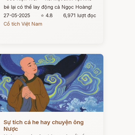
bé lại có thể lay động cả Ngọc Hoàng!
27-05-2025
⭐ 4.8
6,971 lượt đọc
Cổ tích Việt Nam
ọc ngay
Sự tích cá he hay chuyện ông
Nược