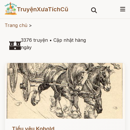
TruyệnXưaTíchCũ
Trang chủ
>
3376 truyện
•
Cập nhật hàng
🏰
ngày
Đọc ngay
Tiểu yêu Kobold