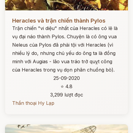
Đọc ngay
Heracles và trận chiến thành Pylos
Trận chiến "vi diệu" nhất của Heracles có lẽ là
vụ đại náo thành Pylos. Chuyện là có ông vua
Neleus của Pylos đã phải tội với Heracles (vì
nhiều lý do, nhưng chủ yếu do ông ta là đồng
minh với Augias - lão vua tráo trở quỵt công
của Heracles trong vụ dọn phân chuồng bò).
25-09-2020
⭐ 4.8
3,299 lượt đọc
Thần thoại Hy Lạp