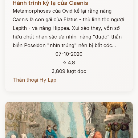
Hành trình kỳ lạ của Caenis
Metamorphoses của Ovid kể lại rằng nàng
Caenis là con gái của Elatus - thủ lĩnh tộc người
Lapith - và nàng Hippea. Xui xẻo thay, vốn sở
hữu chút nhan sắc ưa nhìn, nàng "được" thần
biển Poseidon "nhìn trúng" nên bị bắt cóc...
07-10-2020
⭐ 4.8
3,809 lượt đọc
Thần thoại Hy Lạp