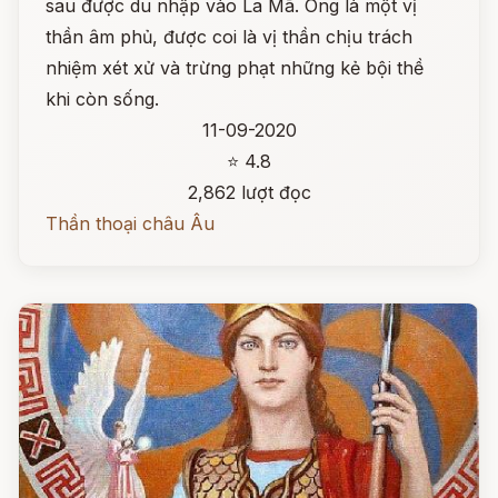
sau được du nhập vào La Mã. Ông là một vị
thần âm phủ, được coi là vị thần chịu trách
nhiệm xét xử và trừng phạt những kẻ bội thề
khi còn sống.
11-09-2020
⭐ 4.8
2,862 lượt đọc
Thần thoại châu Âu