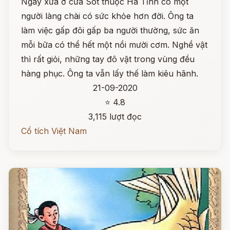
Ngày xưa ở cửa Sót thuộc Hà Tĩnh có một
người làng chài có sức khỏe hơn đời. Ông ta
làm việc gấp đôi gấp ba người thường, sức ăn
mỗi bữa có thể hết một nồi mười cơm. Nghề vật
thì rất giỏi, những tay đô vật trong vùng đều
hàng phục. Ông ta vẫn lấy thế làm kiêu hãnh.
21-09-2020
⭐ 4.8
3,115 lượt đọc
Cổ tích Việt Nam