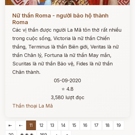
Đọc ngay
Nữ thần Roma - người bảo hộ thành
Roma
Các vị thần được người La Mã tôn thờ rất nhiều
trong cuộc sống, Victoria là nữ thần Chiến
thắng, Terminus là thần Biên giới, Veritas là nữ
thần Chân lý, Fortuna là nữ thần May mắn,
Scuritas là nữ thần Bảo vệ, Fides là nữ thần
Chân thành.
05-09-2020
⭐ 4.8
3,580 lượt đọc
Thần thoại La Mã
⇤
⇠
11
12
13
14
15
16
17
18
19
❀ ❀ ❀
20
169
⇢
⇥