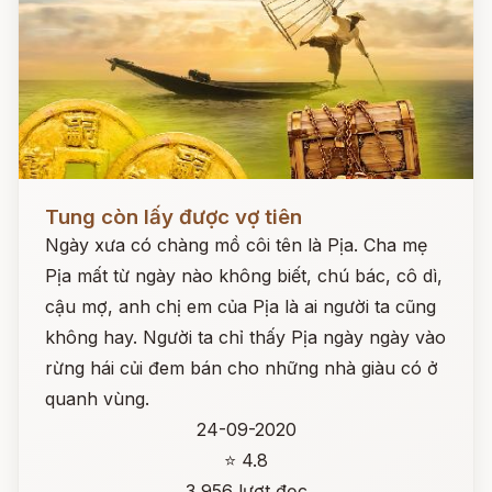
Đọc ngay
Tung còn lấy được vợ tiên
Ngày xưa có chàng mồ côi tên là Pịa. Cha mẹ
Pịa mất từ ngày nào không biết, chú bác, cô dì,
cậu mợ, anh chị em của Pịa là ai người ta cũng
không hay. Người ta chỉ thấy Pịa ngày ngày vào
rừng hái củi đem bán cho những nhà giàu có ở
quanh vùng.
24-09-2020
⭐ 4.8
3,956 lượt đọc