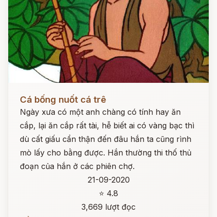
Đọc ngay
Cá bống nuốt cá trê
Ngày xưa có một anh chàng có tính hay ăn
cắp, lại ăn cắp rất tài, hễ biết ai có vàng bạc thì
dù cất giấu cẩn thận đến đâu hắn ta cũng rình
mò lấy cho bằng được. Hắn thường thi thố thủ
đoạn của hắn ở các phiên chợ.
21-09-2020
⭐ 4.8
3,669 lượt đọc