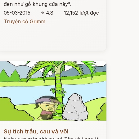
đen như gỗ khung cửa này".
05-03-2015
⭐ 4.8
12,152 lượt đọc
Truyện cổ Grimm
ọc ngay
Sự tích trầu, cau và vôi