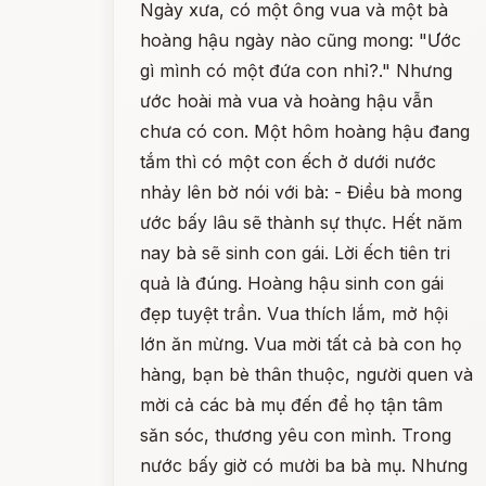
Ngày xưa, có một ông vua và một bà
hoàng hậu ngày nào cũng mong: "Ước
gì mình có một đứa con nhỉ?." Nhưng
ước hoài mà vua và hoàng hậu vẫn
chưa có con. Một hôm hoàng hậu đang
tắm thì có một con ếch ở dưới nước
nhảy lên bờ nói với bà: - Điều bà mong
ước bấy lâu sẽ thành sự thực. Hết năm
nay bà sẽ sinh con gái. Lời ếch tiên tri
quả là đúng. Hoàng hậu sinh con gái
đẹp tuyệt trần. Vua thích lắm, mở hội
lớn ăn mừng. Vua mời tất cả bà con họ
hàng, bạn bè thân thuộc, người quen và
mời cả các bà mụ đến để họ tận tâm
săn sóc, thương yêu con mình. Trong
nước bấy giờ có mười ba bà mụ. Nhưng