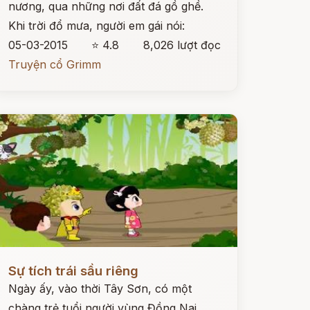
nương, qua những nơi đất đá gồ ghề.
Khi trời đổ mưa, người em gái nói:
05-03-2015
⭐ 4.8
8,026 lượt đọc
Truyện cổ Grimm
ọc ngay
Sự tích trái sầu riêng
Ngày ấy, vào thời Tây Sơn, có một
chàng trẻ tuổi người vùng Đồng Nai.