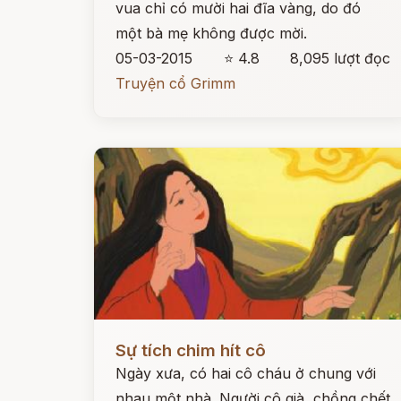
vua chỉ có mười hai đĩa vàng, do đó
một bà mẹ không được mời.
05-03-2015
⭐ 4.8
8,095 lượt đọc
Truyện cổ Grimm
Đọc ngay
Sự tích chim hít cô
Ngày xưa, có hai cô cháu ở chung với
nhau một nhà. Người cô già, chồng chết