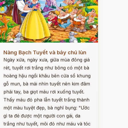
ọc ngay
Nàng Bạch Tuyết và bảy chú lùn
Ngày xửa, ngày xưa, giữa mùa đông giá
rét, tuyết rơi trắng như bông có một bà
hoàng hậu ngồi khâu bên cửa sổ khung
gỗ mun, bà mải nhìn tuyết nên kim đâm
phải tay, ba giọt máu rơi xuống tuyết.
Thấy máu đỏ pha lẫn tuyết trắng thành
một màu tuyệt đẹp, bà nghĩ bụng: "Ước
gì ta đẻ được một người con gái, da
trắng như tuyết, môi đỏ như máu và tóc