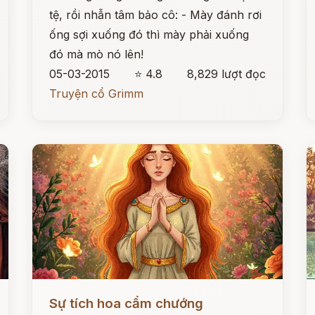
tệ, rồi nhẫn tâm bảo cô: - Mày đánh rơi
ống sợi xuống đó thì mày phải xuống
đó mà mò nó lên!
05-03-2015
⭐ 4.8
8,829 lượt đọc
Truyện cổ Grimm
Đọc ngay
Đ
Sự tích hoa cẩm chướng