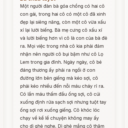
Một người đàn bà góa chồng có hai cô
con gái, trong hai cô có một cô đã xinh
đẹp lại siêng năng, còn một cô vừa xấu
xí lại lười biếng. Bà mẹ cưng cô xấu xí
và lười biếng hơn vì cô là con của bà đẻ
ra. Mọi việc trong nhà cô kia phải đảm
nhận nên người cô bụi bậm như cô Lọ
Lem trong gia đình. Ngày ngày, cô bé
đáng thương ấy phải ra ngồi ở con
đường lớn bên giếng mà kéo sợi, cô
phải kéo nhiều đến nỗi máu cháy rỉ ra.
Có lần máu thấm đầu ống sợi, cô cúi
xuống định rửa sạch sợi nhưng tuột tay
ống sợi rơi xuống giếng. Cô khóc lóc
chạy về kể lể chuyện không may ấy
cho dì ghẻ nghe. Dì ghẻ mắng cô thậm