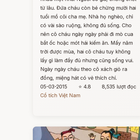
từ lâu. Đứa cháu còn bé chừng mười hai
tuổi mồ côi cha mẹ. Nhà họ nghèo, chỉ
có vài sào ruộng, không đủ sống. Cho
nên cô cháu ngày ngày phải đi mò cua
bắt ốc hoặc mót hái kiếm ăn. Mấy năm
trời được mùa, hai cô cháu tuy không
lấy gì làm đầy đủ nhưng cũng sống vui.
Ngày ngày cháu theo cô xách giỏ ra
đồng, miệng hát có vẻ thích chí.
05-03-2015
⭐ 4.8
8,535 lượt đọc
Cổ tích Việt Nam