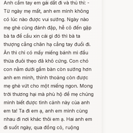
Anh cầm tay em gái dắt đi và thủ thỉ: -
Từ ngày mẹ mất, anh em mình không
có lúc nào được vui sướng. Ngày nào
mẹ ghẻ cũng đánh đập, hễ cô đến gặp
bà ta để cầu xin cái gì đó thì bà ta
thượng cẳng chân hạ cẳng tay đuổi đi.
Ăn thì chỉ có mấy miếng bánh mì đầu
thừa đuôi thẹo đã khô cứng. Con chó
con nằm dưới gầm bàn còn sướng hơn
anh em mình, thỉnh thoảng còn được
mẹ ghẻ vứt cho một miếng ngon. Mong
trời thương hại mà phù hộ để mẹ chúng
mình biết được tình cảnh này của anh
em ta! Ta đi em ạ, anh em mình cùng
nhau đi nơi khác thôi em ạ. Hai anh em
đi suốt ngày, qua đồng cỏ, ruộng