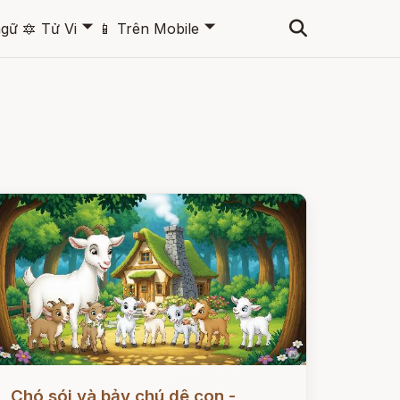
🞃
🞃
ngữ
🔯
Tử Vi
📱
Trên Mobile
ọc ngay
Chó sói và bảy chú dê con -