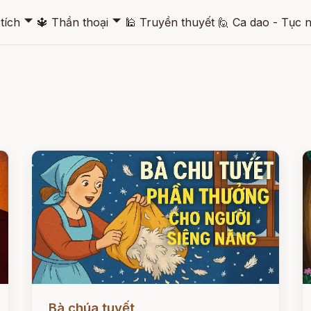
🞃
🞃
tích
🔱
Thần thoại
🕌
Truyền thuyết
🙋
Ca dao - Tục 
Đọc ngay
Đ
Bà chúa tuyết