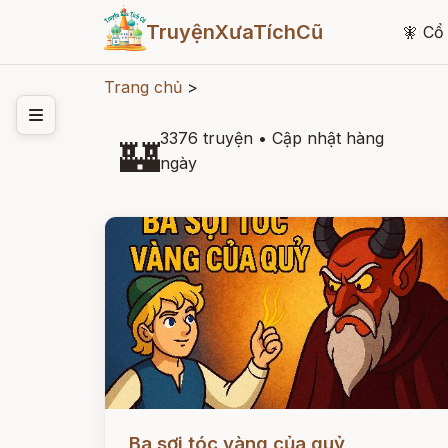
TruyệnXưaTíchCũ
🧚
Cổ 
Trang chủ
>
3376 truyện
•
Cập nhật hàng
🏰
ngày
Đọc ngay
Ba sợi tóc vàng của quỷ