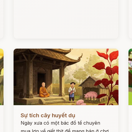
Đọc ngay
Đ
Sự tích cây huyết dụ
Ngày xưa có một bác đồ tể chuyên
mua lợn về giết thịt để mang bán ở chợ.