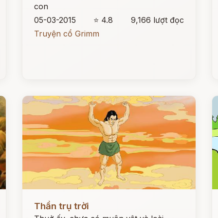
con
05-03-2015
⭐ 4.8
9,166 lượt đọc
Truyện cổ Grimm
Đọc ngay
Đ
Thần trụ trời