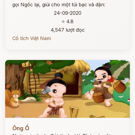
gọi Ngốc lại, giúi cho một túi bạc và dặn:
24-09-2020
⭐ 4.8
4,547 lượt đọc
Cổ tích Việt Nam
Đọc ngay
Ông Ồ