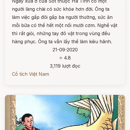
Ngày xưa ở cửa Sót thuộc Hà Tĩnh có một
người làng chài có sức khỏe hơn đời. Ông ta
làm việc gấp đôi gấp ba người thường, sức ăn
mỗi bữa có thể hết một nồi mười cơm. Nghề vật
thì rất giỏi, những tay đô vật trong vùng đều
hàng phục. Ông ta vẫn lấy thế làm kiêu hãnh.
21-09-2020
⭐ 4.8
3,119 lượt đọc
Cổ tích Việt Nam