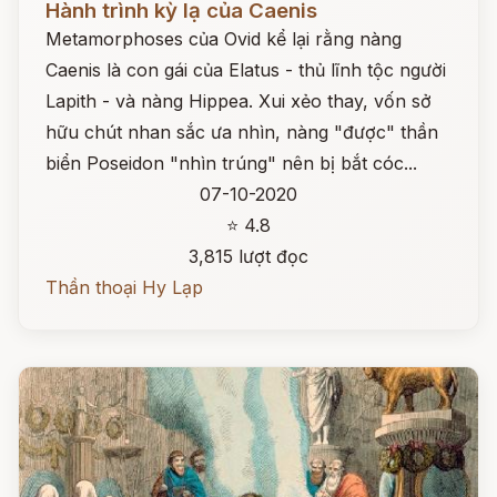
Hành trình kỳ lạ của Caenis
Metamorphoses của Ovid kể lại rằng nàng
Caenis là con gái của Elatus - thủ lĩnh tộc người
Lapith - và nàng Hippea. Xui xẻo thay, vốn sở
hữu chút nhan sắc ưa nhìn, nàng "được" thần
biển Poseidon "nhìn trúng" nên bị bắt cóc...
07-10-2020
⭐ 4.8
3,815 lượt đọc
Thần thoại Hy Lạp