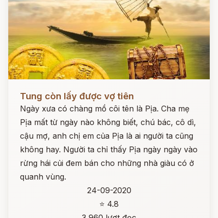
Đọc ngay
Tung còn lấy được vợ tiên
Ngày xưa có chàng mồ côi tên là Pịa. Cha mẹ
Pịa mất từ ngày nào không biết, chú bác, cô dì,
cậu mợ, anh chị em của Pịa là ai người ta cũng
không hay. Người ta chỉ thấy Pịa ngày ngày vào
rừng hái củi đem bán cho những nhà giàu có ở
quanh vùng.
24-09-2020
⭐ 4.8
3,960 lượt đọc