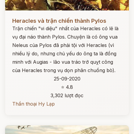
Đọc ngay
Heracles và trận chiến thành Pylos
Trận chiến "vi diệu" nhất của Heracles có lẽ là
vụ đại náo thành Pylos. Chuyện là có ông vua
Neleus của Pylos đã phải tội với Heracles (vì
nhiều lý do, nhưng chủ yếu do ông ta là đồng
minh với Augias - lão vua tráo trở quỵt công
của Heracles trong vụ dọn phân chuồng bò).
25-09-2020
⭐ 4.8
3,302 lượt đọc
Thần thoại Hy Lạp