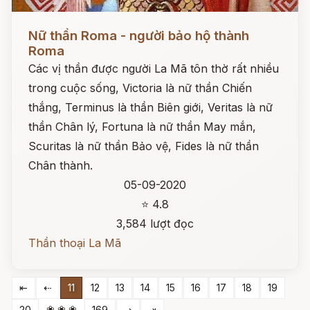
Đọc ngay
Nữ thần Roma - người bảo hộ thành
Roma
Các vị thần được người La Mã tôn thờ rất nhiều
trong cuộc sống, Victoria là nữ thần Chiến
thắng, Terminus là thần Biên giới, Veritas là nữ
thần Chân lý, Fortuna là nữ thần May mắn,
Scuritas là nữ thần Bảo vệ, Fides là nữ thần
Chân thành.
05-09-2020
⭐ 4.8
3,584 lượt đọc
Thần thoại La Mã
⇤
⇠
11
12
13
14
15
16
17
18
19
❀ ❀ ❀
20
169
⇢
⇥