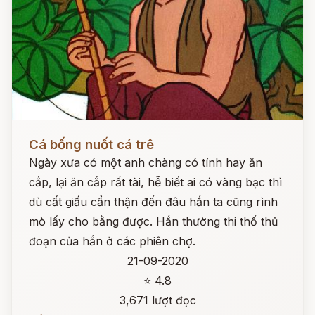
Đọc ngay
Cá bống nuốt cá trê
Ngày xưa có một anh chàng có tính hay ăn
cắp, lại ăn cắp rất tài, hễ biết ai có vàng bạc thì
dù cất giấu cẩn thận đến đâu hắn ta cũng rình
mò lấy cho bằng được. Hắn thường thi thố thủ
đoạn của hắn ở các phiên chợ.
21-09-2020
⭐ 4.8
3,671 lượt đọc