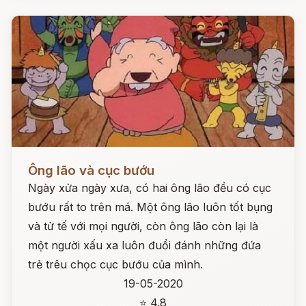
Đọc ngay
Ông lão và cục bướu
Ngày xửa ngày xưa, có hai ông lão đều có cục
bướu rất to trên má. Một ông lão luôn tốt bụng
và tử tế với mọi người, còn ông lão còn lại là
một người xấu xa luôn đuổi đánh những đứa
trẻ trêu chọc cục bướu của mình.
19-05-2020
⭐ 4.8