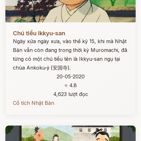
Đọc ngay
Chú tiểu Ikkyu-san
Ngày xửa ngày xưa, vào thế kỷ 15, khi mà Nhật
Bản vẫn còn đang trong thời kỳ Muromachi, đã
từng có một chú tiểu tên là Ikkyu-san ngụ tại
chùa Ankoku-ji (安国寺).
20-05-2020
⭐ 4.8
4,623 lượt đọc
Cổ tích Nhật Bản