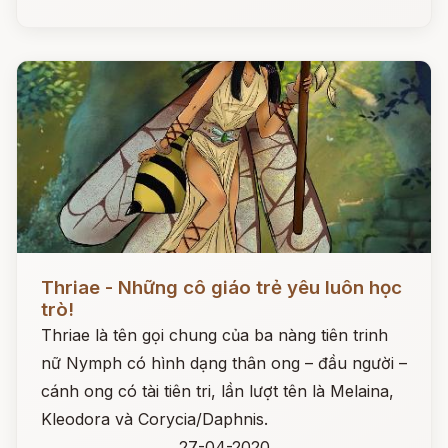
Đọc ngay
Thriae - Những cô giáo trẻ yêu luôn học
trò!
Thriae là tên gọi chung của ba nàng tiên trinh
nữ Nymph có hình dạng thân ong – đầu người –
cánh ong có tài tiên tri, lần lượt tên là Melaina,
Kleodora và Corycia/Daphnis.
27-04-2020