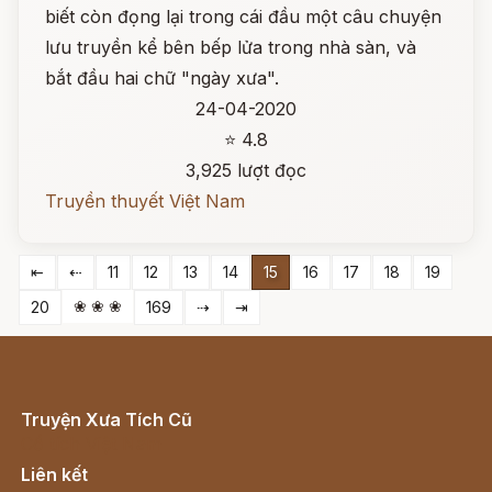
biết còn đọng lại trong cái đầu một câu chuyện
lưu truyền kể bên bếp lửa trong nhà sàn, và
bắt đầu hai chữ "ngày xưa".
24-04-2020
⭐ 4.8
3,925 lượt đọc
Truyền thuyết Việt Nam
⇤
⇠
11
12
13
14
15
16
17
18
19
❀ ❀ ❀
20
169
⇢
⇥
Truyện Xưa Tích Cũ
Cổ tích Việt Nam
Liên kết