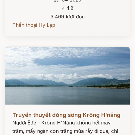
⭐ 4.8
3,469 lượt đọc
Thần thoại Hy Lạp
Đọc ngay
Truyền thuyết dòng sông Krông H'năng
Người Êđê - Krông H'Năng không hết mấy
trăm, mấy ngàn con trăng mùa rẫy đi qua, chỉ