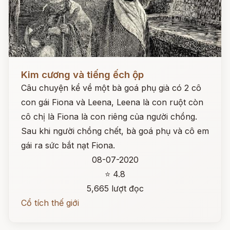
Đọc ngay
Kim cương và tiếng ếch ộp
Câu chuyện kể về một bà goá phụ già có 2 cô
con gái Fiona và Leena, Leena là con ruột còn
cô chị là Fiona là con riêng của người chồng.
Sau khi người chồng chết, bà goá phụ và cô em
gái ra sức bắt nạt Fiona.
08-07-2020
⭐ 4.8
5,665 lượt đọc
Cổ tích thế giới