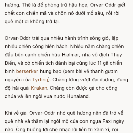
hương. Thế là để phòng trừ hậu họa, Orvar-Oddr giết
chết con chiến mã và chôn nó dưới mồ sâu, rồi rời
quê một đi không trở lại.
Orvar-Oddr trải qua nhiều hành trình sóng gió, lập
nhiều chiến công hiển hách. Nhiều năm chàng chiến
đấu bên cạnh chiến hữu Hjalmar, nhà vô địch Thụy
Điển, và có chiến tích đánh bại cùng lúc 11 gã chiến
binh
berserker
hung bạo (xem bài về thanh gươm
nguyền rủa
Tyrfing
). Chàng từng vượt đại dương, đụng
độ hải quái
Kraken
. Chàng còn được gả cho công
chúa và lên ngôi vua nước Hunaland.
Khi về già, Orvar-Oddr nhớ quê hương nên đã trở về
quê nhà và thăm lại ngôi mộ của con ngựa Faxi ngày
nào. Ông buông lời chế nhạo lời tiên tri xàm xí, rồi