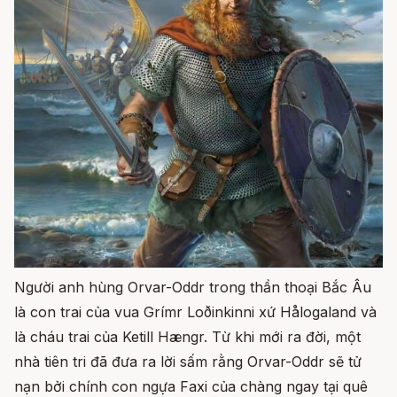
Người anh hùng Orvar-Oddr trong thần thoại Bắc Âu
là con trai của vua Grímr Loðinkinni xứ Hålogaland và
là cháu trai của Ketill Hængr. Từ khi mới ra đời, một
nhà tiên tri đã đưa ra lời sấm rằng Orvar-Oddr sẽ tử
nạn bởi chính con ngựa Faxi của chàng ngay tại quê