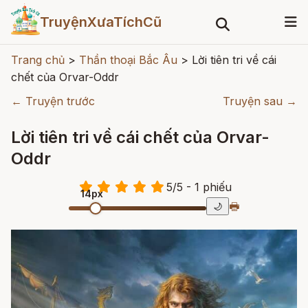
TruyệnXưaTíchCũ
Trang chủ
>
Thần thoại Bắc Âu
>
Lời tiên tri về cái
chết của Orvar-Oddr
← Truyện trước
Truyện sau →
Lời tiên tri về cái chết của Orvar-
Oddr
5
/
5
- 1
phiếu
14px
🖶
🌙