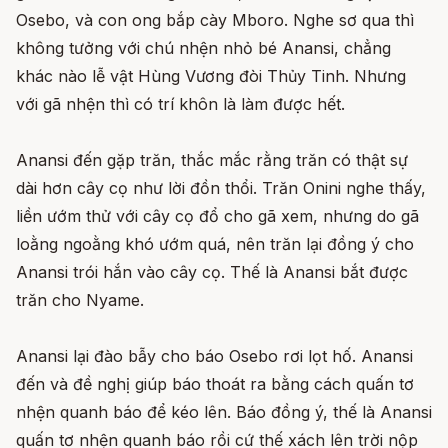
Osebo, và con ong bắp cày Mboro. Nghe sơ qua thì
không tưởng với chú nhện nhỏ bé Anansi, chẳng
khác nào lễ vật Hùng Vương đòi Thủy Tinh. Nhưng
với gã nhện thì có trí khôn là làm được hết.
Anansi đến gặp trăn, thắc mắc rằng trăn có thật sự
dài hơn cây cọ như lời đồn thổi. Trăn Onini nghe thấy,
liền ướm thử với cây cọ đổ cho gã xem, nhưng do gã
loằng ngoằng khó ướm quá, nên trăn lại đồng ý cho
Anansi trói hắn vào cây cọ. Thế là Anansi bắt được
trăn cho Nyame.
Anansi lại đào bẫy cho báo Osebo rơi lọt hố. Anansi
đến và đề nghị giúp báo thoát ra bằng cách quấn tơ
nhện quanh báo để kéo lên. Báo đồng ý, thế là Anansi
quấn tơ nhện quanh báo rồi cứ thế xách lên trời nộp