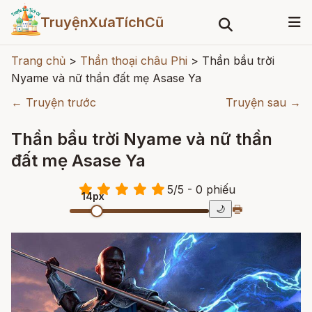
TruyệnXưaTíchCũ
Trang chủ
>
Thần thoại châu Phi
>
Thần bầu trời
Nyame và nữ thần đất mẹ Asase Ya
← Truyện trước
Truyện sau →
Thần bầu trời Nyame và nữ thần
đất mẹ Asase Ya
5
/
5
- 0
phiếu
14px
🖶
🌙