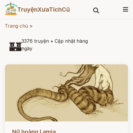
TruyệnXưaTíchCũ
Trang chủ
>
3376 truyện
•
Cập nhật hàng
🏰
ngày
Đọc ngay
Nữ hoàng Lamia