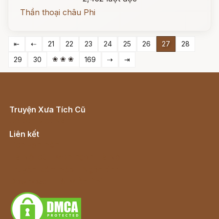
Thần thoại châu Phi
⇤
⇠
21
22
23
24
25
26
27
28
❀ ❀ ❀
29
30
169
⇢
⇥
Truyện Xưa Tích Cũ
Cổ tích Việt Nam
Liên kết
Lịch vạn niên
Hà Nội cũ - Món ngon Hà Nội
Truyện kiếm hiệp - Ngôn tình
Download - Tải Miễn Phí