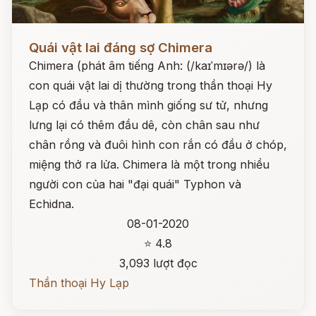
Đọc ngay
Quái vật lai đáng sợ Chimera
Chimera (phát âm tiếng Anh: (/kaɪˈmɪərə/) là
con quái vật lai dị thường trong thần thoại Hy
Lạp có đầu và thân mình giống sư tử, nhưng
lưng lại có thêm đầu dê, còn chân sau như
chân rồng và đuôi hình con rắn có đầu ở chóp,
miệng thở ra lửa. Chimera là một trong nhiều
người con của hai "đại quái" Typhon và
Echidna.
08-01-2020
⭐ 4.8
3,093 lượt đọc
Thần thoại Hy Lạp