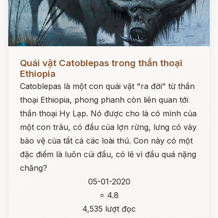
Đọc ngay
Quái vật Catoblepas trong thần thoại
Ethiopia
Catoblepas là một con quái vật "ra đời" từ thần
thoại Ethiopia, phong phanh còn liên quan tới
thần thoại Hy Lạp. Nó được cho là có mình của
một con trâu, có đầu của lợn rừng, lưng có vảy
bảo vệ của tất cả các loài thú. Con này có một
đặc điểm là luôn cúi đầu, có lẽ vì đầu quá nặng
chăng?
05-01-2020
⭐ 4.8
4,535 lượt đọc