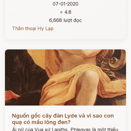
07-01-2020
⭐ 4.8
6,668 lượt đọc
Thần thoại Hy Lạp
Đọc ngay
Nguồn gốc cây đàn Lyde và vì sao con
quạ có mầu lông đen?
Ái nữ của Vua xứ Lapiths, Phlegyas là một thiếu