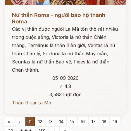
Đọc ngay
Nữ thần Roma - người bảo hộ thành
Roma
Các vị thần được người La Mã tôn thờ rất nhiều
trong cuộc sống, Victoria là nữ thần Chiến
thắng, Terminus là thần Biên giới, Veritas là nữ
thần Chân lý, Fortuna là nữ thần May mắn,
Scuritas là nữ thần Bảo vệ, Fides là nữ thần
Chân thành.
05-09-2020
⭐ 4.8
3,583 lượt đọc
Thần thoại La Mã
⇤
⇠
11
12
13
14
15
16
17
18
19
❀ ❀ ❀
20
169
⇢
⇥