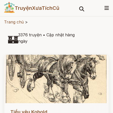
TruyệnXưaTíchCũ
Trang chủ
>
3376 truyện
•
Cập nhật hàng
🏰
ngày
Đọc ngay
Tiểu yêu Kobold