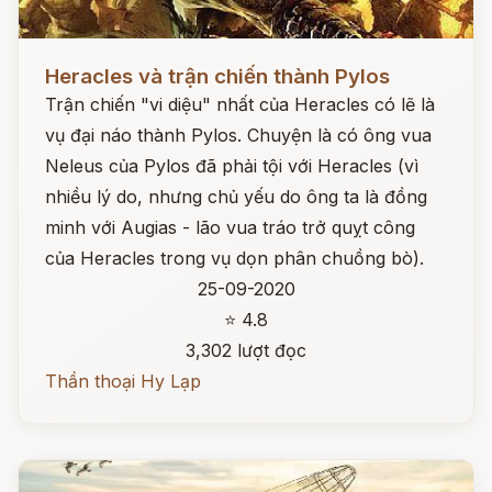
Đọc ngay
Heracles và trận chiến thành Pylos
Trận chiến "vi diệu" nhất của Heracles có lẽ là
vụ đại náo thành Pylos. Chuyện là có ông vua
Neleus của Pylos đã phải tội với Heracles (vì
nhiều lý do, nhưng chủ yếu do ông ta là đồng
minh với Augias - lão vua tráo trở quỵt công
của Heracles trong vụ dọn phân chuồng bò).
25-09-2020
⭐ 4.8
3,302 lượt đọc
Thần thoại Hy Lạp