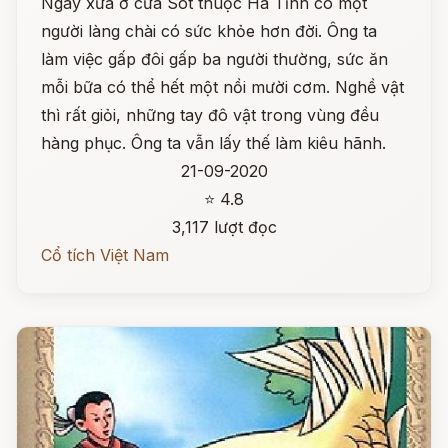
Ngày xưa ở cửa Sót thuộc Hà Tĩnh có một
người làng chài có sức khỏe hơn đời. Ông ta
làm việc gấp đôi gấp ba người thường, sức ăn
mỗi bữa có thể hết một nồi mười cơm. Nghề vật
thì rất giỏi, những tay đô vật trong vùng đều
hàng phục. Ông ta vẫn lấy thế làm kiêu hãnh.
21-09-2020
⭐ 4.8
3,117 lượt đọc
Cổ tích Việt Nam