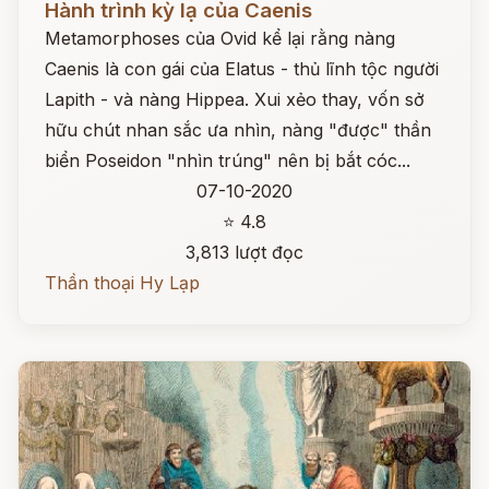
Hành trình kỳ lạ của Caenis
Metamorphoses của Ovid kể lại rằng nàng
Caenis là con gái của Elatus - thủ lĩnh tộc người
Lapith - và nàng Hippea. Xui xẻo thay, vốn sở
hữu chút nhan sắc ưa nhìn, nàng "được" thần
biển Poseidon "nhìn trúng" nên bị bắt cóc...
07-10-2020
⭐ 4.8
3,813 lượt đọc
Thần thoại Hy Lạp