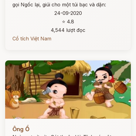
gọi Ngốc lại, giúi cho một túi bạc và dặn:
24-09-2020
⭐ 4.8
4,544 lượt đọc
Cổ tích Việt Nam
Đọc ngay
Ông Ồ