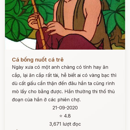
Đọc ngay
Cá bống nuốt cá trê
Ngày xưa có một anh chàng có tính hay ăn
cắp, lại ăn cắp rất tài, hễ biết ai có vàng bạc thì
dù cất giấu cẩn thận đến đâu hắn ta cũng rình
mò lấy cho bằng được. Hắn thường thi thố thủ
đoạn của hắn ở các phiên chợ.
21-09-2020
⭐ 4.8
3,671 lượt đọc