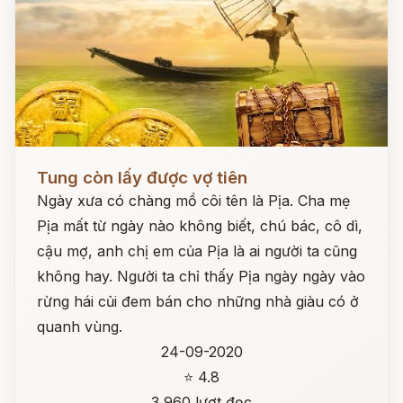
Đọc ngay
Tung còn lấy được vợ tiên
Ngày xưa có chàng mồ côi tên là Pịa. Cha mẹ
Pịa mất từ ngày nào không biết, chú bác, cô dì,
cậu mợ, anh chị em của Pịa là ai người ta cũng
không hay. Người ta chỉ thấy Pịa ngày ngày vào
rừng hái củi đem bán cho những nhà giàu có ở
quanh vùng.
24-09-2020
⭐ 4.8
3,960 lượt đọc