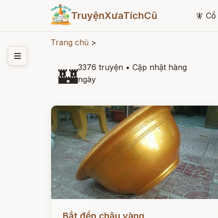
TruyệnXưaTíchCũ
🧚
Cổ 
Trang chủ
>
3376 truyện
•
Cập nhật hàng
🏰
ngày
Đọc ngay
Bắt đền chậu vàng