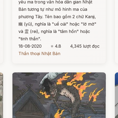
yêu ma trong văn hóa dân gian Nhật
Bản tương tự như mô hình ma của
phương Tây. Tên bao gồm 2 chữ Kanji,
幽 (yū), nghĩa là "uể oải" hoặc "lờ mờ"
và 霊 (rei), nghĩa là "tâm hồn" hoặc
"tinh thần".
18-08-2020
⭐ 4.8
4,345 lượt đọc
Thần thoại Nhật Bản