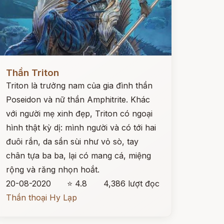
ọc ngay
Thần Triton
Triton là trưởng nam của gia đình thần
Poseidon và nữ thần Amphitrite. Khác
với người mẹ xinh đẹp, Triton có ngoại
hình thật kỳ dị: mình người và có tới hai
đuôi rắn, da sần sùi như vỏ sò, tay
chân tựa ba ba, lại có mang cá, miệng
rộng và răng nhọn hoắt.
20-08-2020
⭐ 4.8
4,386 lượt đọc
Thần thoại Hy Lạp