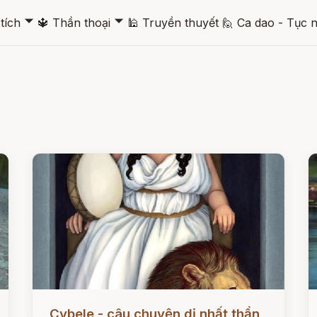
🞃
🞃
tích
🔱
Thần thoại
🕌
Truyền thuyết
🙋
Ca dao - Tục 
Đọc ngay
Đ
Cybele - câu chuyện dị nhất thần