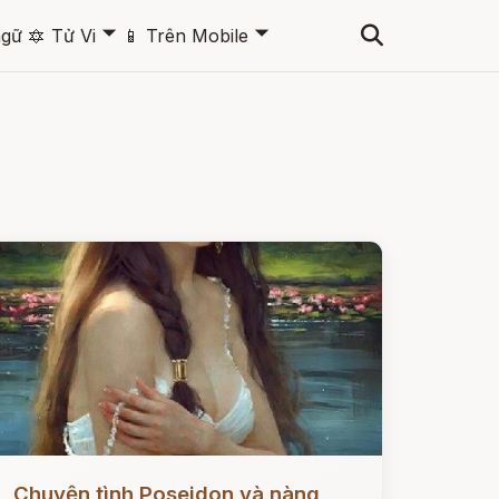
🞃
🞃
ngữ
🔯
Tử Vi
📱
Trên Mobile
ọc ngay
Chuyện tình Poseidon và nàng