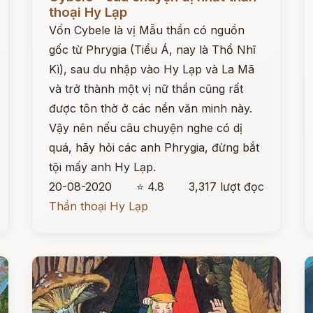
thoại Hy Lạp
Vốn Cybele là vị Mẫu thần có nguồn
gốc từ Phrygia (Tiểu Á, nay là Thổ Nhĩ
Kì), sau du nhập vào Hy Lạp và La Mã
và trở thành một vị nữ thần cũng rất
được tôn thờ ở các nền văn minh này.
Vậy nên nếu câu chuyện nghe có dị
quá, hãy hỏi các anh Phrygia, đừng bắt
tội mấy anh Hy Lạp.
20-08-2020
⭐ 4.8
3,317 lượt đọc
Thần thoại Hy Lạp