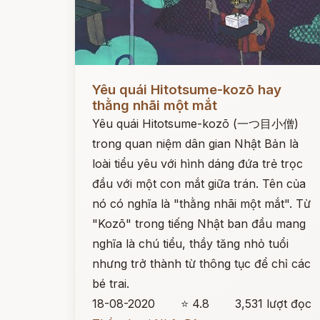
Đọc ngay
Yêu quái Hitotsume-kozō hay
thằng nhãi một mắt
Yêu quái Hitotsume-kozō (一つ目小僧)
trong quan niệm dân gian Nhật Bản là
loài tiểu yêu với hình dáng đứa trẻ trọc
đầu với một con mắt giữa trán. Tên của
nó có nghĩa là "thằng nhãi một mắt". Từ
"Kozō" trong tiếng Nhật ban đầu mang
nghĩa là chú tiểu, thầy tăng nhỏ tuổi
nhưng trở thành từ thông tục để chỉ các
bé trai.
18-08-2020
⭐ 4.8
3,531 lượt đọc