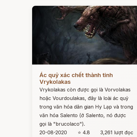
Đọc ngay
Ác quỷ xác chết thành tinh
Vrykolakas
Vrykolakas còn được gọi là Vorvolakas
hoặc Vourdoulakas, đây là loài ác quỷ
trong văn hóa dân gian Hy Lạp và trong
văn hóa Salento (ở Salento, nó được
gọi là "brucolaco").
20-08-2020
⭐ 4.8
3,261 lượt đọc