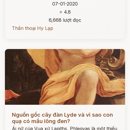
07-01-2020
⭐ 4.8
6,668 lượt đọc
Thần thoại Hy Lạp
Đọc ngay
Nguồn gốc cây đàn Lyde và vì sao con
quạ có mầu lông đen?
Ái nữ của Vua xứ Lapiths, Phlegyas là một thiếu