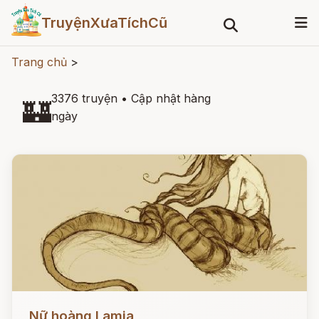
TruyệnXưaTíchCũ
Trang chủ
>
3376 truyện
•
Cập nhật hàng
🏰
ngày
Đọc ngay
Nữ hoàng Lamia