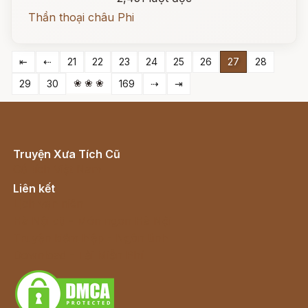
Thần thoại châu Phi
⇤
⇠
21
22
23
24
25
26
27
28
❀ ❀ ❀
29
30
169
⇢
⇥
Truyện Xưa Tích Cũ
Cổ tích Việt Nam
Liên kết
Lịch vạn niên
Hà Nội cũ - Món ngon Hà Nội
Truyện kiếm hiệp - Ngôn tình
Download - Tải Miễn Phí