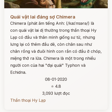
Đọc ngay
Quái vật lai đáng sợ Chimera
Chimera (phát âm tiếng Anh: (/kaɪˈmɪərə/) là
con quái vật lai dị thường trong thần thoại Hy
Lạp có đầu và thân mình giống sư tử, nhưng
lưng lại có thêm đầu dê, còn chân sau như
chân rồng và đuôi hình con rắn có đầu ở chóp,
miệng thở ra lửa. Chimera là một trong nhiều
người con của hai "đại quái" Typhon và
Echidna.
08-01-2020
⭐ 4.8
3,093 lượt đọc
Thần thoại Hy Lạp