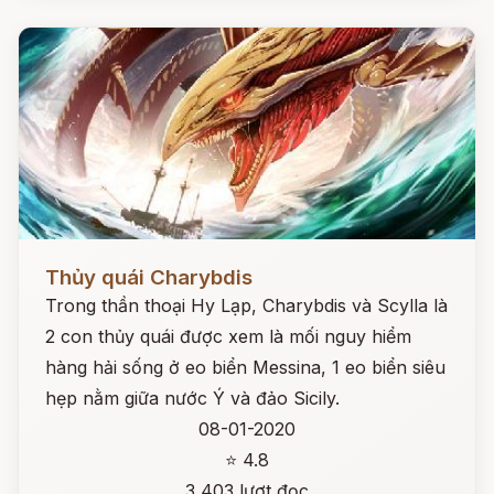
Đọc ngay
Thủy quái Charybdis
Trong thần thoại Hy Lạp, Charybdis và Scylla là
2 con thủy quái được xem là mối nguy hiểm
hàng hải sống ở eo biển Messina, 1 eo biển siêu
hẹp nằm giữa nước Ý và đảo Sicily.
08-01-2020
⭐ 4.8
3,403 lượt đọc