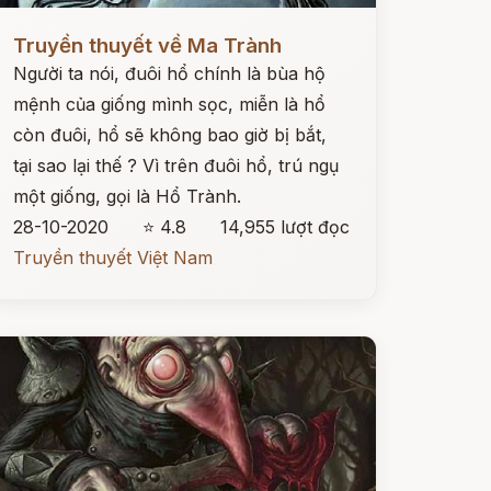
ọc ngay
Truyền thuyết về Ma Trành
Người ta nói, đuôi hổ chính là bùa hộ
mệnh của giống mình sọc, miễn là hổ
còn đuôi, hổ sẽ không bao giờ bị bắt,
tại sao lại thế ? Vì trên đuôi hổ, trú ngụ
một giống, gọi là Hổ Trành.
28-10-2020
⭐ 4.8
14,955 lượt đọc
Truyền thuyết Việt Nam