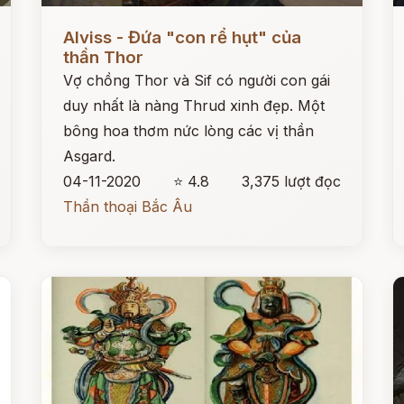
Đọc ngay
Đ
Alviss - Đứa "con rể hụt" của
thần Thor
Vợ chồng Thor và Sif có người con gái
duy nhất là nàng Thrud xinh đẹp. Một
bông hoa thơm nức lòng các vị thần
Asgard.
04-11-2020
⭐ 4.8
3,375 lượt đọc
Thần thoại Bắc Âu