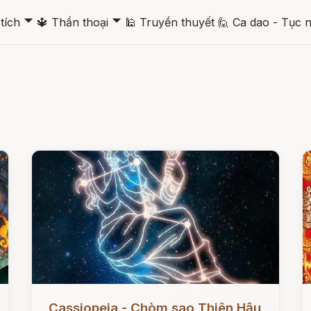
🞃
🞃
tích
🔱
Thần thoại
🕌
Truyền thuyết
🙋
Ca dao - Tục 
Đọc ngay
Đ
Cassiopeia - Chòm sao Thiên Hậu