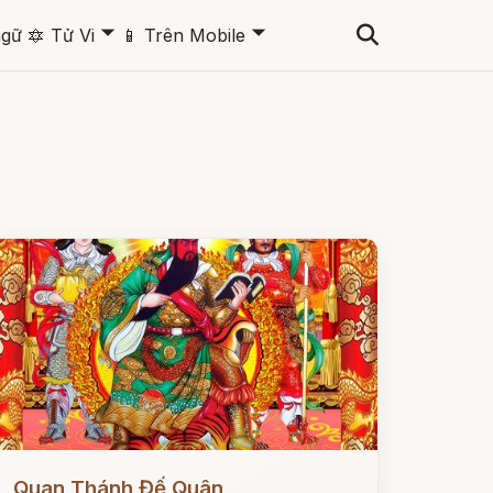
🞃
🞃
ngữ
🔯
Tử Vi
📱
Trên Mobile
ọc ngay
Quan Thánh Đế Quân