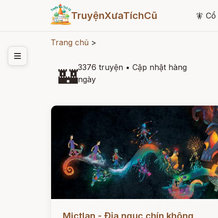
TruyệnXưaTíchCũ
🧚
Cổ 
Trang chủ
>
3376 truyện
•
Cập nhật hàng
🏰
ngày
Đọc ngay
Mictlan - Địa ngục chín không