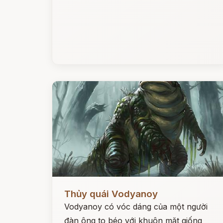
Đọc ngay
Thủy quái Vodyanoy
Vodyanoy có vóc dáng của một người
đàn ông to béo với khuôn mặt giống