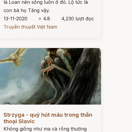
là Loan nên sống luôn ở đó. Lộ tức là
con bà họ Tăng vậy.
13-11-2020
⭐ 4.8
4,230 lượt đọc
Truyền thuyết Việt Nam
ọc ngay
Strzyga - quỷ hút máu trong thần
thoại Slavic
Không giống như ma cà rồng thường