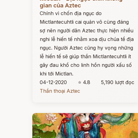
gian của Aztec
Chính vì chốn địa ngục do
Mictlantecuhtli cai quản vô cùng đáng
sợ nên người dân Aztec thực hiện nhiều
nghi lễ hiến tế nhằm xoa dịu chúa tể địa
ngục. Người Aztec cũng hy vọng những
lễ hiến tế sẽ giúp thần Mictlantecuhtli ít
gây đau khổ cho linh hồn người xấu số
khi tới Mictlan.
04-12-2020
⭐ 4.8
5,190 lượt đọc
Thần thoại Aztec