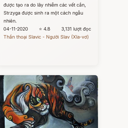
được tạo ra do lây nhiễm các vết cắn,
Strzyga được sinh ra một cách ngẫu
nhiên.
04-11-2020
⭐ 4.8
3,131 lượt đọc
Thần thoại Slavic - Người Slav (Xla-vơ)