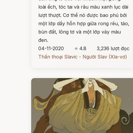
loài ếch, tóc tai và râu màu xanh lục dài
lượt thượt. Cơ thể nó được bao phủ bởi
một lớp dầy hỗn hợp giữa rong rêu, tảo,
bùn đất, lông tơ và một lớp vảy màu
đen.
04-11-2020
⭐ 4.8
3,236 lượt đọc
Thần thoại Slavic - Người Slav (Xla-vơ)