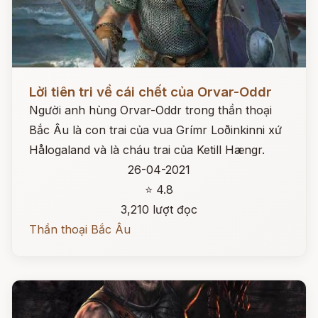
Đọc ngay
Lời tiên tri về cái chết của Orvar-Oddr
Người anh hùng Orvar-Oddr trong thần thoại
Bắc Âu là con trai của vua Grímr Loðinkinni xứ
Hålogaland và là cháu trai của Ketill Hængr.
26-04-2021
⭐ 4.8
3,210 lượt đọc
Thần thoại Bắc Âu