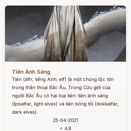
Đọc ngay
Tiên Ánh Sáng
Tiên (álfr, tiếng Anh: elf) là một chủng tộc lớn
trong thần thoại Bắc Âu. Trong Cửu giới của
người Bắc Âu có hai loại tiên: tiên ánh sáng
(ljosalfar, light elves) và tiên bóng tối (dokkalfar,
dark elves).
25-04-2021
⭐ 4.8