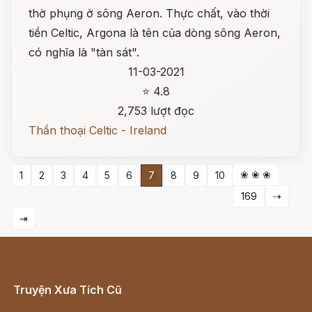
thờ phụng ở sông Aeron. Thực chất, vào thời
tiền Celtic, Argona là tên của dòng sông Aeron,
có nghĩa là "tàn sát".
11-03-2021
⭐ 4.8
2,753 lượt đọc
Thần thoại Celtic - Ireland
❀ ❀ ❀
1
2
3
4
5
6
7
8
9
10
169
⇢
⇥
Truyện Xưa Tích Cũ
Cổ tích Việt Nam