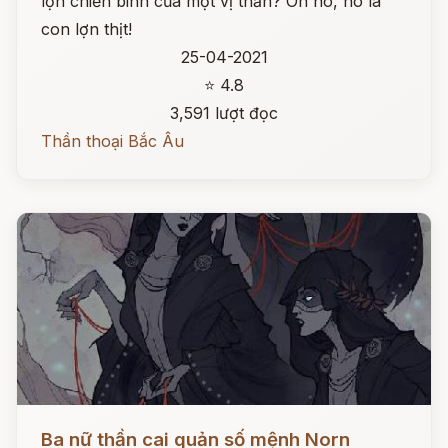
lợn chiến binh của một vị thần? Oh no, nó là
con lợn thịt!
25-04-2021
⭐ 4.8
3,591 lượt đọc
Thần thoại Bắc Âu
Đọc ngay
Ba nữ thần cai quản số mệnh Norn