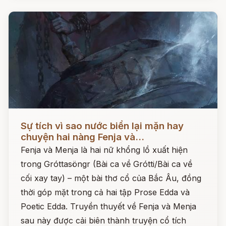
Đọc ngay
Sự tích vì sao nước biển lại mặn hay
chuyện hai nàng Fenja và...
Fenja và Menja là hai nữ khổng lồ xuất hiện
trong Gróttasöngr (Bài ca về Grótti/Bài ca về
cối xay tay) – một bài thơ cổ của Bắc Âu, đồng
thời góp mặt trong cả hai tập Prose Edda và
Poetic Edda. Truyền thuyết về Fenja và Menja
sau này được cải biên thành truyện cổ tích