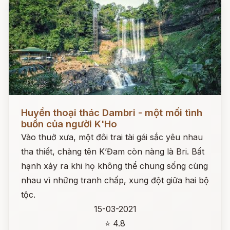
Đọc ngay
Huyền thoại thác Dambri - một mối tình
buồn của người K'Ho
Vào thuở xưa, một đôi trai tài gái sắc yêu nhau
tha thiết, chàng tên K’Đam còn nàng là Bri. Bất
hạnh xảy ra khi họ không thể chung sống cùng
nhau vì những tranh chấp, xung đột giữa hai bộ
tộc.
15-03-2021
⭐ 4.8