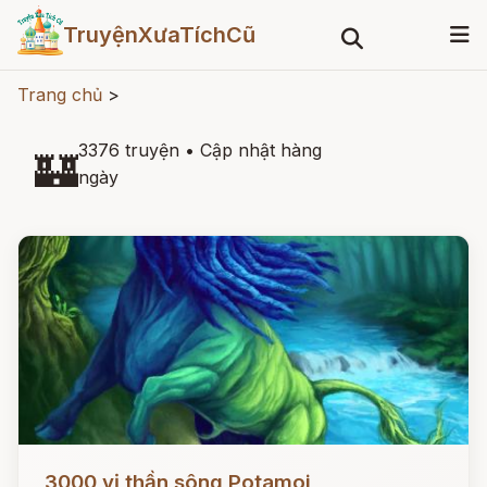
TruyệnXưaTíchCũ
Trang chủ
>
3376 truyện
•
Cập nhật hàng
🏰
ngày
Đọc ngay
3000 vị thần sông Potamoi