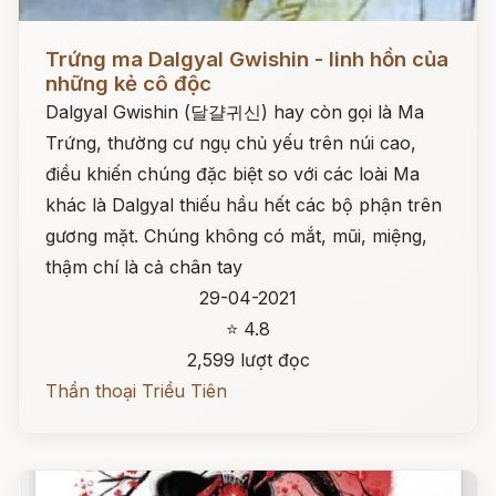
Đọc ngay
Trứng ma Dalgyal Gwishin - linh hồn của
những kẻ cô độc
Dalgyal Gwishin (달걀귀신) hay còn gọi là Ma
Trứng, thường cư ngụ chủ yếu trên núi cao,
điều khiến chúng đặc biệt so với các loài Ma
khác là Dalgyal thiếu hầu hết các bộ phận trên
gương mặt. Chúng không có mắt, mũi, miệng,
thậm chí là cả chân tay
29-04-2021
⭐ 4.8
2,599 lượt đọc
Thần thoại Triều Tiên