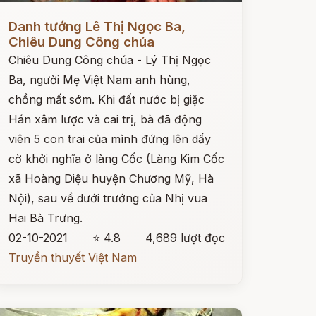
ọc ngay
Danh tướng Lê Thị Ngọc Ba,
Chiêu Dung Công chúa
Chiêu Dung Công chúa - Lý Thị Ngọc
Ba, người Mẹ Việt Nam anh hùng,
chồng mất sớm. Khi đất nước bị giặc
Hán xâm lược và cai trị, bà đã động
viên 5 con trai của mình đứng lên dấy
cờ khởi nghĩa ở làng Cốc (Làng Kim Cốc
xã Hoàng Diệu huyện Chương Mỹ, Hà
Nội), sau về dưới trướng của Nhị vua
Hai Bà Trưng.
02-10-2021
⭐ 4.8
4,689 lượt đọc
Truyền thuyết Việt Nam