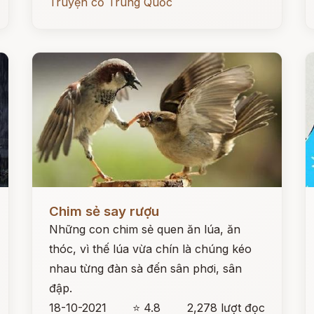
Truyện cổ Trung Quốc
Đọc ngay
Đ
Chim sẻ say rượu
Những con chim sẻ quen ăn lúa, ăn
thóc, vì thế lúa vừa chín là chúng kéo
nhau từng đàn sà đến sân phơi, sân
đập.
18-10-2021
⭐ 4.8
2,278 lượt đọc