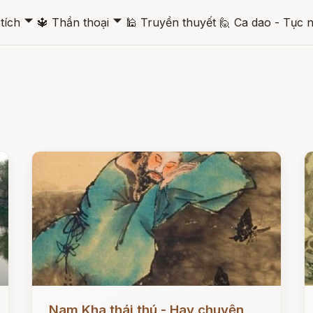
🞃
🞃
tích
🔱
Thần thoại
🕌
Truyền thuyết
🙋
Ca dao - Tục 
Đọc ngay
Đ
Nam Kha thái thú - Hay chuyện