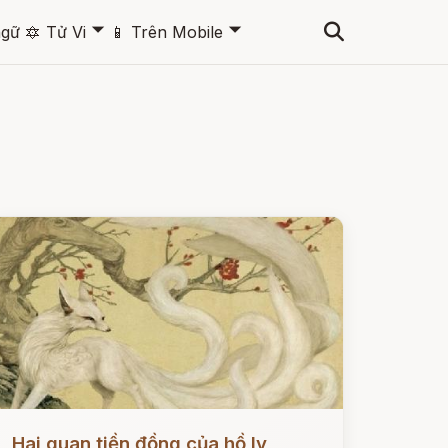
🞃
🞃
ngữ
🔯
Tử Vi
📱
Trên Mobile
ọc ngay
Hai quan tiền đồng của hồ ly