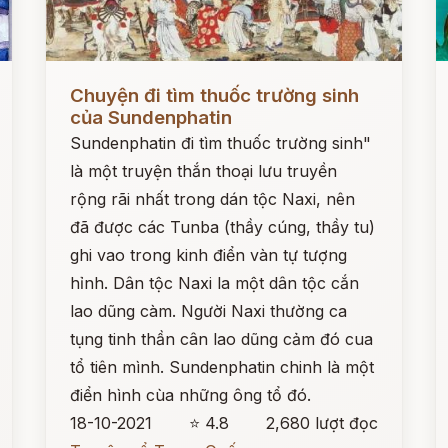
Đọc ngay
Đ
Chuyện đi tìm thuốc trường sinh
của Sundenphatin
Sundenphatin đi tìm thuốc trường sinh"
là một truyện thắn thoại lưu truyền
rộng rãi nhất trong dán tộc Naxi, nên
đã được các Tunba (thầy cúng, thầy tu)
ghi vao trong kinh điển vàn tự tượng
hỉnh. Dân tộc Naxi la một dân tộc cắn
lao dũng càm. Người Naxi thường ca
tụng tinh thần cân lao dũng cảm đó cua
tổ tiên mình. Sundenphatin chinh là một
điển hình cùa những ông tổ đó.
18-10-2021
⭐ 4.8
2,680 lượt đọc