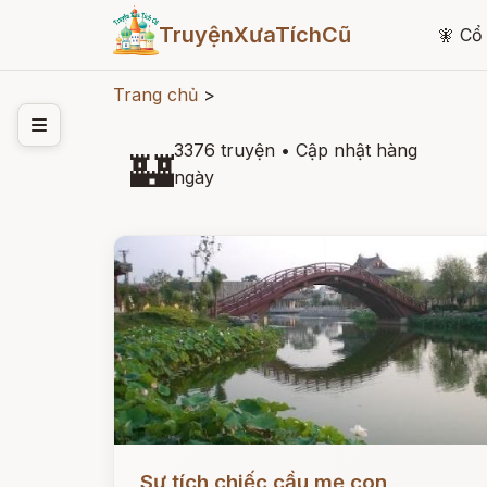
TruyệnXưaTíchCũ
🧚
Cổ 
Trang chủ
>
3376 truyện
•
Cập nhật hàng
🏰
ngày
Đọc ngay
Sự tích chiếc cầu mẹ con