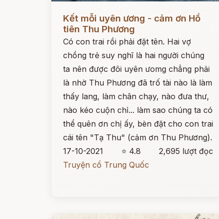
Đọc ngay
Kết mỗi uyên ương - cảm ơn Hồ
tiên Thu Phương
Có con trai rồi phải đặt tên. Hai vợ
chồng trẻ suy nghĩ là hai người chúng
ta nên được đôi uyên ưomg chẳng phải
là nhờ Thu Phương đã trố tài nào là làm
thấy lang, làm chân chạy, nào đưa thư,
nào kéo cuộn chỉ... làm sao chúng ta có
thể quên ơn chị ấy, bèn đặt cho con trai
cái tên "Tạ Thu" (cảm ơn Thu Phương).
17-10-2021
⭐ 4.8
2,695 lượt đọc
Truyện cổ Trung Quốc