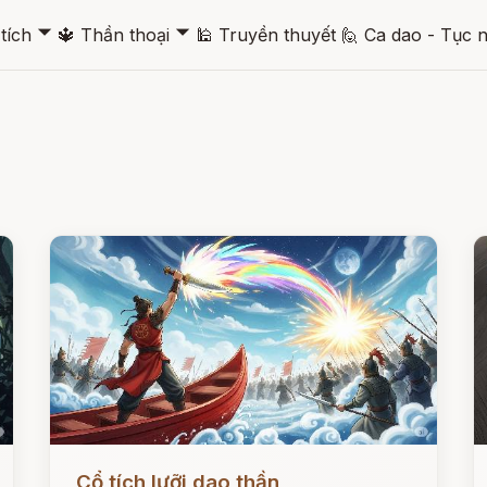
🞃
🞃
tích
🔱
Thần thoại
🕌
Truyền thuyết
🙋
Ca dao - Tục 
Đọc ngay
Đ
Cổ tích lưỡi dao thần