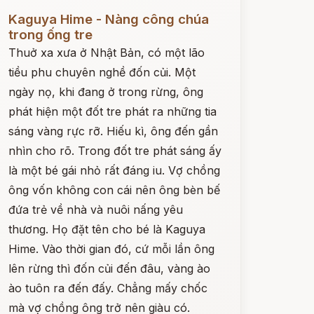
ọc ngay
Kaguya Hime - Nàng công chúa
trong ống tre
Thuở xa xưa ở Nhật Bản, có một lão
tiều phu chuyên nghề đốn củi. Một
ngày nọ, khi đang ở trong rừng, ông
phát hiện một đốt tre phát ra những tia
sáng vàng rực rỡ. Hiếu kì, ông đến gần
nhìn cho rõ. Trong đốt tre phát sáng ấy
là một bé gái nhỏ rất đáng iu. Vợ chồng
ông vốn không con cái nên ông bèn bế
đứa trẻ về nhà và nuôi nấng yêu
thương. Họ đặt tên cho bé là Kaguya
Hime. Vào thời gian đó, cứ mỗi lần ông
lên rừng thì đốn củi đến đâu, vàng ào
ào tuôn ra đến đấy. Chẳng mấy chốc
mà vợ chồng ông trở nên giàu có.