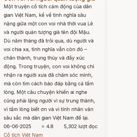
Một truyện cổ tích cảm động của dân
gian Việt Nam, kể về tình nghĩa sâu
nặng giữa một con voi nhà thời vua Lê
và người quản tượng già tên đội Mậu.
Dù năm tháng đã trôi qua, dù người và
voi chia xa, tình nghĩa vẫn còn đó –
chân thành, trung thủy và đầy xúc
động. Trong truyện, con voi không chỉ
nhận ra người xưa đã chăm sóc mình,
mà còn tìm cách báo đáp bằng cả tấm
lòng. Một câu chuyện khiến ai nghe
cũng phải lặng người vì sự trung thành,
vì tấm lòng biết ơn và vì tính nhân văn
sâu sắc mà dân gian Việt Nam để lại.
06-06-2025
⭐ 4.8
5,302 lượt đọc
Cổ tích Việt Nam