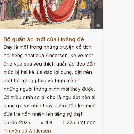
ọc ngay
Bộ quần áo mới của Hoàng đế
Đây là một trong những truyện cổ tích
nổi tiếng nhất của Andersen, kể về một
ông vua quá yêu thích quần áo đẹp đến
mức bị hai kẻ lừa đảo lợi dụng, dệt nên
một bộ trang phục vô hình mà chỉ
những người thông minh mới thấy được.
Cả triều đình sợ bị cho là ngu dốt nên ai
cũng giả vờ nhìn thấy... cho đến khi một
đứa trẻ hồn nhiên lên tiếng sự thật!
05-06-2025
⭐ 4.8
5,325 lượt đọc
Truyện cổ Andersen