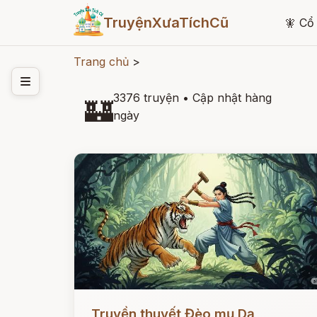
TruyệnXưaTíchCũ
🧚
Cổ 
Trang chủ
>
3376 truyện
•
Cập nhật hàng
🏰
ngày
Đọc ngay
Truyền thuyết Đèo mụ Dạ