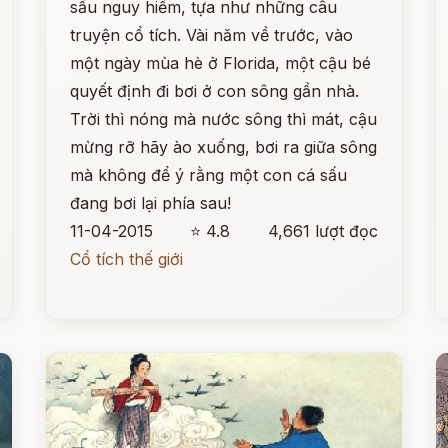
sấu nguy hiểm, tựa như những câu
truyện cổ tích. Vài năm về trước, vào
một ngày mùa hè ở Florida, một cậu bé
quyết định đi bơi ở con sông gần nhà.
Trời thì nóng mà nước sông thì mát, cậu
mừng rỡ hãy ào xuống, bơi ra giữa sông
mà không để ý rằng một con cá sấu
đang bơi lại phía sau!
11-04-2015
⭐ 4.8
4,661 lượt đọc
Cổ tích thế giới