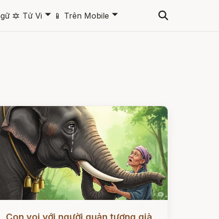
🞃
🞃
ngữ
🔯
Tử Vi
📱
Trên Mobile
ọc ngay
Con voi với người quản tượng già