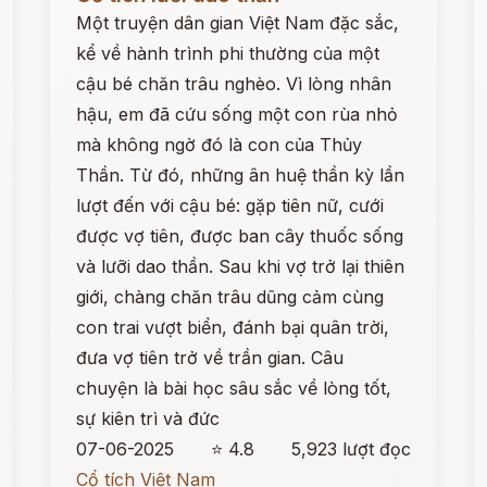
Một truyện dân gian Việt Nam đặc sắc,
kể về hành trình phi thường của một
cậu bé chăn trâu nghèo. Vì lòng nhân
hậu, em đã cứu sống một con rùa nhỏ
mà không ngờ đó là con của Thủy
Thần. Từ đó, những ân huệ thần kỳ lần
lượt đến với cậu bé: gặp tiên nữ, cưới
được vợ tiên, được ban cây thuốc sống
và lưỡi dao thần. Sau khi vợ trở lại thiên
giới, chàng chăn trâu dũng cảm cùng
con trai vượt biển, đánh bại quân trời,
đưa vợ tiên trở về trần gian. Câu
chuyện là bài học sâu sắc về lòng tốt,
sự kiên trì và đức
07-06-2025
⭐ 4.8
5,923 lượt đọc
Cổ tích Việt Nam