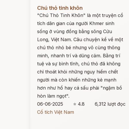
Đọc ngay
Chú thỏ tinh khôn
"Chú Thỏ Tinh Khôn" là một truyện cổ
tích dân gian của người Khmer sinh
sống ở vùng đồng bằng sông Cửu
Long, Việt Nam. Câu chuyện kể về một
chú thỏ nhỏ bé nhưng vô cùng thông
minh, nhanh trí và dũng cảm. Bằng trí
tuệ và sự bình tĩnh, chú thỏ đã không
chỉ thoát khỏi những nguy hiểm chết
người mà còn khiến những kẻ mạnh
hơn như hổ hay cá sấu phải "ngậm bồ
hòn làm ngọt".
06-06-2025
⭐ 4.8
6,312 lượt đọc
Cổ tích Việt Nam