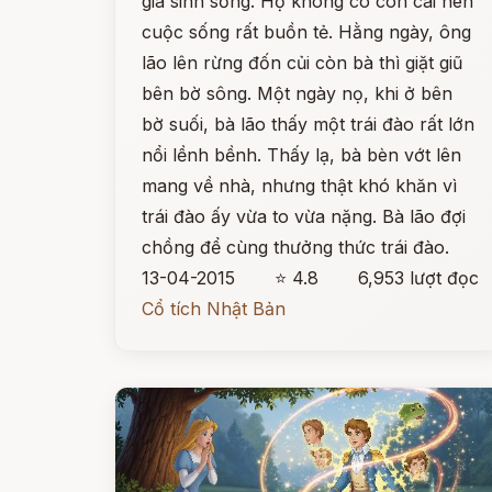
già sinh sống. Họ không có con cái nên
cuộc sống rất buồn tẻ. Hằng ngày, ông
lão lên rừng đốn củi còn bà thì giặt giũ
bên bờ sông. Một ngày nọ, khi ở bên
bờ suối, bà lão thấy một trái đào rất lớn
nổi lềnh bềnh. Thấy lạ, bà bèn vớt lên
mang về nhà, nhưng thật khó khăn vì
trái đào ấy vừa to vừa nặng. Bà lão đợi
chồng để cùng thưởng thức trái đào.
13-04-2015
⭐ 4.8
6,953 lượt đọc
Cổ tích Nhật Bản