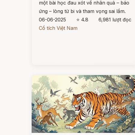
một bài học đau xót về nhân quả – báo
ứng – lòng từ bi và tham vọng sai lầm.
06-06-2025
⭐ 4.8
6,981 lượt đọc
Cổ tích Việt Nam