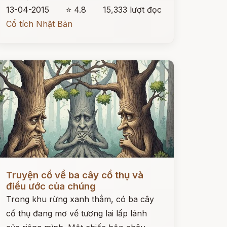
13-04-2015
⭐ 4.8
15,333 lượt đọc
Cổ tích Nhật Bản
ọc ngay
Truyện cổ về ba cây cổ thụ và
điều ước của chúng
Trong khu rừng xanh thẳm, có ba cây
cổ thụ đang mơ về tương lai lấp lánh