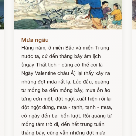
Đọc ngay
Đ
Mưa ngâu
Hàng năm, ở miền Bắc và miền Trung
nước ta, cứ đến tháng bảy âm lịch
(ngày Thất tịch - cũng có thể coi là
Ngày Valentine châu Á) lại thấy xảy ra
những đợt mưa rất lạ. Lúc đầu, quãng
từ mồng ba đến mồng bẩy, mưa ồn ào
từng cơn một, đột ngột xuất hiện rồi lại
đột ngột dừng, mưa - tạnh, tạnh - mưa,
có ngày đến ba, bốn lượt. Rồi quãng từ
mồng tám trở đi, đến hết trung tuần
tháng bảy, cũng vẫn những đợt mưa