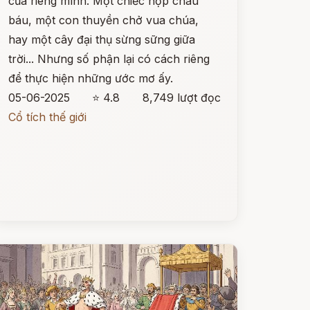
của riêng mình. Một chiếc hộp châu
báu, một con thuyền chở vua chúa,
hay một cây đại thụ sừng sững giữa
trời... Nhưng số phận lại có cách riêng
để thực hiện những ước mơ ấy.
05-06-2025
⭐ 4.8
8,749 lượt đọc
Cổ tích thế giới