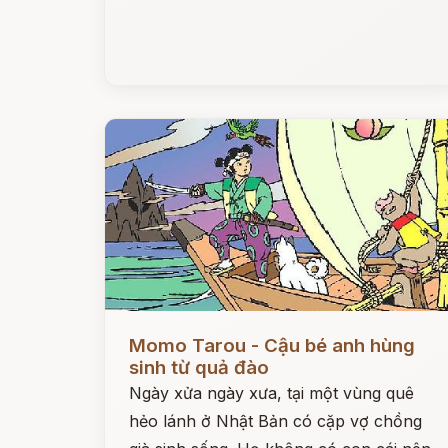
Đọc ngay
Momo Tarou - Cậu bé anh hùng
sinh từ quả đào
Ngày xửa ngày xưa, tại một vùng quê
hẻo lánh ở Nhật Bản có cặp vợ chồng