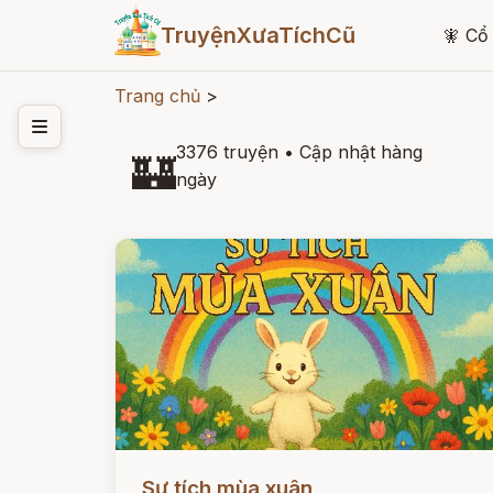
TruyệnXưaTíchCũ
🧚
Cổ 
Trang chủ
>
3376 truyện
•
Cập nhật hàng
🏰
ngày
Đọc ngay
Sự tích mùa xuân