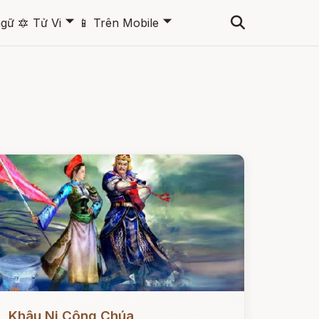
🞃
🞃
ngữ
🔯
Tử Vi
📱
Trên Mobile
ọc ngay
Khâu Ni Công Chúa