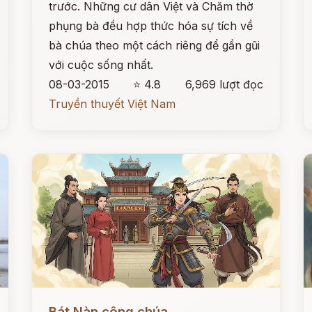
trước. Những cư dân Việt và Chăm thờ
phụng bà đều hợp thức hóa sự tích về
bà chúa theo một cách riêng để gần gũi
với cuộc sống nhất.
08-03-2015
⭐ 4.8
6,969 lượt đọc
Truyền thuyết Việt Nam
Đọc ngay
Đ
Bát Nàn công chúa