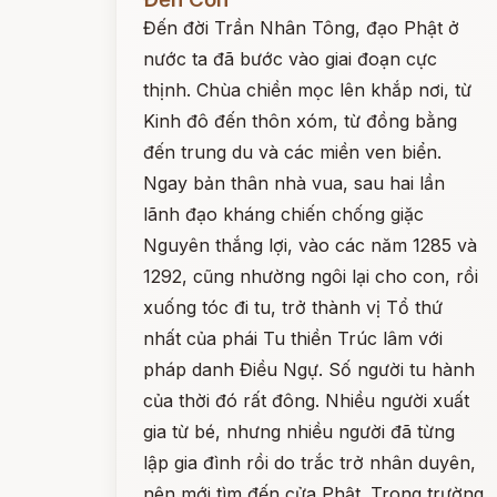
Đến đời Trần Nhân Tông, đạo Phật ở
nước ta đã bước vào giai đoạn cực
thịnh. Chùa chiền mọc lên khắp nơi, từ
Kinh đô đến thôn xóm, từ đồng bằng
đến trung du và các miền ven biển.
Ngay bản thân nhà vua, sau hai lần
lãnh đạo kháng chiến chống giặc
Nguyên thắng lợi, vào các năm 1285 và
1292, cũng nhường ngôi lại cho con, rồi
xuống tóc đi tu, trở thành vị Tổ thứ
nhất của phái Tu thiền Trúc lâm với
pháp danh Điều Ngự. Số người tu hành
của thời đó rất đông. Nhiều người xuất
gia từ bé, nhưng nhiều người đã từng
lập gia đình rồi do trắc trở nhân duyên,
nên mới tìm đến cửa Phật. Trong trường