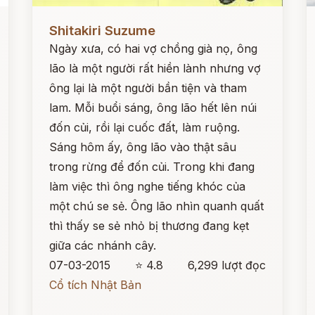
Đọc ngay
Đ
Shitakiri Suzume
Ngày xưa, có hai vợ chồng già nọ, ông
lão là một người rất hiền lành nhưng vợ
ông lại là một người bần tiện và tham
lam. Mỗi buổi sáng, ông lão hết lên núi
đốn củi, rồi lại cuốc đất, làm ruộng.
Sáng hôm ấy, ông lão vào thật sâu
trong rừng để đốn củi. Trong khi đang
làm việc thì ông nghe tiếng khóc của
một chú se sẻ. Ông lão nhìn quanh quất
thì thấy se sẻ nhỏ bị thương đang kẹt
giữa các nhánh cây.
07-03-2015
⭐ 4.8
6,299 lượt đọc
Cổ tích Nhật Bản