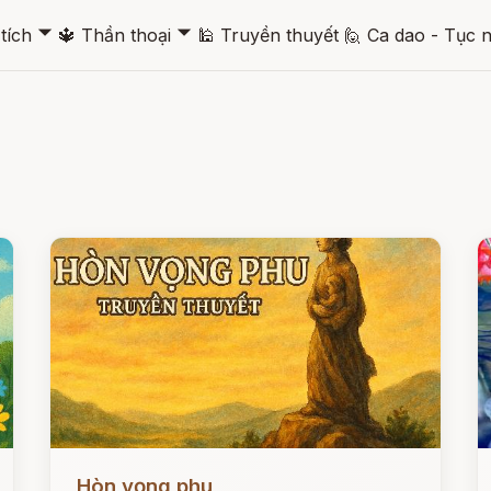
🞃
🞃
tích
🔱
Thần thoại
🕌
Truyền thuyết
🙋
Ca dao - Tục 
Đọc ngay
Đ
Hòn vọng phu