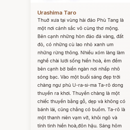
Đọc ngay
Urashima Taro
Thuở xưa tại vùng hải đảo Phù Tang là
một nơi cảnh sắc vô cùng thơ mộng.
Bên cạnh những hòn đảo đá vàng, đất
đỏ, có những cù lao nhỏ xanh um
những rừng thông. Nhiều xóm làng làm
nghề chài lưới sống hiền hoà, êm đềm
bên cạnh bờ biển ngàn nơi nhấp nhô
sóng bạc. Vào một buổi sáng đẹp trời
chàng ngư phủ U-ra-si-ma Ta-rô dong
thuyền ra khơi. Thuyền chàng là một
chiếc thuyền bằng gỗ, dẹp và không có
bánh lái, cũng chẳng có buồm. Ta-rô là
một thanh niên vạm vỡ, khôi ngô và
tính tình hiền hoà,đôn hậu. Sáng hôm