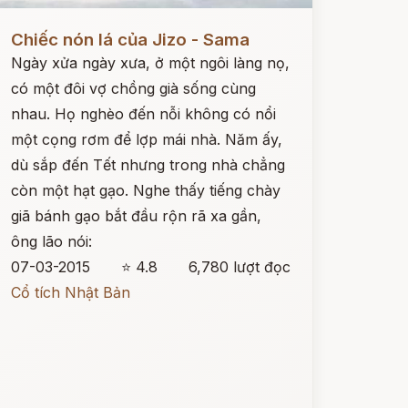
ọc ngay
Chiếc nón lá của Jizo - Sama
Ngày xửa ngày xưa, ở một ngôi làng nọ,
có một đôi vợ chồng già sống cùng
nhau. Họ nghèo đến nỗi không có nổi
một cọng rơm để lợp mái nhà. Năm ấy,
dù sắp đến Tết nhưng trong nhà chẳng
còn một hạt gạo. Nghe thấy tiếng chày
giã bánh gạo bắt đầu rộn rã xa gần,
ông lão nói:
07-03-2015
⭐ 4.8
6,780 lượt đọc
Cổ tích Nhật Bản