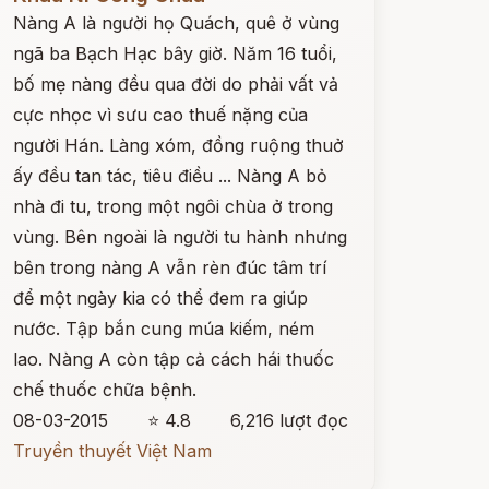
Nàng A là người họ Quách, quê ở vùng
ngã ba Bạch Hạc bây giờ. Năm 16 tuổi,
bố mẹ nàng đều qua đời do phải vất vả
cực nhọc vì sưu cao thuế nặng của
người Hán. Làng xóm, đồng ruộng thuở
ấy đều tan tác, tiêu điều ... Nàng A bỏ
nhà đi tu, trong một ngôi chùa ở trong
vùng. Bên ngoài là người tu hành nhưng
bên trong nàng A vẫn rèn đúc tâm trí
để một ngày kia có thể đem ra giúp
nước. Tập bắn cung múa kiếm, ném
lao. Nàng A còn tập cả cách hái thuốc
chế thuốc chữa bệnh.
08-03-2015
⭐ 4.8
6,216 lượt đọc
Truyền thuyết Việt Nam