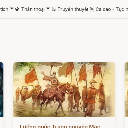
🞃
🞃
tích
🔱
Thần thoại
🕌
Truyền thuyết
🙋
Ca dao - Tục 
Đọc ngay
Đ
Lưỡng quốc Trạng nguyên Mạc