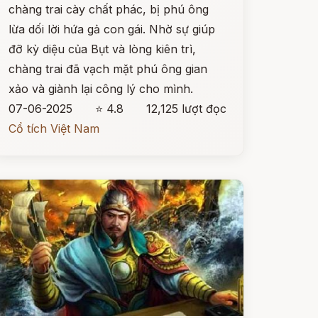
chàng trai cày chất phác, bị phú ông
lừa dối lời hứa gả con gái. Nhờ sự giúp
đỡ kỳ diệu của Bụt và lòng kiên trì,
chàng trai đã vạch mặt phú ông gian
xảo và giành lại công lý cho mình.
07-06-2025
⭐ 4.8
12,125 lượt đọc
Cổ tích Việt Nam