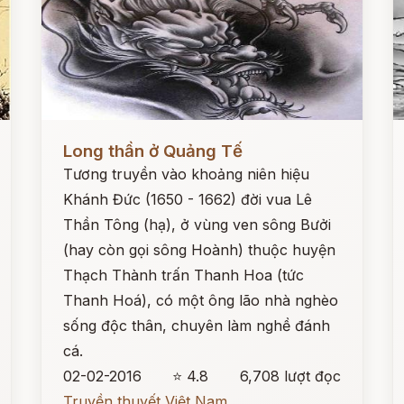
Đọc ngay
Đ
Long thần ở Quảng Tế
Tương truyền vào khoảng niên hiệu
Khánh Đức (1650 - 1662) đời vua Lê
Thần Tông (hạ), ở vùng ven sông Bưởi
(hay còn gọi sông Hoành) thuộc huyện
Thạch Thành trấn Thanh Hoa (tức
Thanh Hoá), có một ông lão nhà nghèo
sống độc thân, chuyên làm nghề đánh
cá.
02-02-2016
⭐ 4.8
6,708 lượt đọc
Truyền thuyết Việt Nam