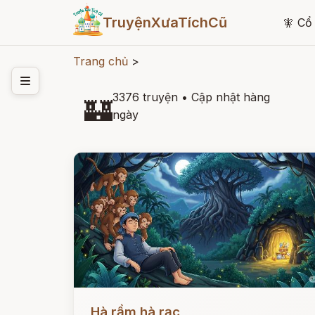
TruyệnXưaTíchCũ
🧚
Cổ 
Trang chủ
>
3376 truyện
•
Cập nhật hàng
🏰
ngày
Đọc ngay
Hà rầm hà rạc