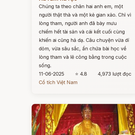
Chúng ta theo chân hai anh em, một
người thật thà và một kẻ gian xảo. Chỉ vì
lòng tham, người anh đã bày mưu
chiếm hết tài sản và cái kết cuối cùng
khiến ai cũng hả dạ. Câu chuyện vừa dí
dỏm, vừa sâu sắc, ẩn chứa bài học về
lòng tham và lẽ công bằng trong cuộc
sống.
11-06-2025
⭐ 4.8
4,973 lượt đọc
Cổ tích Việt Nam