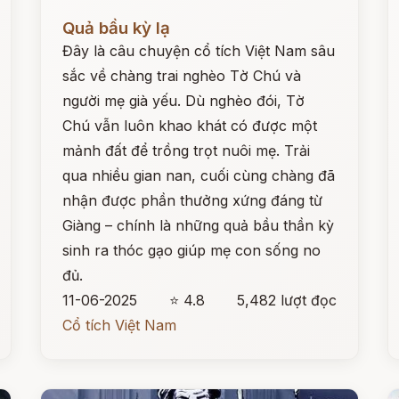
Đọc ngay
Đ
Quả bầu kỳ lạ
Đây là câu chuyện cổ tích Việt Nam sâu
sắc về chàng trai nghèo Tờ Chú và
người mẹ già yếu. Dù nghèo đói, Tờ
Chú vẫn luôn khao khát có được một
mảnh đất để trồng trọt nuôi mẹ. Trải
qua nhiều gian nan, cuối cùng chàng đã
nhận được phần thưởng xứng đáng từ
Giàng – chính là những quả bầu thần kỳ
sinh ra thóc gạo giúp mẹ con sống no
đủ.
11-06-2025
⭐ 4.8
5,482 lượt đọc
Cổ tích Việt Nam