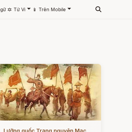
🞃
🞃
ngữ
🔯
Tử Vi
📱
Trên Mobile
ọc ngay
Lưỡng quốc Trạng nguyên Mạc