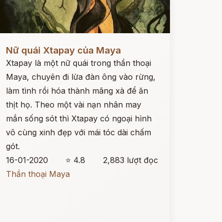
ọc ngay
Nữ quái Xtapay của Maya
Xtapay là một nữ quái trong thần thoại
Maya, chuyên đi lừa đàn ông vào rừng,
làm tình rồi hóa thành mãng xà để ăn
thịt họ. Theo một vài nạn nhân may
mắn sống sót thì Xtapay có ngoại hình
vô cùng xinh đẹp với mái tóc dài chấm
gót.
16-01-2020
⭐ 4.8
2,883 lượt đọc
Thần thoại Maya