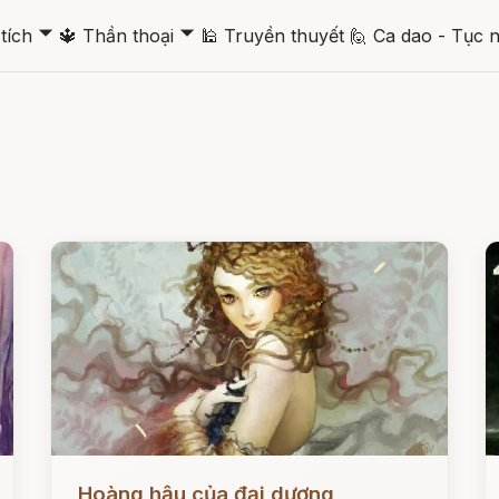
🞃
🞃
tích
🔱
Thần thoại
🕌
Truyền thuyết
🙋
Ca dao - Tục 
Đọc ngay
Đ
Hoàng hậu của đại dương