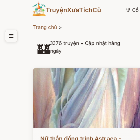
TruyệnXưaTíchCũ
🧚
Cổ 
Trang chủ
>
3376 truyện
•
Cập nhật hàng
🏰
ngày
Đọc ngay
Nữ thần đồng trinh Astraea -