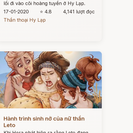
lối đi vào cõi hoàng tuyền ở Hy Lạp.
17-01-2020
⭐ 4.8
4,141 lượt đọc
Thần thoại Hy Lạp
ọc ngay
Hành trình sinh nở của nữ thần
Leto
Khi Hera phát hiện ra rằng Leto đang