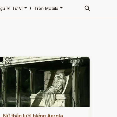
🞃
🞃
ngữ
🔯
Tử Vi
📱
Trên Mobile
ọc ngay
Nữ thần lười biếng Aergia