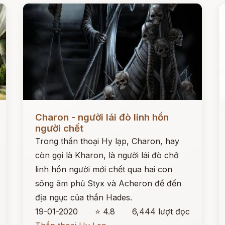
Đọc ngay
Đ
Charon - người lái đò linh hồn
người chết
Trong thần thoại Hy lạp, Charon, hay
còn gọi là Kharon, là người lái đò chở
linh hồn người mới chết qua hai con
sông âm phủ Styx và Acheron để đến
địa ngục của thần Hades.
19-01-2020
⭐ 4.8
6,444 lượt đọc