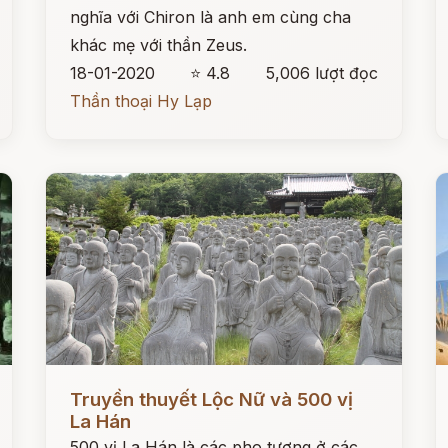
nghĩa với Chiron là anh em cùng cha
khác mẹ với thần Zeus.
18-01-2020
⭐ 4.8
5,006 lượt đọc
Thần thoại Hy Lạp
Đọc ngay
Đ
Truyền thuyết Lộc Nữ và 500 vị
La Hán
500 vị La Hán là các pho tượng ở các