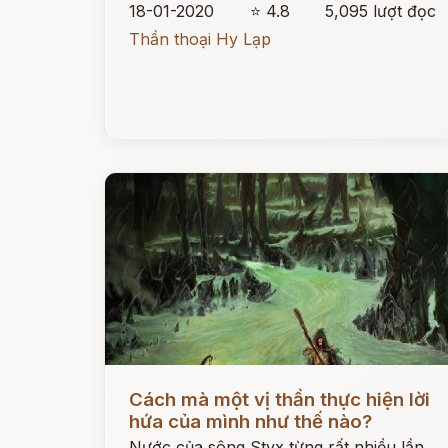
18-01-2020
⭐ 4.8
5,095 lượt đọc
Thần thoại Hy Lạp
Đọc ngay
Cách mà một vị thần thực hiện lời
hứa của mình như thế nào?
Nước của sông Styx từng rất nhiều lần