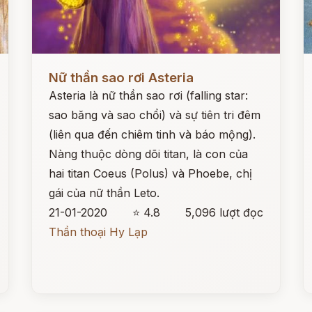
Đọc ngay
Đ
Nữ thần sao rơi Asteria
Asteria là nữ thần sao rơi (falling star:
sao băng và sao chổi) và sự tiên tri đêm
(liên qua đến chiêm tinh và báo mộng).
Nàng thuộc dòng dõi titan, là con của
hai titan Coeus (Polus) và Phoebe, chị
gái của nữ thần Leto.
21-01-2020
⭐ 4.8
5,096 lượt đọc
Thần thoại Hy Lạp