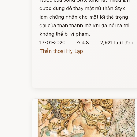
được dùng để thay mặt nữ thần Styx
làm chứng nhân cho một lời thề trọng
đại của thần thánh mà khi đã nói ra thì
không thể bị vi phạm.
17-01-2020
⭐ 4.8
2,921 lượt đọc
Thần thoại Hy Lạp