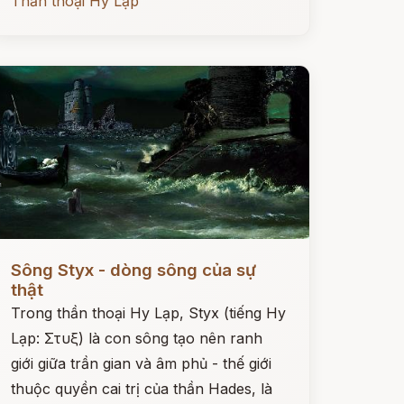
Thần thoại Hy Lạp
ọc ngay
Sông Styx - dòng sông của sự
thật
Trong thần thoại Hy Lạp, Styx (tiếng Hy
Lạp: Στυξ) là con sông tạo nên ranh
giới giữa trần gian và âm phủ - thế giới
thuộc quyền cai trị của thần Hades, là