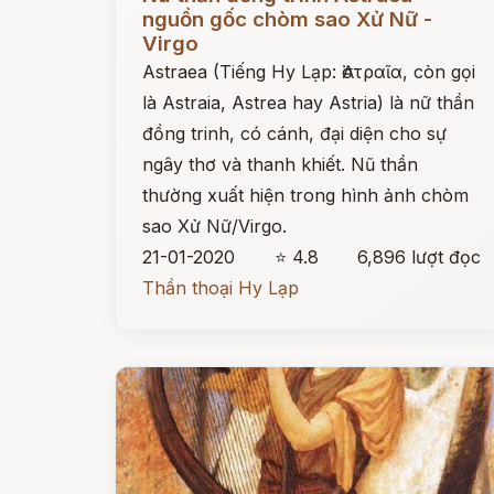
nguồn gốc chòm sao Xử Nữ -
Virgo
Astraea (Tiếng Hy Lạp: Ἀστραῖα, còn gọi
là Astraia, Astrea hay Astria) là nữ thần
đồng trinh, có cánh, đại diện cho sự
ngây thơ và thanh khiết. Nũ thần
thường xuất hiện trong hình ảnh chòm
sao Xử Nữ/Virgo.
21-01-2020
⭐ 4.8
6,896 lượt đọc
Thần thoại Hy Lạp