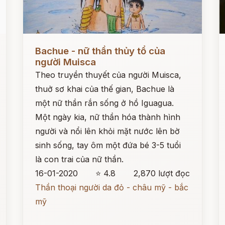
Đọc ngay
Đ
Bachue - nữ thần thủy tổ của
người Muisca
Theo truyền thuyết của người Muisca,
thuở sơ khai của thế gian, Bachue là
một nữ thần rắn sống ở hồ Iguagua.
Một ngày kia, nữ thần hóa thành hình
người và nổi lên khỏi mặt nước lên bờ
sinh sống, tay ôm một đứa bé 3-5 tuổi
là con trai của nữ thần.
16-01-2020
⭐ 4.8
2,870 lượt đọc
Thần thoại người da đỏ - châu mỹ - bắc
mỹ