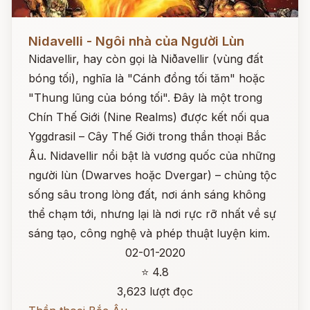
Đọc ngay
Nidavelli - Ngôi nhà của Người Lùn
Nidavellir, hay còn gọi là Niðavellir (vùng đất
bóng tối), nghĩa là "Cánh đồng tối tăm" hoặc
"Thung lũng của bóng tối". Đây là một trong
Chín Thế Giới (Nine Realms) được kết nối qua
Yggdrasil – Cây Thế Giới trong thần thoại Bắc
Âu. Nidavellir nổi bật là vương quốc của những
người lùn (Dwarves hoặc Dvergar) – chủng tộc
sống sâu trong lòng đất, nơi ánh sáng không
thể chạm tới, nhưng lại là nơi rực rỡ nhất về sự
sáng tạo, công nghệ và phép thuật luyện kim.
02-01-2020
⭐ 4.8
3,623 lượt đọc