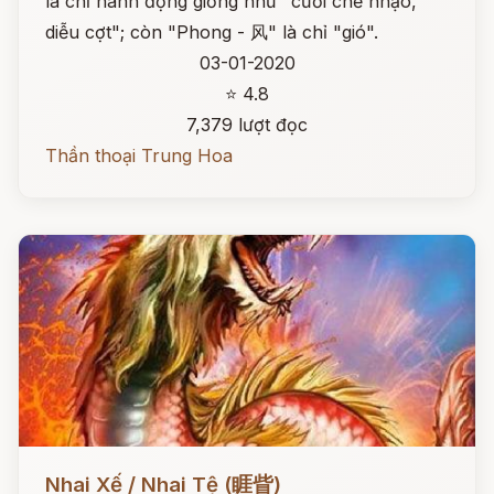
là chỉ hành động giống như "cười chế nhạo,
diễu cợt"; còn "Phong - 风" là chỉ "gió".
03-01-2020
⭐ 4.8
7,379 lượt đọc
Thần thoại Trung Hoa
Đọc ngay
Nhai Xế / Nhai Tệ (睚眥)