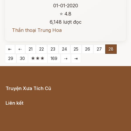
01-01-2020
⭐ 4.8
6,148 lượt đọc
Thần thoại Trung Hoa
⇤
⇠
21
22
23
24
25
26
27
28
❀ ❀ ❀
29
30
169
⇢
⇥
Truyện Xưa Tích Cũ
Cổ tích Việt Nam
Liên kết
Lịch vạn niên
Hà Nội cũ - Món ngon Hà Nội
Truyện kiếm hiệp - Ngôn tình