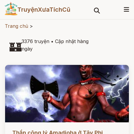
TruyệnXưaTíchCũ
Trang chủ
>
3376 truyện
•
Cập nhật hàng
🏰
ngày
Đọc ngay
Thần công lý Amadioha ở Tây Phi