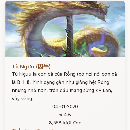
Đọc ngay
Tù Ngưu (囚牛)
Tù Ngưu là con cả của Rồng (có nơi nói con cả
là Bí Hí), hình dạng gần như giống hệt Rồng
nhưng nhỏ hơn, trên đầu mang sừng Kỳ Lần,
vảy vàng.
04-01-2020
⭐ 4.8
8,558 lượt đọc