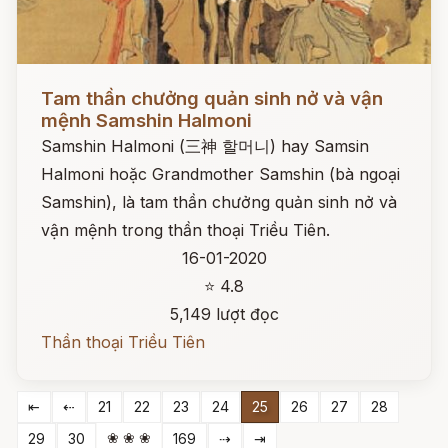
Đọc ngay
Tam thần chưởng quản sinh nở và vận
mệnh Samshin Halmoni
Samshin Halmoni (三神 할머니) hay Samsin
Halmoni hoặc Grandmother Samshin (bà ngoại
Samshin), là tam thần chưởng quản sinh nở và
vận mệnh trong thần thoại Triều Tiên.
16-01-2020
⭐ 4.8
5,149 lượt đọc
Thần thoại Triều Tiên
⇤
⇠
21
22
23
24
25
26
27
28
❀ ❀ ❀
29
30
169
⇢
⇥