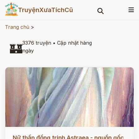
TruyệnXưaTíchCũ
Trang chủ
>
3376 truyện
•
Cập nhật hàng
🏰
ngày
Đọc ngay
Nữ thần đồng trinh Astraea - nguồn gốc