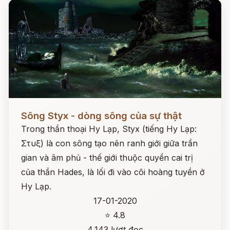
Đọc ngay
Sông Styx - dòng sông của sự thật
Trong thần thoại Hy Lạp, Styx (tiếng Hy Lạp:
Στυξ) là con sông tạo nên ranh giới giữa trần
gian và âm phủ - thế giới thuộc quyền cai trị
của thần Hades, là lối đi vào cõi hoàng tuyền ở
Hy Lạp.
17-01-2020
⭐ 4.8
4,143 lượt đọc