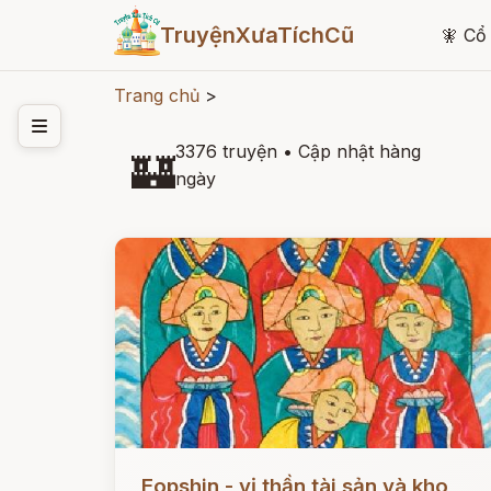
TruyệnXưaTíchCũ
🧚
Cổ 
Trang chủ
>
3376 truyện
•
Cập nhật hàng
🏰
ngày
Đọc ngay
Eopshin - vị thần tài sản và kho