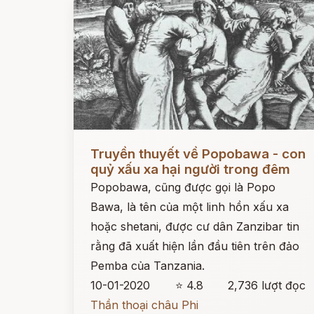
Đọc ngay
Truyền thuyết về Popobawa - con
quỷ xấu xa hại người trong đêm
Popobawa, cũng được gọi là Popo
Bawa, là tên của một linh hồn xấu xa
hoặc shetani, được cư dân Zanzibar tin
rằng đã xuất hiện lần đầu tiên trên đảo
Pemba của Tanzania.
10-01-2020
⭐ 4.8
2,736 lượt đọc
Thần thoại châu Phi