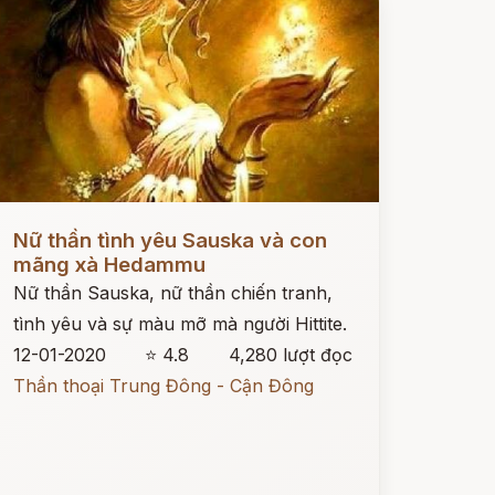
ọc ngay
Nữ thần tình yêu Sauska và con
mãng xà Hedammu
Nữ thần Sauska, nữ thần chiến tranh,
tình yêu và sự màu mỡ mà người Hittite.
12-01-2020
⭐ 4.8
4,280 lượt đọc
Thần thoại Trung Đông - Cận Đông