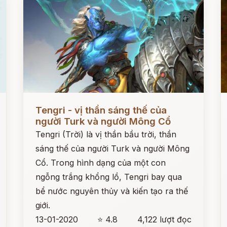
Đọc ngay
Đ
Tengri - vị thần sáng thế của
người Turk và người Mông Cổ
Tengri (Trời) là vị thần bầu trời, thần
sáng thế của người Turk và người Mông
Cổ. Trong hình dạng của một con
ngỗng trắng khổng lồ, Tengri bay qua
bể nước nguyên thủy và kiến tạo ra thế
giới.
13-01-2020
⭐ 4.8
4,122 lượt đọc