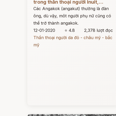
trong thần thoại người Inuit,...
Các Angakok (angakut) thường là đàn
ông, dù vậy, môt người phụ nữ cũng có
thể trở thành angakok.
12-01-2020
⭐ 4.8
2,378 lượt đọc
Thần thoại người da đỏ - châu mỹ - bắc
mỹ