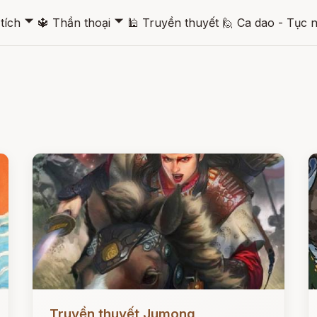
🞃
🞃
tích
🔱
Thần thoại
🕌
Truyền thuyết
🙋
Ca dao - Tục 
Đọc ngay
Đ
Truyền thuyết Jumong