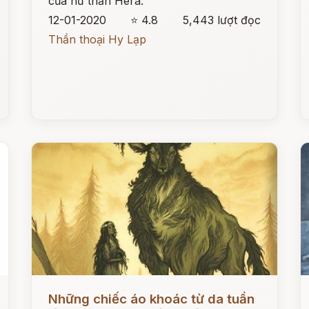
của nữ thần Hera.
12-01-2020
⭐ 4.8
5,443 lượt đọc
Thần thoại Hy Lạp
Đọc ngay
Đ
Những chiếc áo khoác từ da tuần