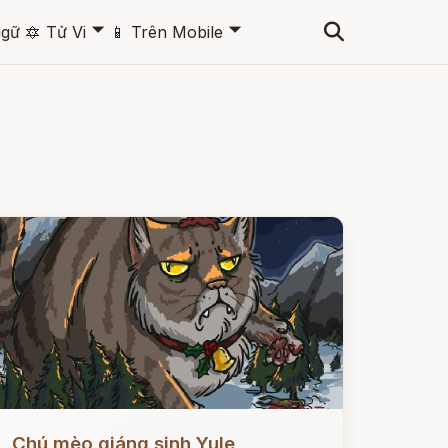
🞃
🞃
ngữ
🔯
Tử Vi
📱
Trên Mobile
ọc ngay
Chú mèo giáng sinh Yule