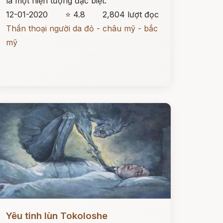
là một hiện tượng đặc biệt.
12-01-2020
⭐ 4.8
2,804 lượt đọc
Thần thoại người da đỏ - châu mỹ - bắc
mỹ
ọc ngay
Yêu tinh lùn Tokoloshe