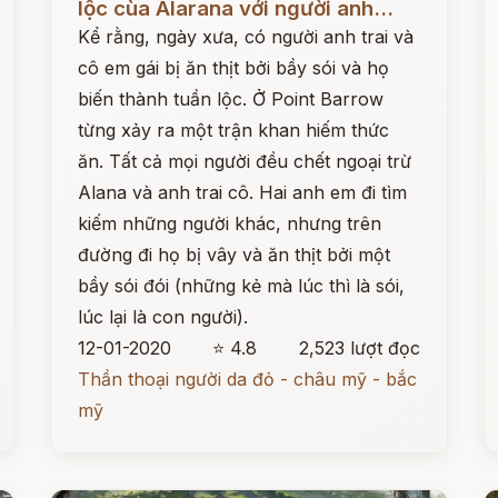
lộc cùa Alarana với người anh...
Kể rằng, ngày xưa, có người anh trai và
cô em gái bị ăn thịt bởi bầy sói và họ
biến thành tuần lộc. Ở Point Barrow
từng xảy ra một trận khan hiếm thức
ăn. Tất cả mọi người đều chết ngoại trừ
Alana và anh trai cô. Hai anh em đi tìm
kiếm những người khác, nhưng trên
đường đi họ bị vây và ăn thịt bởi một
bầy sói đói (những kẻ mà lúc thì là sói,
lúc lại là con người).
12-01-2020
⭐ 4.8
2,523 lượt đọc
Thần thoại người da đỏ - châu mỹ - bắc
mỹ