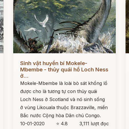
Đọc ngay
Đ
Sinh vật huyền bí Mokele-
Mbembe - thủy quái hồ Loch Ness
ở...
Mokele-Mbembe là loài bò sát khổng lồ
được cho là tương tự con thủy quái
Loch Ness ở Scotland và nó sinh sống
ở vùng Likouala thuộc Brazzaville, miền
Bắc nước Cộng hòa Dân chủ Congo.
10-01-2020
⭐ 4.8
3,111 lượt đọc