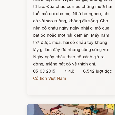
từ lâu. Đứa cháu còn bé chừng mười hai
tuổi mồ côi cha mẹ. Nhà họ nghèo, chỉ
có vài sào ruộng, không đủ sống. Cho
nên cô cháu ngày ngày phải đi mò cua
bắt ốc hoặc mót hái kiếm ăn. Mấy năm
trời được mùa, hai cô cháu tuy không
lấy gì làm đầy đủ nhưng cũng sống vui.
Ngày ngày cháu theo cô xách giỏ ra
đồng, miệng hát có vẻ thích chí.
05-03-2015
⭐ 4.8
8,542 lượt đọc
Cổ tích Việt Nam