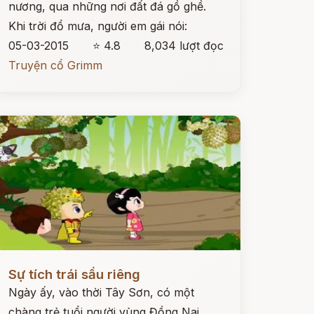
nương, qua những nơi đất đá gồ ghề.
Khi trời đổ mưa, người em gái nói:
05-03-2015
⭐ 4.8
8,034 lượt đọc
Truyện cổ Grimm
ọc ngay
Sự tích trái sầu riêng
Ngày ấy, vào thời Tây Sơn, có một
chàng trẻ tuổi người vùng Đồng Nai.