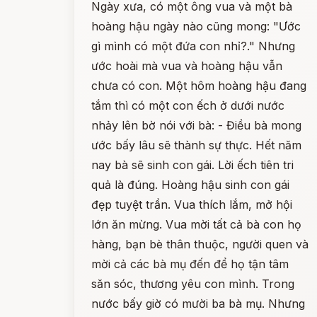
Ngày xưa, có một ông vua và một bà
hoàng hậu ngày nào cũng mong: "Ước
gì mình có một đứa con nhỉ?." Nhưng
ước hoài mà vua và hoàng hậu vẫn
chưa có con. Một hôm hoàng hậu đang
tắm thì có một con ếch ở dưới nước
nhảy lên bờ nói với bà: - Điều bà mong
ước bấy lâu sẽ thành sự thực. Hết năm
nay bà sẽ sinh con gái. Lời ếch tiên tri
quả là đúng. Hoàng hậu sinh con gái
đẹp tuyệt trần. Vua thích lắm, mở hội
lớn ăn mừng. Vua mời tất cả bà con họ
hàng, bạn bè thân thuộc, người quen và
mời cả các bà mụ đến để họ tận tâm
săn sóc, thương yêu con mình. Trong
nước bấy giờ có mười ba bà mụ. Nhưng