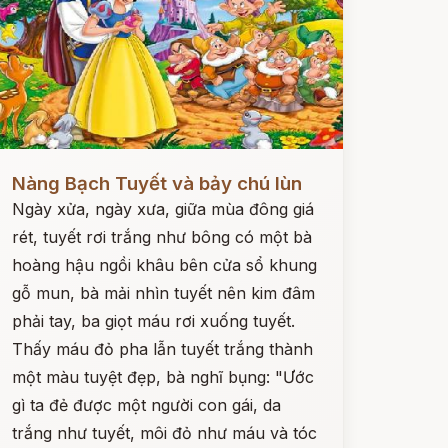
ọc ngay
Nàng Bạch Tuyết và bảy chú lùn
Ngày xửa, ngày xưa, giữa mùa đông giá
rét, tuyết rơi trắng như bông có một bà
hoàng hậu ngồi khâu bên cửa sổ khung
gỗ mun, bà mải nhìn tuyết nên kim đâm
phải tay, ba giọt máu rơi xuống tuyết.
Thấy máu đỏ pha lẫn tuyết trắng thành
một màu tuyệt đẹp, bà nghĩ bụng: "Ước
gì ta đẻ được một người con gái, da
trắng như tuyết, môi đỏ như máu và tóc