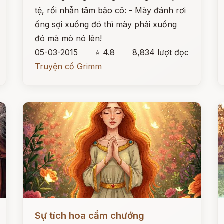
tệ, rồi nhẫn tâm bảo cô: - Mày đánh rơi
ống sợi xuống đó thì mày phải xuống
đó mà mò nó lên!
05-03-2015
⭐ 4.8
8,834 lượt đọc
Truyện cổ Grimm
Đọc ngay
Đ
Sự tích hoa cẩm chướng