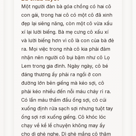
Một người đàn bà góa chồng có hai cô
con gái, trong hai cô có một cô đã xinh
đẹp lại siêng năng, còn một cô vừa xấu
xí lại lười biếng. Bà mẹ cưng cô xấu xí
và lười biếng hơn vì cô là con của bà đẻ
ra. Mọi việc trong nhà cô kia phải đảm
nhận nên người cô bụi bậm như cô Lọ
Lem trong gia đình. Ngày ngày, cô bé
đáng thương ấy phải ra ngồi ở con
đường lớn bên giếng mà kéo sợi, cô
phải kéo nhiều đến nỗi máu cháy rỉ ra.
Có lần máu thấm đầu ống sợi, cô cúi
xuống định rửa sạch sợi nhưng tuột tay
ống sợi rơi xuống giếng. Cô khóc lóc
chạy về kể lể chuyện không may ấy
cho dì ghẻ nghe. Dì ghẻ mắng cô thậm