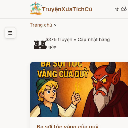
TruyệnXưaTíchCũ
🧚
Cổ 
Trang chủ
>
3376 truyện
•
Cập nhật hàng
🏰
ngày
Đọc ngay
Ba sợi tóc vàng của quỷ