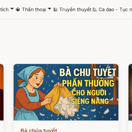
🞃
🞃
tích
🔱
Thần thoại
🕌
Truyền thuyết
🙋
Ca dao - Tục 
Đọc ngay
Đ
Bà chúa tuyết