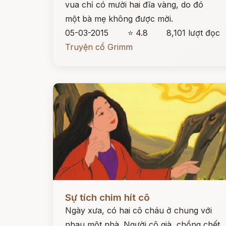
vua chỉ có mười hai đĩa vàng, do đó
một bà mẹ không được mời.
05-03-2015
⭐ 4.8
8,101 lượt đọc
Truyện cổ Grimm
Đọc ngay
Sự tích chim hít cô
Ngày xưa, có hai cô cháu ở chung với
nhau một nhà. Người cô già, chồng chết