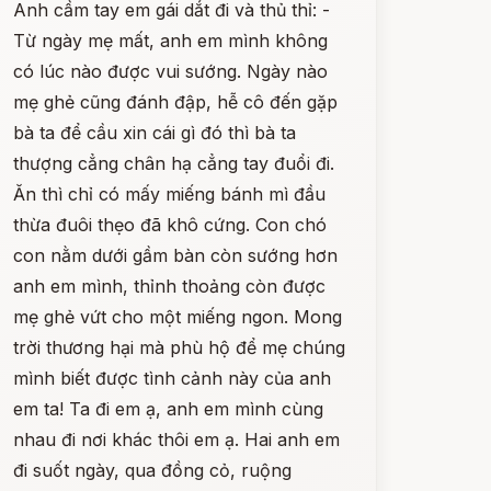
Anh cầm tay em gái dắt đi và thủ thỉ: -
Từ ngày mẹ mất, anh em mình không
có lúc nào được vui sướng. Ngày nào
mẹ ghẻ cũng đánh đập, hễ cô đến gặp
bà ta để cầu xin cái gì đó thì bà ta
thượng cẳng chân hạ cẳng tay đuổi đi.
Ăn thì chỉ có mấy miếng bánh mì đầu
thừa đuôi thẹo đã khô cứng. Con chó
con nằm dưới gầm bàn còn sướng hơn
anh em mình, thỉnh thoảng còn được
mẹ ghẻ vứt cho một miếng ngon. Mong
trời thương hại mà phù hộ để mẹ chúng
mình biết được tình cảnh này của anh
em ta! Ta đi em ạ, anh em mình cùng
nhau đi nơi khác thôi em ạ. Hai anh em
đi suốt ngày, qua đồng cỏ, ruộng