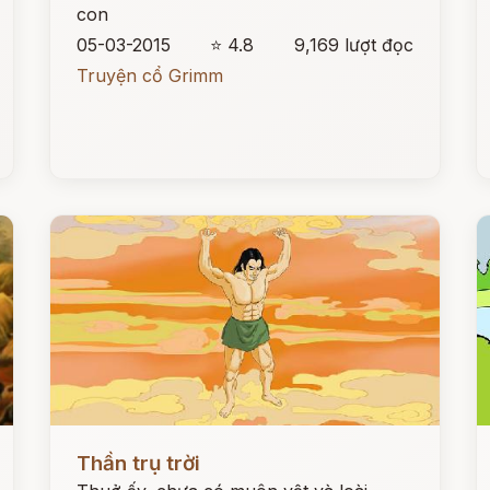
con
05-03-2015
⭐ 4.8
9,169 lượt đọc
Truyện cổ Grimm
Đọc ngay
Đ
Thần trụ trời