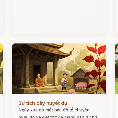
Đọc ngay
Đ
Sự tích cây huyết dụ
Ngày xưa có một bác đồ tể chuyên
mua lợn về giết thịt để mang bán ở chợ.