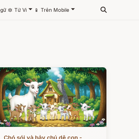
🞃
🞃
ngữ
🔯
Tử Vi
📱
Trên Mobile
ọc ngay
Chó sói và bảy chú dê con -