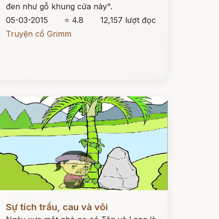
đen như gỗ khung cửa này".
05-03-2015
⭐ 4.8
12,157 lượt đọc
Truyện cổ Grimm
ọc ngay
Sự tích trầu, cau và vôi