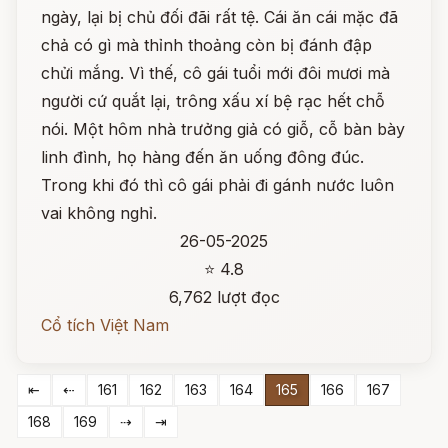
ngày, lại bị chủ đối đãi rất tệ. Cái ăn cái mặc đã
chả có gì mà thỉnh thoảng còn bị đánh đập
chửi mắng. Vì thế, cô gái tuổi mới đôi mươi mà
người cứ quắt lại, trông xấu xí bệ rạc hết chỗ
nói. Một hôm nhà trưởng giả có giỗ, cỗ bàn bày
linh đình, họ hàng đến ăn uống đông đúc.
Trong khi đó thì cô gái phải đi gánh nước luôn
vai không nghỉ.
26-05-2025
⭐ 4.8
6,762 lượt đọc
Cổ tích Việt Nam
⇤
⇠
161
162
163
164
165
166
167
168
169
⇢
⇥