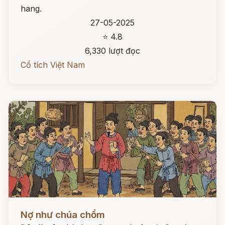
hang.
27-05-2025
⭐ 4.8
6,330 lượt đọc
Cổ tích Việt Nam
Đọc ngay
Nợ như chúa chổm