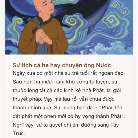
Đọc ngay
Sự tích cá he hay chuyện ông Nược
Ngày xưa có một nhà sư trẻ tuổi rất ngoan đạo.
Sau hơn ba mươi năm khổ công tu luyện, sư
thuộc lòng tất cả các kinh kệ nhà Phật, lại giỏi
thuyết pháp. Vậy mà lâu rồi vẫn chưa được
thành chính quả. Sư, bụng bảo dạ: - "Phải đến
đất phật một phen mới có hy vọng thành Phật".
Nghĩ vậy, sư ta quyết chí tìm đường sang Tây
Trúc.