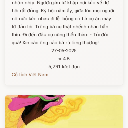
nhộn nhịp. Người giàu từ khắp nơi kéo về dự
hội rất đông. Kỳ hội năm ấy, giữa lúc mọi người
nô nức kéo nhau đi lễ, bỗng có bà cụ ăn mày
từ đâu tới. Trông bà cụ thật nhếch nhác bẩn
thỉu. Đi đến đâu cụ cũng thều thào: - Tôi đói
quá! Xin các ông các bà rủ lòng thương!
27-05-2025
⭐ 4.8
5,791 lượt đọc
Cổ tích Việt Nam