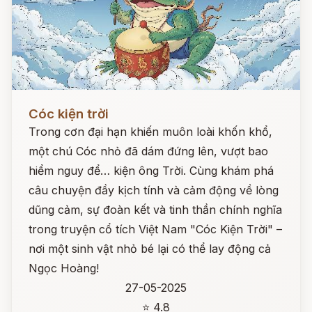
Đọc ngay
Cóc kiện trời
Trong cơn đại hạn khiến muôn loài khốn khổ,
một chú Cóc nhỏ đã dám đứng lên, vượt bao
hiểm nguy để… kiện ông Trời. Cùng khám phá
câu chuyện đầy kịch tính và cảm động về lòng
dũng cảm, sự đoàn kết và tinh thần chính nghĩa
trong truyện cổ tích Việt Nam "Cóc Kiện Trời" –
nơi một sinh vật nhỏ bé lại có thể lay động cả
Ngọc Hoàng!
27-05-2025
⭐ 4.8