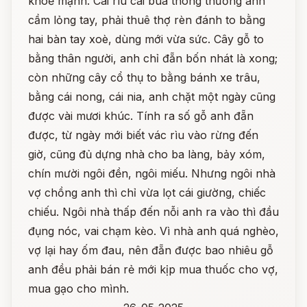
khoẻ mạnh. Cái rìu cái búa thông thường anh
cầm lỏng tay, phải thuê thợ rèn đánh to bằng
hai bàn tay xoè, dùng mới vừa sức. Cây gỗ to
bằng thân người, anh chỉ đẵn bốn nhát là xong;
còn những cây cổ thụ to bằng bánh xe trâu,
bằng cái nong, cái nia, anh chặt một ngày cũng
được vài mươi khúc. Tính ra số gỗ anh đẵn
được, từ ngày mới biết vác rìu vào rừng đến
giờ, cũng đủ dựng nhà cho ba làng, bảy xóm,
chín mười ngôi đền, ngôi miếu. Nhưng ngôi nhà
vợ chồng anh thì chỉ vừa lọt cái giường, chiếc
chiếu. Ngôi nhà thấp đến nỗi anh ra vào thì đầu
đụng nóc, vai chạm kèo. Vì nhà anh quá nghèo,
vợ lại hay ốm đau, nên đẵn được bao nhiêu gỗ
anh đều phải bán rẻ mới kịp mua thuốc cho vợ,
mua gạo cho mình.