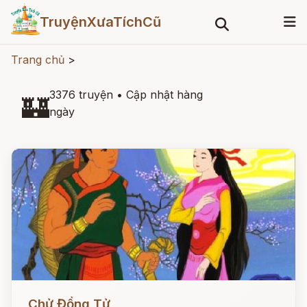
TruyệnXưaTíchCũ
Trang chủ
>
3376 truyện
•
Cập nhật hàng
🏰
ngày
Đọc ngay
Chử Đồng Tử