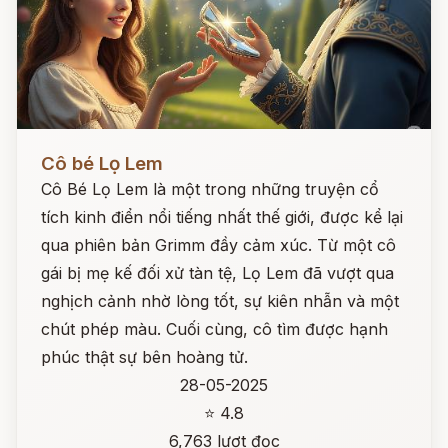
Đọc ngay
Cô bé Lọ Lem
Cô Bé Lọ Lem là một trong những truyện cổ
tích kinh điển nổi tiếng nhất thế giới, được kể lại
qua phiên bản Grimm đầy cảm xúc. Từ một cô
gái bị mẹ kế đối xử tàn tệ, Lọ Lem đã vượt qua
nghịch cảnh nhờ lòng tốt, sự kiên nhẫn và một
chút phép màu. Cuối cùng, cô tìm được hạnh
phúc thật sự bên hoàng tử.
28-05-2025
⭐ 4.8
6,763 lượt đọc