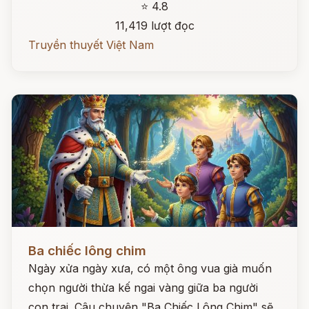
⭐ 4.8
11,419 lượt đọc
Truyền thuyết Việt Nam
Đọc ngay
Ba chiếc lông chim
Ngày xửa ngày xưa, có một ông vua già muốn
chọn người thừa kế ngai vàng giữa ba người
con trai. Câu chuyện "Ba Chiếc Lông Chim" sẽ