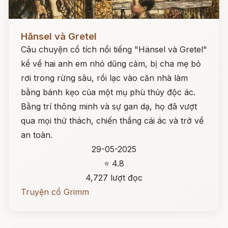
Đọc ngay
Hãnsel và Gretel
Câu chuyện cổ tích nổi tiếng "Hänsel và Gretel"
kể về hai anh em nhỏ dũng cảm, bị cha mẹ bỏ
rơi trong rừng sâu, rồi lạc vào căn nhà làm
bằng bánh kẹo của một mụ phù thủy độc ác.
Bằng trí thông minh và sự gan dạ, họ đã vượt
qua mọi thử thách, chiến thắng cái ác và trở về
an toàn.
29-05-2025
⭐ 4.8
4,727 lượt đọc
Truyện cổ Grimm