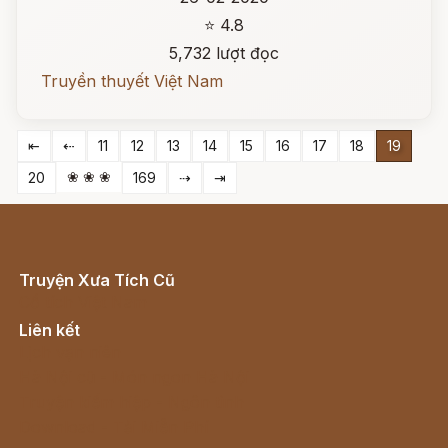
⭐ 4.8
5,732 lượt đọc
Truyền thuyết Việt Nam
⇤
⇠
11
12
13
14
15
16
17
18
19
❀ ❀ ❀
20
169
⇢
⇥
Truyện Xưa Tích Cũ
Cổ tích Việt Nam
Liên kết
Lịch vạn niên
Hà Nội cũ - Món ngon Hà Nội
Truyện kiếm hiệp - Ngôn tình
Download - Tải Miễn Phí