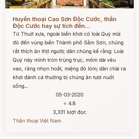
Đọc ngay
Huyền thoại Cao Sơn Độc Cước, thần
Độc Cước hay sự tích đền...
Từ Thuở xưa, ngoài biển khơi có loài Quỷ mũi
đỏ đến vùng biển Thành phố Sầm Sơn, chúng
rất thích ăn thịt người; dân chúng kể rằng: Loài
Quỷ này mình tròn trùng trục, mõm dài vêu
vao, răng nhọn hoắt, miệng đỏ lòm; dân chài ra
khơi đánh cá thường bị chúng ăn tươi nuốt
sống...
05-03-2020
⭐ 4.8
3,331 lượt đọc
Thần thoại Việt Nam