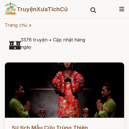
TruyệnXưaTíchCũ
Trang chủ
>
3376 truyện
•
Cập nhật hàng
🏰
ngày
Đọc ngay
Sự tích Mẫu Cửu Trùng Thiên