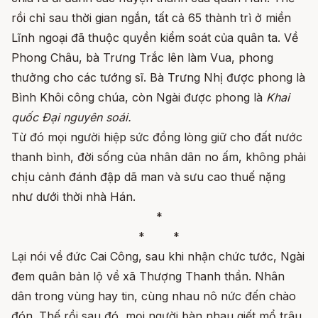
rồi chỉ sau thời gian ngắn, tất cả 65 thành trì ở miền
Lĩnh ngoại đã thuộc quyền kiểm soát của quân ta. Về
Phong Châu, bà Trưng Trắc lên làm Vua, phong
thưởng cho các tướng sĩ. Bà Trưng Nhị được phong là
Bình Khôi công chúa, còn Ngài được phong là
Khai
quốc Đại nguyên soái.
Từ đó mọi người hiệp sức đồng lòng giữ cho đất nước
thanh bình, đời sống của nhân dân no ấm, không phải
chịu cảnh đánh đập dã man và sưu cao thuế nặng
như dưới thời nhà Hán.
*
* *
Lại nói về đức Cai Công, sau khi nhận chức tước, Ngài
đem quân bản lộ về xã Thượng Thanh thần. Nhân
dân trong vùng hay tin, cùng nhau nô nức đến chào
đón. Thế rồi sau đó, mọi người bàn nhau giết mổ trâu