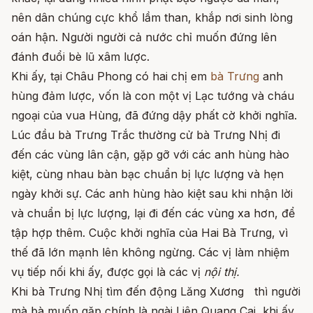
nên dân chúng cực khổ lầm than, khắp nơi sinh lòng
oán hận. Người người cả nước chỉ muốn đứng lên
đánh đuổi bè lũ xâm lược.
Khi ấy, tại Châu Phong có hai chị em
bà Trưng
anh
hùng đảm lược, vốn là con một vị Lạc tướng và cháu
ngoại của vua Hùng, đã đứng dậy phất cờ khởi nghĩa.
Lúc đầu bà Trưng Trắc thường cử bà Trưng Nhị đi
đến các vùng lân cận, gặp gỡ với các anh hùng hào
kiệt, cùng nhau bàn bạc chuẩn bị lực lượng và hẹn
ngày khởi sự. Các anh hùng hào kiệt sau khi nhận lời
và chuẩn bị lực lượng, lại đi đến các vùng xa hơn, để
tập hợp thêm. Cuộc khởi nghĩa của Hai Bà Trưng, vì
thế đã lớn mạnh lên không ngừng. Các vị làm nhiệm
vụ tiếp nối khi ấy, được gọi là các vị
nội thị.
Khi bà Trưng Nhị tìm đến động Lăng Xương thì người
mà bà muốn gặp chính là ngài Liên Quang Cai, khi ấy