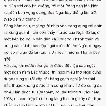
từ giữa trời cao hạ xuống, rồi một Rồng đen lớn hiện
ra, đến bên vọng cung, đưa Ngài bay thẳng lên trời
(vào đêm 7 tháng 7).
Sáng hôm sau, mọi người nhìn vào vọng cung rồi nhìn
ra xung quanh, chỉ còn thấy mũ áo của Ngài để lại, ở
một bên bờ hồ. Nhân dân xã Thượng Thanh thần vô
cùng cảm kích, bèn lập ngôi miếu để thờ Ngài, ở ngay
nơi có mũ áo để lại (tức là ở miếu Thượng Thanh bây
giờ).
Về sau, khi nước nhà giành được độc lập sau ngót
một ngàn năm Bắc thuộc, thì ngôi miếu thờ Ngài cũng
được trùng tu rồi xây cất bằng gạch ngói (còn thời
Bắc thuộc không được làm công khai). Từ đó cũng đã
nhiều lần được tu sửa thêm, rồi đại trùng tu vào năm
1918, do các hiệp thợ trong làng thi công xây cất, trạm
khắc và tạo tác các đồ tự khí, cùng cuốn thư, câu