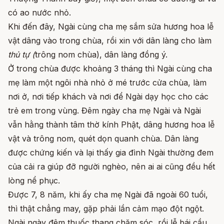
có ao nước nhỏ.
Khi đến đây, Ngài cùng cha mẹ sắm sửa hương hoa lễ
vật dâng vào trong chùa, rồi xin với dân làng cho làm
thủ tự (
trông nom chùa), dân làng đồng ý.
Ở trong chùa được khoảng 3 tháng thì Ngài cùng cha
mẹ làm một ngôi nhà nhỏ ở mé trước cửa chùa, làm
nơi ở, nơi tiếp khách và nơi để Ngài dạy học cho các
trẻ em trong vùng. Đêm ngày cha mẹ Ngài và Ngài
vẫn hằng thành tâm thờ kính Phật, dâng hương hoa lễ
vật và trông nom, quét dọn quanh chùa. Dân làng
được chứng kiến và lại thấy gia đình Ngài thường đem
của cải ra giúp đỡ người nghèo, nên ai ai cũng đều hết
lòng nể phục.
Được 7, 8 năm, khi ấy cha mẹ Ngài đã ngoài 60 tuổi,
thì thật chẳng may, gặp phải lần cảm mạo đột ngột.
Ngài ngày đêm thuốc thang chăm sóc, rồi lễ bái cầu