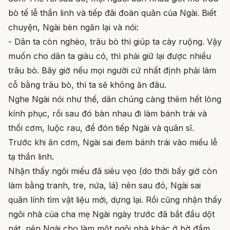
bò tế lễ thần linh và tiếp đãi đoàn quân của Ngài. Biết
chuyện, Ngài bèn ngăn lại và nói:
- Dân ta còn nghèo, trâu bò thì giúp ta cày ruộng. Vậy
muốn cho dân ta giàu có, thì phải giữ lại được nhiều
trâu bò. Bây giờ nếu mọi người cứ nhất định phải làm
cỗ bằng trâu bò, thì ta sẽ không ăn đâu.
Nghe Ngài nói như thế, dân chúng càng thêm hết lòng
kính phục, rồi sau đó bàn nhau đi làm bánh trái và
thổi cơm, luộc rau, để đón tiếp Ngài và quân sĩ.
Trước khi ăn cơm, Ngài sai đem bánh trái vào miếu lễ
tạ thần linh.
Nhận thấy ngôi miếu đã siêu vẹo (do thời bấy giờ còn
làm bằng tranh, tre, nứa, lá) nên sau đó, Ngài sai
quân lính tìm vật liệu mới, dựng lại. Rồi cũng nhận thấy
ngôi nhà của cha mẹ Ngài ngày trước đã bắt đầu dột
nát, nên Ngài cho làm một ngôi nhà khác ở bờ đầm,