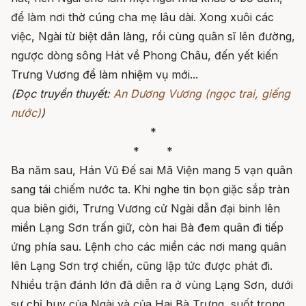
để làm nơi thờ cúng cha mẹ lâu dài. Xong xuôi các
việc, Ngài từ biệt dân làng, rồi cùng quân sĩ lên đường,
ngược dòng sông Hát về Phong Châu, đến yết kiến
Trưng Vương để làm nhiệm vụ mới...
(Đọc truyền thuyết:
An Dương Vương (ngọc trai, giếng
nước)
)
*
* *
Ba năm sau, Hán Vũ Đế sai Mã Viện mang 5 vạn quân
sang tái chiếm nước ta. Khi nghe tin bọn giặc sắp tràn
qua biên giới, Trưng Vương cử Ngài dẫn đại binh lên
miền Lạng Sơn trấn giữ, còn hai Bà đem quân đi tiếp
ứng phía sau. Lệnh cho các miền các nơi mang quân
lên Lạng Sơn trợ chiến, cũng lập tức được phát đi.
Nhiều trận đánh lớn đã diễn ra ở vùng Lạng Sơn, dưới
sự chỉ huy của Ngài và của Hai Bà Trưng, suốt trong