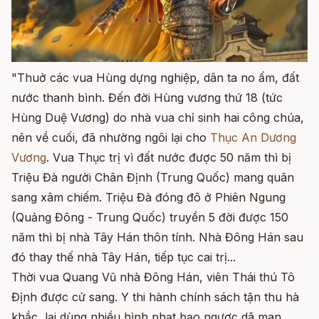
"Thuở các vua Hùng dựng nghiệp, dân ta no ấm, đất
nước thanh bình. Đến đời Hùng vương thứ 18 (tức
Hùng Duệ Vương) do nhà vua chỉ sinh hai công chúa,
nên về cuối, đã nhường ngôi lại cho
Thục An Dương
Vương
. Vua Thục trị vì đất nước được 50 năm thì bị
Triệu Đà người Chân Định (Trung Quốc) mang quân
sang xâm chiếm. Triệu Đà đóng đô ở Phiên Ngung
(Quảng Đông - Trung Quốc) truyền 5 đời được 150
năm thì bị nhà Tây Hán thôn tính. Nhà Đông Hán sau
đó thay thế nhà Tây Hán, tiếp tục cai trị...
Thời vua Quang Vũ nhà Đông Hán, viên Thái thú Tô
Định được cử sang. Y thi hành chính sách tận thu hà
khắc, lại dùng nhiều hình phạt bạo ngược dã man,