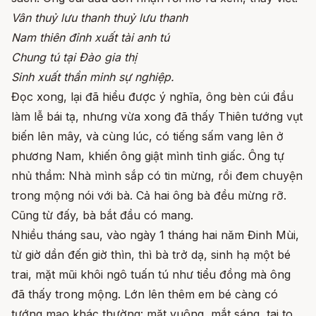
Vân thuỷ lưu thanh thuỷ lưu thanh
Nam
thiên đỉnh xuất tài anh tú
Chung tú tại Đào gia thị
Sinh xuất thần minh sự nghiệp.
Đọc xong, lại đã hiểu được ý nghĩa, ông bèn cúi đầu
làm lễ bái tạ, nhưng vừa xong đã thấy Thiên tướng vụt
biến lên mây, và cùng lúc, có tiếng sấm vang lên ở
phương Nam, khiến ông giật mình tỉnh giấc. Ông tự
nhủ thầm: Nhà mình sắp có tin mừng, rồi đem chuyện
trong mộng nói với bà. Cả hai ông bà đều mừng rỡ.
Cũng từ đấy, bà bắt đầu có mang.
Nhiều tháng sau, vào ngày 1 tháng hai năm Đinh Mùi,
từ giờ dần đến giờ thìn, thì bà trở dạ, sinh hạ một bé
trai, mặt mũi khôi ngô tuấn tú như tiểu đồng mà ông
đã thấy trong mộng. Lớn lên thêm em bé càng có
tướng mạo khác thường: mặt vuông, mắt sáng, tai to,