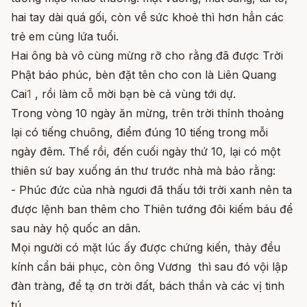
hai tay dài quá gối, còn về sức khoẻ thì hơn hẳn các
trẻ em cùng lứa tuổi.
Hai ông bà vô cùng mừng rỡ cho rằng đã được Trời
Phật báo phúc, bèn đặt tên cho con là Liên Quang
Cai
1
, rồi làm cỗ mời bạn bè cả vùng tới dự.
Trong vòng 10 ngày ăn mừng, trên trời thỉnh thoảng
lại có tiếng chuông, điểm đúng 10 tiếng trong mỗi
ngày đêm. Thế rồi, đến cuối ngày thứ 10, lại có một
thiên sứ bay xuống án thư trước nhà mà bảo rằng:
- Phúc đức của nhà ngươi đã thấu tới trời xanh nên ta
được lệnh ban thêm cho Thiên tướng đôi kiếm báu để
sau này hộ quốc an dân.
Mọi người có mặt lúc ấy được chứng kiến, thảy đều
kính cẩn bái phục, còn ông Vương thì sau đó vội lập
đàn tràng, để tạ ơn trời đất, bách thần và các vị tinh
tú.