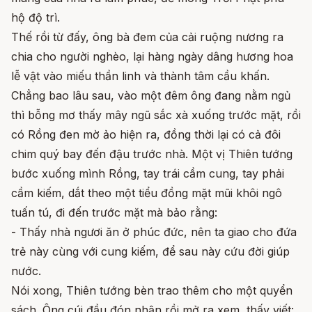
hộ độ trì.
Thế rồi từ đấy, ông bà đem của cải ruộng nương ra
chia cho người nghèo, lại hàng ngày dâng hương hoa
lễ vật vào miếu thần linh và thành tâm cầu khấn.
Chẳng bao lâu sau, vào một đêm ông đang nằm ngủ
thì bỗng mơ thấy mây ngũ sắc xà xuống trước mặt, rồi
có Rồng đen mờ ảo hiện ra, đồng thời lại có cả đôi
chim quý bay đến đậu trước nhà. Một vị Thiên tướng
bước xuống mình Rồng, tay trái cầm cung, tay phải
cầm kiếm, dắt theo một tiểu đồng mặt mũi khôi ngô
tuấn tú, đi đến trước mặt mà bảo rằng:
- Thấy nhà ngươi ăn ở phúc đức, nên ta giao cho đứa
trẻ này cùng với cung kiếm, để sau này cứu đời giúp
nước.
Nói xong, Thiên tướng bèn trao thêm cho một quyển
sách. Ông cúi đầu đón nhận rồi mở ra xem, thấy viết: