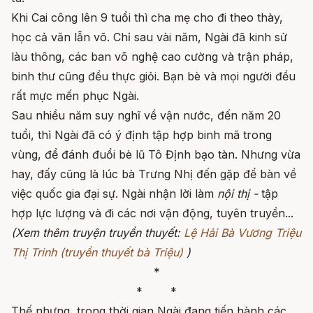
Khi Cai công lên 9 tuổi thì cha mẹ cho đi theo thày,
học cả văn lẫn võ. Chỉ sau vài năm, Ngài đã kinh sử
làu thông, các ban võ nghệ cao cường và trận pháp,
binh thư cũng đều thực giỏi. Bạn bè và mọi người đều
rất mực mến phục Ngài.
Sau nhiều năm suy nghĩ về vận nước, đến năm 20
tuổi, thì Ngài đã có ý định tập hợp binh mã trong
vùng, để đánh đuổi bè lũ Tô Định bạo tàn. Nhưng vừa
hay, đấy cũng là lúc bà Trưng Nhị đến gặp để bàn về
việc quốc gia đại sự. Ngài nhận lời làm
nội thị -
tập
hợp lực lượng và đi các nơi vận động, tuyên truyền...
(Xem thêm truyện truyền thuyết:
Lệ Hải Bà Vương Triệu
Thị Trinh (truyền thuyết bà Triệu)
)
*
* *
Thế nhưng, trong thời gian Ngài đang tiến hành các