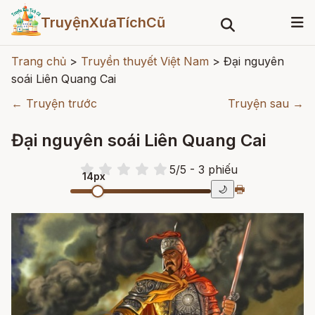
TruyệnXưaTíchCũ
Trang chủ
>
Truyền thuyết Việt Nam
>
Đại nguyên
soái Liên Quang Cai
← Truyện trước
Truyện sau →
Đại nguyên soái Liên Quang Cai
5
/
5
- 3
phiếu
14px
🖶
🌙