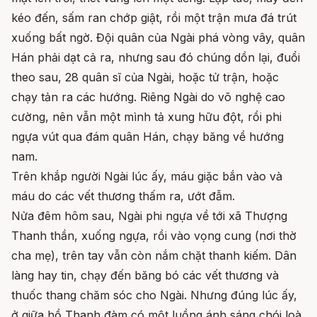
kéo đến, sấm ran chớp giật, rồi một trận mưa đá trút
xuống bất ngờ. Đội quân của Ngài phá vòng vây, quân
Hán phải dạt cả ra, nhưng sau đó chúng dồn lại, đuổi
theo sau, 28 quân sĩ của Ngài, hoặc tử trận, hoặc
chạy tản ra các hướng. Riêng Ngài do võ nghệ cao
cường, nên vẫn một mình tả xung hữu đột, rồi phi
ngựa vút qua đám quân Hán, chạy băng về hướng
nam.
Trên khắp người Ngài lúc ấy, máu giặc bắn vào và
máu do các vết thương thấm ra, ướt đẫm.
Nửa đêm hôm sau, Ngài phi ngựa về tới xã Thượng
Thanh thần, xuống ngựa, rồi vào vọng cung (nơi thờ
cha mẹ), trên tay vẫn còn nắm chặt thanh kiếm. Dân
làng hay tin, chạy đến băng bó các vết thương và
thuốc thang chăm sóc cho Ngài. Nhưng đúng lúc ấy,
ở giữa hồ Thanh đàm có một luồng ánh sáng chói loà