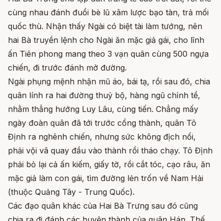
cùng nhau đánh đuổi bè lũ xâm lược bạo tàn, trả mối
quốc thù. Nhận thấy Ngài có biệt tài làm tướng, nên
hai Bà truyền lệnh cho Ngài ăn mặc giả gái, cho lĩnh
ấn Tiên phong mang theo 3 vạn quân cùng 500 ngựa
chiến, đi trước đánh mở đường.
Ngài phụng mệnh nhận mũ áo, bái tạ, rồi sau đó, chia
quân lính ra hai đường thuỷ bộ, hàng ngũ chỉnh tề,
nhằm thẳng hướng Luy Lâu, cùng tiến. Chẳng mấy
ngày đoàn quân đã tới trước cổng thành, quân Tô
Định ra nghênh chiến, nhưng sức không địch nổi,
phải vội vã quay đầu vào thành rồi tháo chạy. Tô Định
phải bỏ lại cả ấn kiếm, giấy tờ, rồi cắt tóc, cạo râu, ăn
mặc giả làm con gái, tìm đường lẻn trốn về Nam Hải
(thuộc Quảng Tây - Trung Quốc).
Các đạo quân khác của Hai Bà Trưng sau đó cũng
chia ra đi đánh các huyện thành của quân Hán. Thế