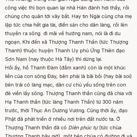
công việc thì bọn quan lại nhà Hán đánh hơi thấy, rồi
chúng cho quân tới vây bắt. Hay tin Ngài cùng cha mẹ
lập tức chia hết gia tài, điền sản cho dân làng, rồi lên
thuyền ra sông đi mãi về hướng nam, nói là đi du
ngoạn. Khi đến xã Thượng Thanh Thần (tức Thượng
Thanh) thuộc huyện Thanh Uy phủ Ứng Thiên đạo
Sơn Nam (nay thuộc Hà Tây) thì dừng lại.
Hồi ấy, hồ Thanh Đàm (đầm xanh) còn là một khúc
liền của con sông Đáy, bên phải là bãi bồi (hay bãi soi)
bên trái có làng mạc, dân cư chủ yếu sống trên con
đê viền lấy sông. Thượng Thanh thần cũng đã chia với
Hạ Thanh thần (tức làng Thanh Thần) từ 300 năm
trước, thời Thục An Dương Vương. Cũng thời ấy, đạo
Phật đã phát triển ở nhiều nơi trên đất nước ta. Ở
Thượng Thanh thần đã có
Diên phúc tự
(tức chùa
Thượng Thanh bây giờ), một bên chùa có đường đi và