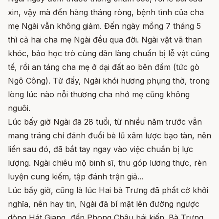
xin, vậy mà đến hàng tháng ròng, bệnh tình của cha
mẹ Ngài vẫn không giảm. Đến ngày mồng 7 tháng 5
thì cả hai cha mẹ Ngài đều qua đời. Ngài vật vã than
khóc, bảo học trò cùng dân làng chuẩn bị lễ vật cúng
tế, rồi an táng cha mẹ ở dại đất ao bên đầm (tức gò
Ngô Công). Từ đấy, Ngài khói hương phụng thờ, trong
lòng lúc nào nỗi thương cha nhớ mẹ cũng không
nguôi.
Lúc bấy giờ Ngài đã 28 tuổi, từ nhiều năm trước vẫn
mang tráng chí đánh đuổi bè lũ xâm lược bạo tàn, nên
liền sau đó, đã bắt tay ngay vào việc chuẩn bị lực
lượng. Ngài chiêu mộ binh sĩ, thu góp lương thực, rèn
luyện cung kiếm, tập đánh trận giả...
Lúc bấy giờ, cũng là lúc Hai bà Trưng đã phất cờ khởi
nghĩa, nên hay tin, Ngài đã bí mật lên đường ngược
dòng Hát Giang, đến Phong Châu bái kiến. Bà Trưng