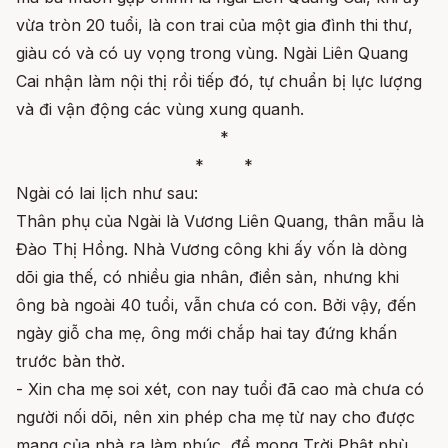
vừa tròn 20 tuổi, là con trai của một gia đình thi thư,
giàu có và có uy vọng trong vùng. Ngài Liên Quang
Cai nhận làm nội thị rồi tiếp đó, tự chuẩn bị lực lượng
và đi vận động các vùng xung quanh.
*
* *
Ngài có lai lịch như sau:
Thân phụ của Ngài là Vương Liên Quang, thân mẫu là
Đào Thị Hồng. Nhà Vương công khi ấy vốn là dòng
dõi gia thế, có nhiều gia nhân, điền sản, nhưng khi
ông bà ngoài 40 tuổi, vẫn chưa có con. Bởi vậy, đến
ngày giỗ cha mẹ, ông mới chắp hai tay đứng khấn
trước bàn thờ.
- Xin cha mẹ soi xét, con nay tuổi đã cao mà chưa có
người nối dõi, nên xin phép cha mẹ từ nay cho được
mang của nhà ra làm phúc, để mong Trời Phật phù