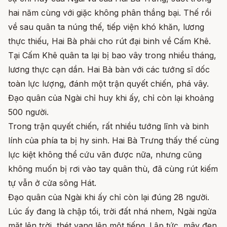
hai năm cùng với giặc không phân thắng bại. Thế rồi
về sau quân ta núng thế, tiếp viện khó khăn, lương
thực thiếu, Hai Bà phải cho rút đại binh về Cấm Khê.
Tại Cấm Khê quân ta lại bị bao vây trong nhiều tháng,
lương thực cạn dần. Hai Bà bàn với các tướng sĩ dốc
toàn lực lượng, đánh một trận quyết chiến, phá vây.
Đạo quân của Ngài chỉ huy khi ấy, chỉ còn lại khoảng
500 người.
Trong trận quyết chiến, rất nhiều tướng lĩnh và binh
lính của phía ta bị hy sinh. Hai Bà Trưng thấy thế cùng
lực kiệt không thể cứu vãn được nữa, nhưng cũng
không muốn bị rơi vào tay quân thù, đã cùng rút kiếm
tự vẫn ở cửa sông Hát.
Đạo quân của Ngài khi ấy chỉ còn lại đúng 28 người.
Lúc ấy đang là chập tối, trời đất nhá nhem, Ngài ngửa
mặt lên trời, thét vang lên một tiếng. Lập tức, mây đen