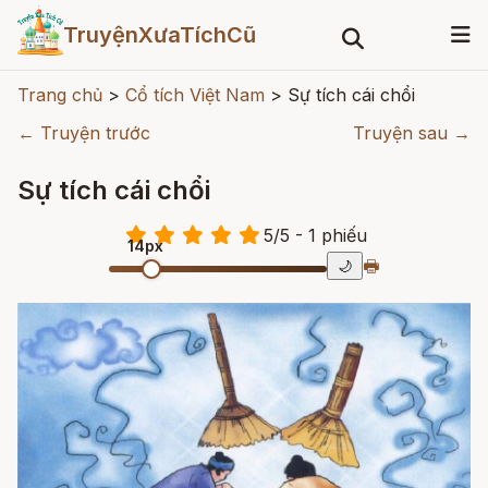
TruyệnXưaTíchCũ
Trang chủ
>
Cổ tích Việt Nam
>
Sự tích cái chổi
← Truyện trước
Truyện sau →
Sự tích cái chổi
5
/
5
- 1
phiếu
14px
🖶
🌙