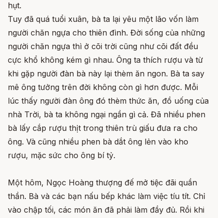
hụt.
Tuy đã quá tuổi xuân, bà ta lại yêu một lão vốn làm
người chăn ngựa cho thiên đình. Đời sống của những
người chăn ngựa thì ở cõi trời cũng như cõi đất đều
cực khổ không kém gì nhau. Ông ta thích rượu và từ
khi gặp người đàn bà này lại thèm ăn ngon. Bà ta say
mê ông tưởng trên đời không còn gì hơn được. Mỗi
lúc thấy người đàn ông đó thèm thức ăn, đồ uống của
nhà Trời, bà ta không ngại ngần gì cả. Đã nhiều phen
bà lấy cắp rượu thịt trong thiên trù giấu đưa ra cho
ông. Và cũng nhiều phen bà dắt ông lẻn vào kho
rượu, mặc sức cho ông bí tỷ.
Một hôm, Ngọc Hoàng thượng đế mở tiệc đãi quần
thần. Bà và các bạn nấu bếp khác làm việc tíu tít. Chỉ
vào chập tối, các món ăn đã phải làm đầy đủ. Rồi khi