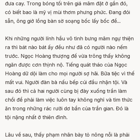
đưa cay. Trong bóng tối trên giá mâm đặt ở gần đó,
có biết bao là mỹ vị mùi thơm phưng phức. Đang đói
sẵn, ông giở lồng bàn sờ soạng bốc lấy bốc để...
Khi những người lính hầu vô tình bưng mâm ngự thiện
ra thì bát nào bát ấy đều như đã có người nào nếm
trước. Ngọc Hoàng thượng đế vừa trông thấy không
ngăn được cơn thịnh nộ. Tiếng quát tháo của Ngọc
Hoàng dữ dội làm cho mọi người sợ hãi. Bữa tiệc vì thế
mất vui. Người đàn bà nấu bếp cúi đầu nhận tội. Và
sau đó thì cả hai người cùng bị đày xuống trần làm
chổi để phải làm việc luôn tay không nghỉ và tìm thức
ăn trong những rác rưởi dơ bẩn của trần gian. Đó là
tội nặng nhất ở thiên đình.
Lâu về sau, thấy phạm nhân bày tỏ nông nỗi là phải