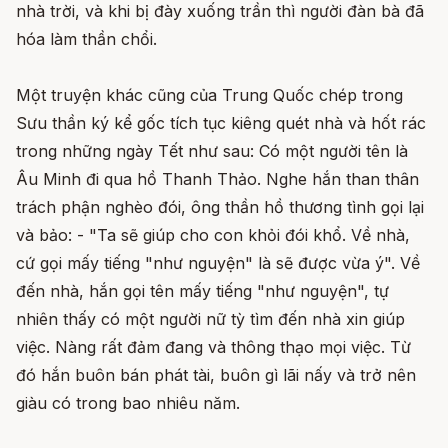
nhà trời, và khi bị đày xuống trần thì người đàn bà đã
hóa làm thần chổi.
Một truyện khác cũng của Trung Quốc chép trong
Sưu thần ký kể gốc tích tục kiêng quét nhà và hốt rác
trong những ngày Tết như sau: Có một người tên là
Âu Minh đi qua hồ Thanh Thảo. Nghe hắn than thân
trách phận nghèo đói, ông thần hồ thương tình gọi lại
và bảo: - "Ta sẽ giúp cho con khỏi đói khổ. Về nhà,
cứ gọi mấy tiếng "như nguyện" là sẽ được vừa ý". Về
đến nhà, hắn gọi tên mấy tiếng "như nguyện", tự
nhiên thấy có một người nữ tỳ tìm đến nhà xin giúp
việc. Nàng rất đảm đang và thông thạo mọi việc. Từ
đó hắn buôn bán phát tài, buôn gì lãi nấy và trở nên
giàu có trong bao nhiêu năm.