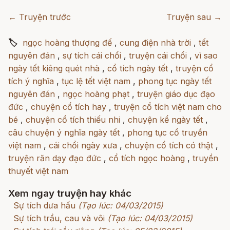
← Truyện trước
Truyện sau →
🏷
ngọc hoàng thượng đế
,
cung điện nhà trời
,
tết
nguyên đán
,
sự tích cái chổi
,
truyện cái chổi
,
vì sao
ngày tết kiêng quét nhà
,
cổ tích ngày tết
,
truyện cổ
tích ý nghĩa
,
tục lệ tết việt nam
,
phong tục ngày tết
nguyên đán
,
ngọc hoàng phạt
,
truyện giáo dục đạo
đức
,
chuyện cổ tích hay
,
truyện cổ tích việt nam cho
bé
,
chuyện cổ tích thiếu nhi
,
chuyện kể ngày tết
,
câu chuyện ý nghĩa ngày tết
,
phong tục cổ truyền
việt nam
,
cái chổi ngày xưa
,
chuyện cổ tích có thật
,
truyện răn dạy đạo đức
,
cổ tích ngọc hoàng
,
truyền
thuyết việt nam
Xem ngay truyện hay khác
Sự tích dưa hấu
(Tạo lúc: 04/03/2015)
Sự tích trầu, cau và vôi
(Tạo lúc: 04/03/2015)