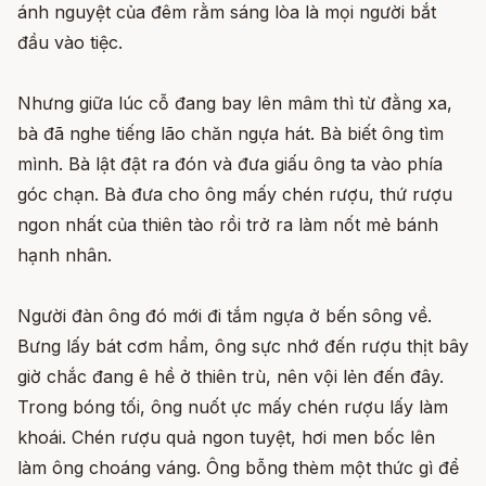
ánh nguyệt của đêm rằm sáng lòa là mọi người bắt
đầu vào tiệc.
Nhưng giữa lúc cỗ đang bay lên mâm thì từ đằng xa,
bà đã nghe tiếng lão chăn ngựa hát. Bà biết ông tìm
mình. Bà lật đật ra đón và đưa giấu ông ta vào phía
góc chạn. Bà đưa cho ông mấy chén rượu, thứ rượu
ngon nhất của thiên tào rồi trở ra làm nốt mẻ bánh
hạnh nhân.
Người đàn ông đó mới đi tắm ngựa ở bến sông về.
Bưng lấy bát cơm hẩm, ông sực nhớ đến rượu thịt bây
giờ chắc đang ê hề ở thiên trù, nên vội lẻn đến đây.
Trong bóng tối, ông nuốt ực mấy chén rượu lấy làm
khoái. Chén rượu quả ngon tuyệt, hơi men bốc lên
làm ông choáng váng. Ông bỗng thèm một thức gì để