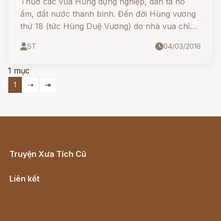
Thuở các vua Hùng dựng nghiệp, dân ta no
ấm, đất nước thanh bình. Đến đời Hùng vương
thứ 18 (tức Hùng Duệ Vương) do nhà vua chỉ
sinh hai công chúa, nên về cuối, đã nhường
ST
04/03/2016
ngôi lại cho Thục An Dương Vương.
1 mục
1
⇢
⇥
Truyện Xưa Tích Cũ
Cổ tích Việt Nam
Liên kết
Lịch vạn niên
Hà Nội cũ - Món ngon Hà Nội
Truyện kiếm hiệp - Ngôn tình