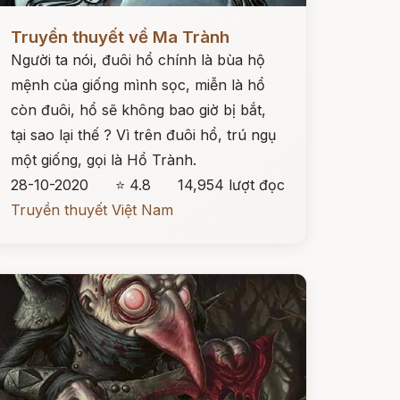
ọc ngay
Truyền thuyết về Ma Trành
Người ta nói, đuôi hổ chính là bùa hộ
mệnh của giống mình sọc, miễn là hổ
còn đuôi, hổ sẽ không bao giờ bị bắt,
tại sao lại thế ? Vì trên đuôi hổ, trú ngụ
một giống, gọi là Hổ Trành.
28-10-2020
⭐ 4.8
14,954 lượt đọc
Truyền thuyết Việt Nam