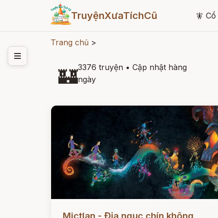
TruyệnXưaTíchCũ
🧚
Cổ 
Trang chủ
>
3376 truyện
•
Cập nhật hàng
🏰
ngày
Đọc ngay
Mictlan - Địa ngục chín không