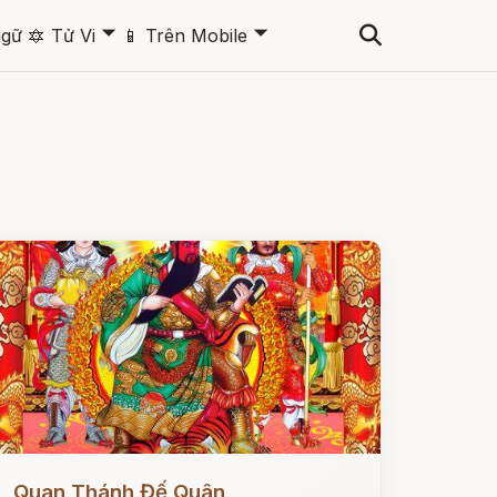
🞃
🞃
ngữ
🔯
Tử Vi
📱
Trên Mobile
ọc ngay
Quan Thánh Đế Quân