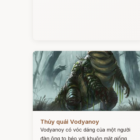
Đọc ngay
Thủy quái Vodyanoy
Vodyanoy có vóc dáng của một người
đàn ông to béo với khuôn mặt giống