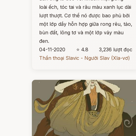
loài ếch, tóc tai và râu màu xanh lục dài
lượt thượt. Cơ thể nó được bao phủ bởi
một lớp dầy hỗn hợp giữa rong rêu, tảo,
bùn đất, lông tơ và một lớp vảy màu
đen.
04-11-2020
⭐ 4.8
3,236 lượt đọc
Thần thoại Slavic - Người Slav (Xla-vơ)