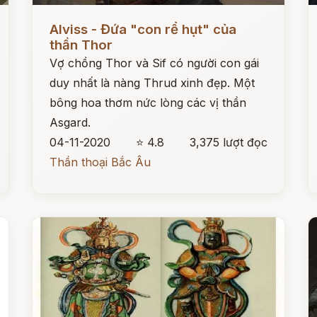
Đọc ngay
Đ
Alviss - Đứa "con rể hụt" của
thần Thor
Vợ chồng Thor và Sif có người con gái
duy nhất là nàng Thrud xinh đẹp. Một
bông hoa thơm nức lòng các vị thần
Asgard.
04-11-2020
⭐ 4.8
3,375 lượt đọc
Thần thoại Bắc Âu