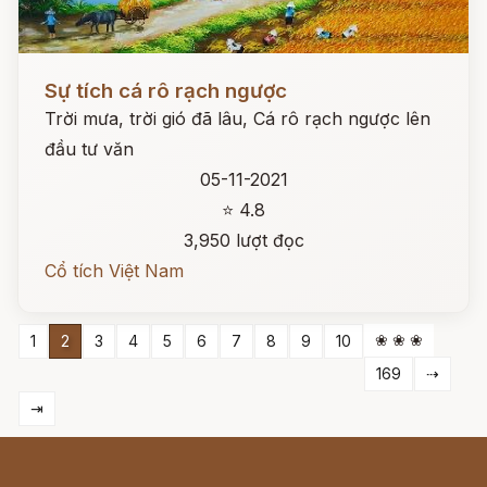
Đọc ngay
Sự tích cá rô rạch ngược
Trời mưa, trời gió đã lâu, Cá rô rạch ngược lên
đầu tư văn
05-11-2021
⭐ 4.8
3,950 lượt đọc
Cổ tích Việt Nam
❀ ❀ ❀
1
2
3
4
5
6
7
8
9
10
169
⇢
⇥