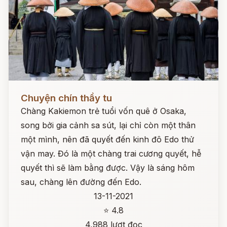
Đọc ngay
Chuyện chín thầy tu
Chàng Kakiemon trẻ tuổi vốn quê ở Osaka,
song bởi gia cảnh sa sút, lại chỉ còn một thân
một mình, nên đã quyết đến kinh đô Edo thử
vận may. Đó là một chàng trai cương quyết, hễ
quyết thì sẽ làm bằng được. Vậy là sáng hôm
sau, chàng lên đường đến Edo.
13-11-2021
⭐ 4.8
4,988 lượt đọc