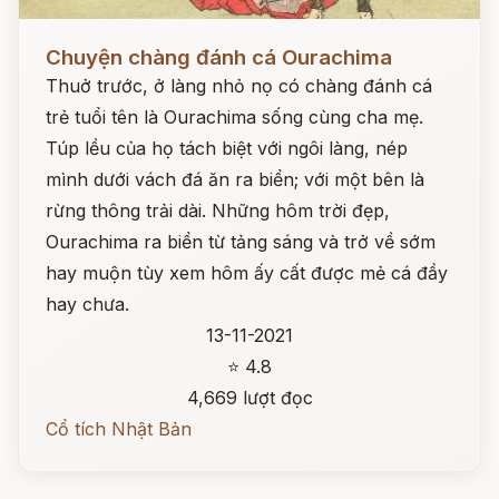
Đọc ngay
Chuyện chàng đánh cá Ourachima
Thuở trước, ở làng nhỏ nọ có chàng đánh cá
trẻ tuổi tên là Ourachima sống cùng cha mẹ.
Túp lều của họ tách biệt với ngôi làng, nép
mình dưới vách đá ăn ra biển; với một bên là
rừng thông trải dài. Những hôm trời đẹp,
Ourachima ra biển từ tảng sáng và trở về sớm
hay muộn tùy xem hôm ấy cất được mẻ cá đầy
hay chưa.
13-11-2021
⭐ 4.8
4,669 lượt đọc
Cổ tích Nhật Bản