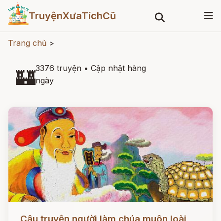
TruyệnXưaTíchCũ
Trang chủ
>
3376 truyện
•
Cập nhật hàng
🏰
ngày
Đọc ngay
Câu truyện người làm chúa muôn loài