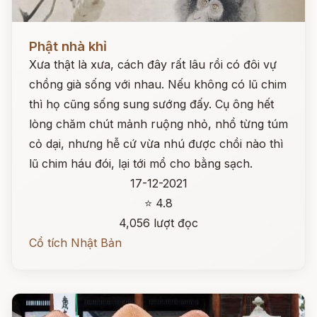
Đọc ngay
Phật nhà khỉ
Xưa thật là xưa, cách đây rất lâu rồi có đôi vự
chồng già sống với nhau. Nếu không có lũ chim
thì họ cũng sống sung sướng đấy. Cụ ông hết
lòng chăm chút mảnh ruộng nhỏ, nhổ từng túm
cỏ dại, nhưng hễ cứ vừa nhú được chồi nào thì
lũ chim háu đói, lại tới mổ cho bằng sạch.
17-12-2021
⭐ 4.8
4,056 lượt đọc
Cổ tích Nhật Bản