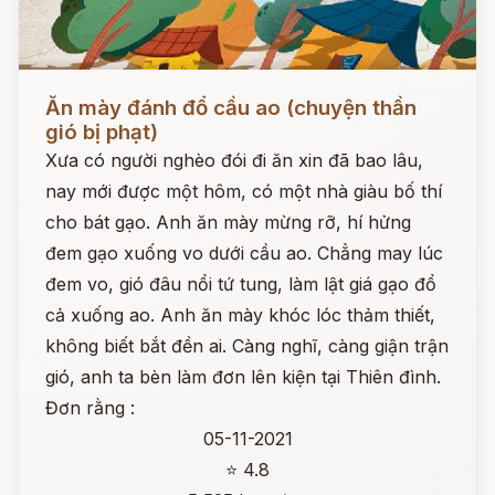
Đọc ngay
Ăn mày đánh đổ cầu ao (chuyện thần
gió bị phạt)
Xưa có người nghèo đói đi ăn xin đã bao lâu,
nay mới được một hôm, có một nhà giàu bố thí
cho bát gạo. Anh ăn mày mừng rỡ, hí hửng
đem gạo xuống vo dưới cầu ao. Chẳng may lúc
đem vo, gió đâu nổi tứ tung, làm lật giá gạo đổ
cả xuống ao. Anh ăn mày khóc lóc thảm thiết,
không biết bắt đền ai. Càng nghĩ, càng giận trận
gió, anh ta bèn làm đơn lên kiện tại Thiên đình.
Đơn rằng :
05-11-2021
⭐ 4.8