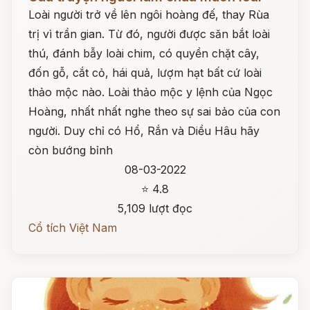
Loài người trở về lên ngôi hoàng đế, thay Rùa
trị vì trần gian. Từ đó, người được săn bắt loài
thú, đánh bẫy loài chim, có quyền chặt cây,
đốn gỗ, cắt cỏ, hái quả, lượm hạt bất cứ loài
thảo mộc nào. Loài thảo mộc y lệnh của Ngọc
Hoàng, nhất nhất nghe theo sự sai bảo của con
người. Duy chỉ có Hổ, Rắn và Diều Hâu hãy
còn bướng bỉnh
08-03-2022
⭐ 4.8
5,109 lượt đọc
Cổ tích Việt Nam