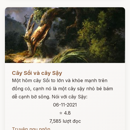
Đọc ngay
Cây Sồi và cây Sậy
Một hôm cây Sồi to lớn và khỏe mạnh trên
đồng cỏ, cạnh nó là một cây sậy nhỏ bé bám
dễ cạnh bờ sông. Nói với cây Sậy:
06-11-2021
⭐ 4.8
7,585 lượt đọc
Truyện ngụ ngôn