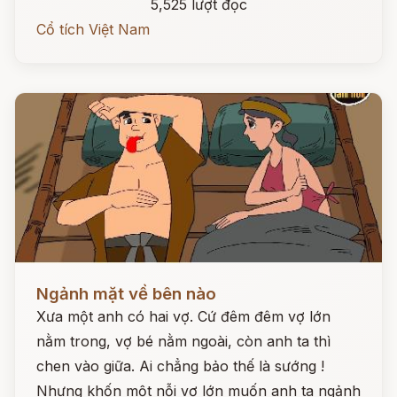
5,525 lượt đọc
Cổ tích Việt Nam
Đọc ngay
Ngảnh mặt về bên nào
Xưa một anh có hai vợ. Cứ đêm đêm vợ lớn
nằm trong, vợ bé nằm ngoài, còn anh ta thì
chen vào giữa. Ai chẳng bảo thế là sướng !
Nhưng khốn một nỗi vợ lớn muốn anh ta ngảnh