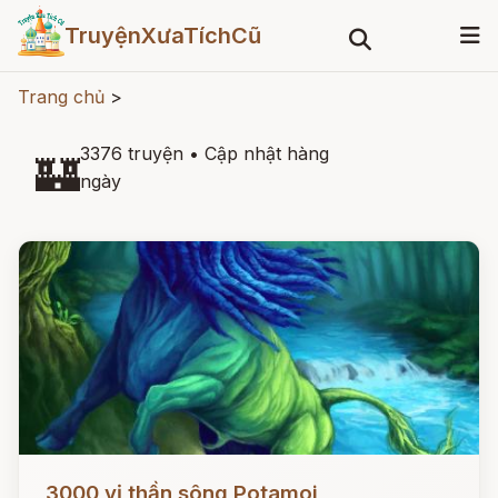
TruyệnXưaTíchCũ
Trang chủ
>
3376 truyện
•
Cập nhật hàng
🏰
ngày
Đọc ngay
3000 vị thần sông Potamoi