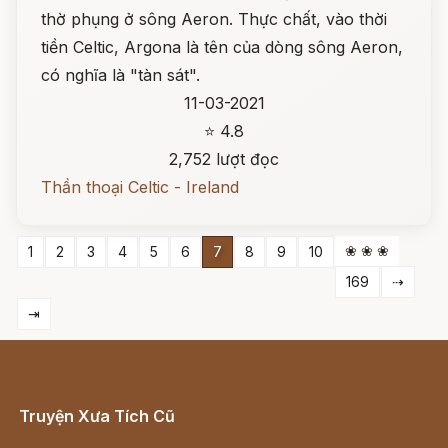
thờ phụng ở sông Aeron. Thực chất, vào thời
tiền Celtic, Argona là tên của dòng sông Aeron,
có nghĩa là "tàn sát".
11-03-2021
⭐ 4.8
2,752 lượt đọc
Thần thoại Celtic - Ireland
❀ ❀ ❀
1
2
3
4
5
6
7
8
9
10
169
⇢
⇥
Truyện Xưa Tích Cũ
Cổ tích Việt Nam