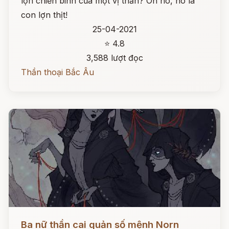
lợn chiến binh của một vị thần? Oh no, nó là
con lợn thịt!
25-04-2021
⭐ 4.8
3,588 lượt đọc
Thần thoại Bắc Âu
Đọc ngay
Ba nữ thần cai quản số mệnh Norn