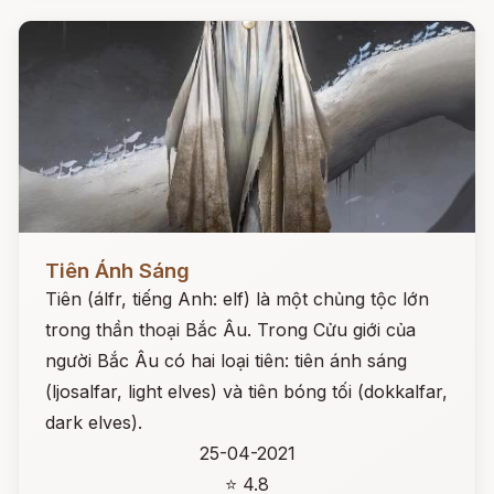
Đọc ngay
Tiên Ánh Sáng
Tiên (álfr, tiếng Anh: elf) là một chủng tộc lớn
trong thần thoại Bắc Âu. Trong Cửu giới của
người Bắc Âu có hai loại tiên: tiên ánh sáng
(ljosalfar, light elves) và tiên bóng tối (dokkalfar,
dark elves).
25-04-2021
⭐ 4.8