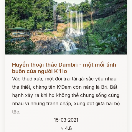
Đọc ngay
Huyền thoại thác Dambri - một mối tình
buồn của người K'Ho
Vào thuở xưa, một đôi trai tài gái sắc yêu nhau
tha thiết, chàng tên K’Đam còn nàng là Bri. Bất
hạnh xảy ra khi họ không thể chung sống cùng
nhau vì những tranh chấp, xung đột giữa hai bộ
tộc.
15-03-2021
⭐ 4.8