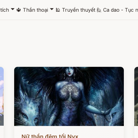
🞃
🞃
tích
🔱
Thần thoại
🕌
Truyền thuyết
🙋
Ca dao - Tục 
Đọc ngay
Đ
Nữ thần đêm tối Nyx