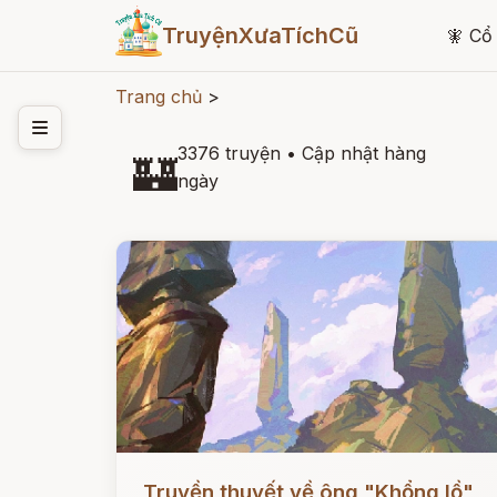
TruyệnXưaTíchCũ
🧚
Cổ 
Trang chủ
>
3376 truyện
•
Cập nhật hàng
🏰
ngày
Đọc ngay
Truyền thuyết về ông "Khổng lồ"