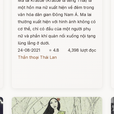
Ma lai Krasue (Krasue là tiếng Thái) là
một hồn ma nữ xuất hiện về đêm trong
văn hóa dân gian Đông Nam Á. Ma lai
thường xuất hiện với hình ảnh không có
cơ thể, chỉ có đầu của một người phụ
nữ và phần khí quản nối xuống nội tạng
lủng lẳng ở dưới.
24-08-2021
⭐ 4.8
4,398 lượt đọc
Thần thoại Thái Lan