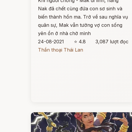
Khi người chồng - Mak đi lính, nàng
Nak đã chết cùng đứa con sơ sinh và
biến thành hồn ma. Trở về sau nghĩa vụ
quân sự, Mak vẫn tưởng vợ con sống
yên ổn ở nhà chờ mình
24-08-2021
⭐ 4.8
3,087 lượt đọc
Thần thoại Thái Lan