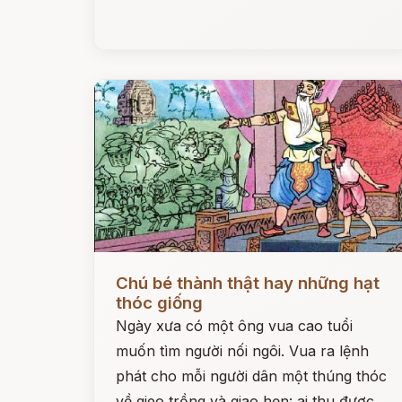
Đọc ngay
Chú bé thành thật hay những hạt
thóc giống
Ngày xưa có một ông vua cao tuổi
muốn tìm người nối ngôi. Vua ra lệnh
phát cho mỗi người dân một thúng thóc
về gieo trồng và giao hẹn: ai thu được