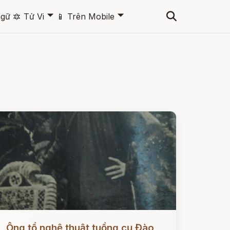
🞃
🞃
ngữ
🔯
Tử Vi
📱
Trên Mobile
ọc ngay
Ông tổ nghệ thuật tuồng cụ Đào