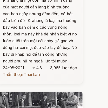
Krahang là một con ma với hình dáng
của một người dân làng bình thường
vào ban ngày nhưng đêm đến, nó bắt
đầu biến đổi. Krahang là loại ma thường
bay vào ban đêm ở các vùng nông
thôn, loài ma này khá dễ nhận biết vì nó
luôn cưỡi trên một cái chày giã gạo và
dùng hai cái mẹt đeo vào tay để bay. Nó
bay đi khắp nơi để tấn công những
người phụ nữ ra ngoài lúc tối muộn.
24-08-2021
⭐ 4.8
3,965 lượt đọc
Thần thoại Thái Lan