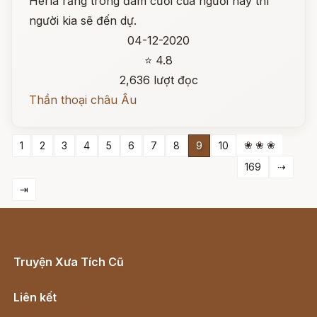
Herla rằng trong đám cưới của người này thì
người kia sẽ đến dự.
04-12-2020
⭐ 4.8
2,636 lượt đọc
Thần thoại châu Âu
❀ ❀ ❀
1
2
3
4
5
6
7
8
9
10
169
⇢
⇥
Truyện Xưa Tích Cũ
Cổ tích Việt Nam
Liên kết
Lịch vạn niên