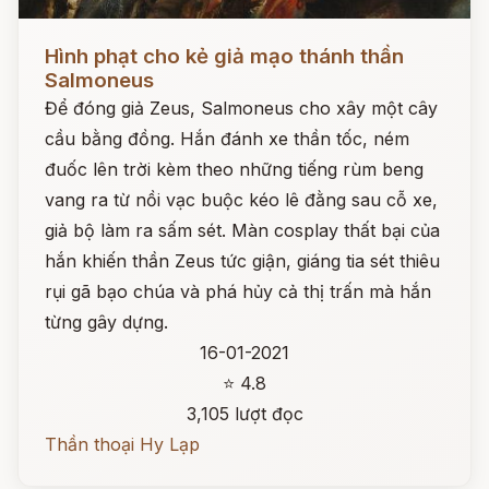
Đọc ngay
Hình phạt cho kẻ giả mạo thánh thần
Salmoneus
Để đóng giả Zeus, Salmoneus cho xây một cây
cầu bằng đồng. Hắn đánh xe thần tốc, ném
đuốc lên trời kèm theo những tiếng rùm beng
vang ra từ nồi vạc buộc kéo lê đằng sau cỗ xe,
giả bộ làm ra sấm sét. Màn cosplay thất bại của
hắn khiến thần Zeus tức giận, giáng tia sét thiêu
rụi gã bạo chúa và phá hủy cả thị trấn mà hắn
từng gây dựng.
16-01-2021
⭐ 4.8
3,105 lượt đọc
Thần thoại Hy Lạp