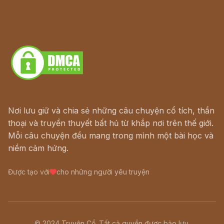
Hà Nội cũ - Món ngon Hà Nội
Truyện kiếm hiệp - Ngôn tình
Download - Tải Miễn Phí
Nơi lưu giữ và chia sẻ những câu chuyện cổ tích, thần
thoại và truyền thuyết bất hủ từ khắp nơi trên thế giới.
Mỗi câu chuyện đều mang trong mình một bài học và
niềm cảm hứng.
Được tạo với
cho những người yêu truyện
© 2024 Truyện Cổ. Tất cả quyền được bảo lưu.