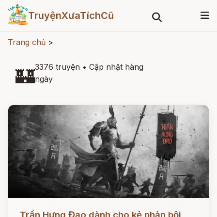
TruyệnXưaTíchCũ
Trang chủ
>
3376 truyện
•
Cập nhật hàng
🏰
ngày
Đọc ngay
Trần Hưng Đạo dành cho kẻ phản bội