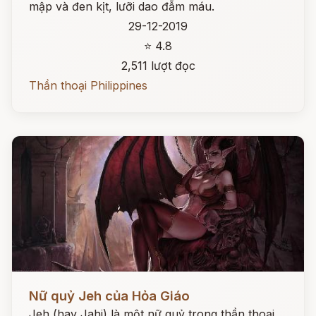
mập và đen kịt, lưỡi dao đẫm máu.
29-12-2019
⭐ 4.8
2,511 lượt đọc
Thần thoại Philippines
Đọc ngay
Nữ quỷ Jeh của Hỏa Giáo
Jeh (hay Jahi) là một nữ quỷ trong thần thoại