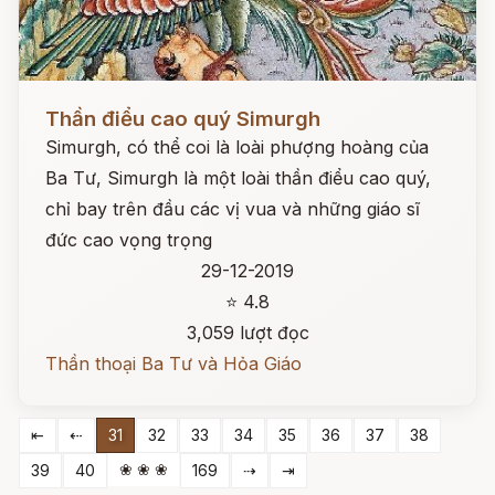
Đọc ngay
Thần điểu cao quý Simurgh
Simurgh, có thể coi là loài phượng hoàng của
Ba Tư, Simurgh là một loài thần điểu cao quý,
chỉ bay trên đầu các vị vua và những giáo sĩ
đức cao vọng trọng
29-12-2019
⭐ 4.8
3,059 lượt đọc
Thần thoại Ba Tư và Hỏa Giáo
⇤
⇠
31
32
33
34
35
36
37
38
❀ ❀ ❀
39
40
169
⇢
⇥