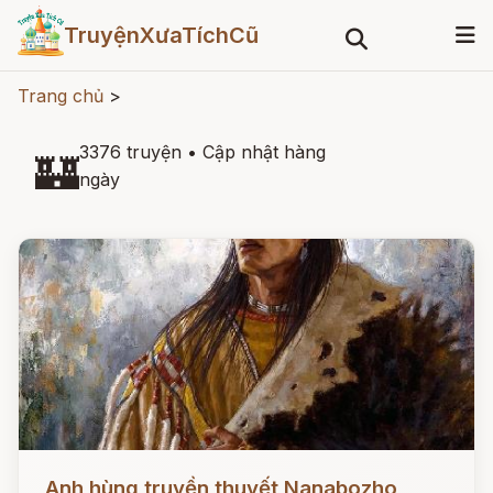
TruyệnXưaTíchCũ
Trang chủ
>
3376 truyện
•
Cập nhật hàng
🏰
ngày
Đọc ngay
Anh hùng truyền thuyết Nanabozho