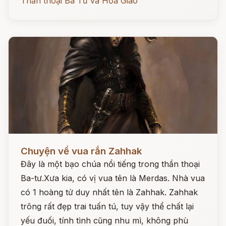
Thần thoại Ba Tư và Hỏa Giáo
Đọc ngay
Chuyện về vua rắn Zahhak
Đây là một bạo chúa nổi tiếng trong thần thoại
Ba-tư.Xưa kia, có vị vua tên là Merdas. Nhà vua
có 1 hoàng tử duy nhất tên là Zahhak. Zahhak
trông rất đẹp trai tuấn tú, tuy vậy thể chất lại
yếu đuối, tính tình cũng nhu mì, không phù