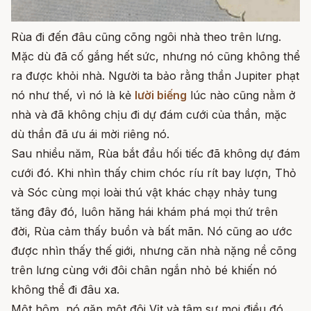
Rùa đi đến đâu cũng cõng ngôi nhà theo trên lưng.
Mặc dù đã cố gắng hết sức, nhưng nó cũng không thể
ra được khỏi nhà. Người ta bảo rằng thần Jupiter phạt
nó như thế, vì nó là kẻ
lười biếng
lúc nào cũng nằm ở
nhà và đã không chịu đi dự đám cưới của thần, mặc
dù thần đã ưu ái mời riêng nó.
Sau nhiều năm, Rùa bắt đầu hối tiếc đã không dự đám
cưới đó. Khi nhìn thấy chim chóc ríu rít bay lượn, Thỏ
và Sóc cùng mọi loài thú vật khác chạy nhảy tung
tăng đây đó, luôn hăng hái khám phá mọi thứ trên
đời, Rùa cảm thấy buồn và bất mãn. Nó cũng ao ước
được nhìn thấy thế giới, nhưng căn nhà nặng nề cõng
trên lưng cùng với đôi chân ngắn nhỏ bé khiến nó
không thể đi đâu xa.
Một hôm, nó gặp một đôi Vịt và tâm sự mọi điều đó