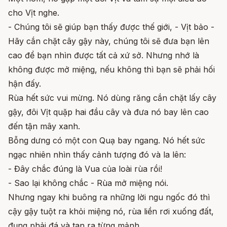
cho Vịt nghe.
- Chúng tôi sẽ giúp bạn thấy được thế giới, - Vịt bảo -
Hãy cắn chặt cây gậy này, chúng tôi sẽ đưa bạn lên
cao để bạn nhìn được tất cả xứ sở. Nhưng nhớ là
không được mở miệng, nếu không thì bạn sẽ phải hối
hận đấy.
Rùa hết sức vui mừng. Nó dùng răng cắn chặt lấy cây
gậy, đôi Vịt quặp hai đầu cây và đưa nó bay lên cao
đến tận mây xanh.
Bỗng dưng có một con Quạ bay ngang. Nó hết sức
ngạc nhiên nhìn thấy cảnh tượng đó và la lên:
- Đây chắc đúng là Vua của loài rùa rồi!
- Sao lại không chắc - Rùa mở miệng nói.
Nhưng ngay khi buông ra những lời ngu ngốc đó thì
cậy gậy tuột ra khỏi miệng nó, rùa liền rơi xuống đất,
đụng phải đá và tan ra từng mảnh.