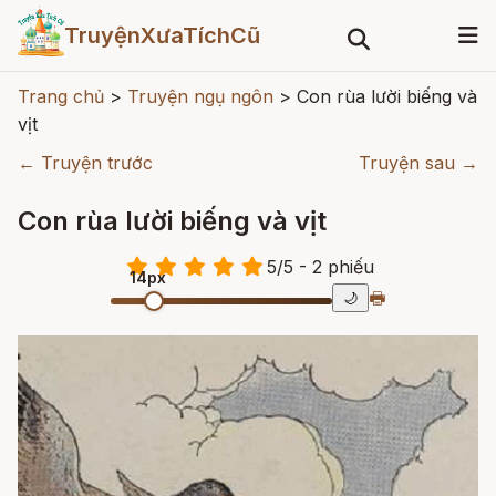
TruyệnXưaTíchCũ
Trang chủ
>
Truyện ngụ ngôn
>
Con rùa lười biếng và
vịt
← Truyện trước
Truyện sau →
Con rùa lười biếng và vịt
5
/
5
- 2
phiếu
14px
🖶
🌙