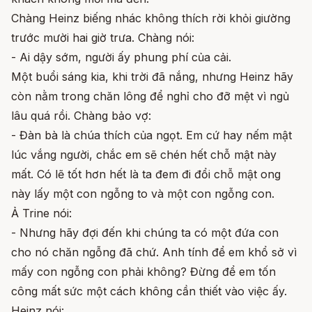
Chàng Heinz biếng nhác không thích rời khỏi giường
trước mười hai giờ trưa. Chàng nói:
- Ai dậy sớm, người ấy phung phí của cải.
Một buổi sáng kia, khi trời đã nắng, nhưng Heinz hãy
còn nằm trong chăn lông để nghỉ cho đỡ mệt vì ngủ
lâu quá rồi. Chàng bảo vợ:
- Đàn bà là chúa thích của ngọt. Em cứ hay nếm mật
lúc vắng người, chắc em sẽ chén hết chỗ mật này
mất. Có lẽ tốt hơn hết là ta đem đi đổi chỗ mật ong
này lấy một con ngỗng to và một con ngỗng con.
Ả Trine nói:
- Nhưng hãy đợi đến khi chúng ta có một đứa con
cho nó chăn ngỗng đã chứ. Anh tính để em khổ sở vì
mấy con ngỗng con phải không? Đừng để em tốn
công mất sức một cách không cần thiết vào việc ấy.
Heinz nói: