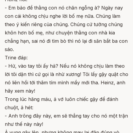
- Em bảo để thằng con nó chăn ngỗng à? Ngày nay
con cái không chịu nghe lời bố mẹ nữa. Chúng làm
theo ý kiến riêng của chúng. Chúng cứ tưởng chúng
khôn hơn bố mẹ, như chuyện thằng con nhà kia
chẳng hạn, sai nó đi tìm bò thì nó lại đi săn bắt ba con
sáo.
Trine đáp:
- Hừ, vào tay tôi ấy hả? Nếu nó không chịu làm theo
lời tôi dặn thì cứ gọi là nhừ xương! Tôi lấy gậy quật cho
nó liên hồi tới thâm tím mình mẩy mới tha. Heinz, anh
hãy xem này!
Trong lúc hăng máu, ả vớ luôn chiếc gậy để đánh
chuột, ả hét:
- Anh trông đây này, em sẽ thẳng tay cho nó một trận
như thế này này!
Ả vung gậy lên, nhưng không may lại đập đúng vò