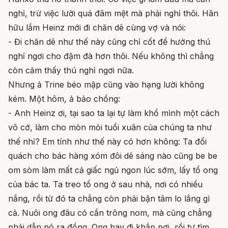
nghỉ, trừ việc lười quá đâm mệt mà phải nghỉ thôi. Hãn
hữu lắm Heinz mới đi chăn dê cùng vợ và nói:
- Đi chăn dê như thế này cũng chỉ cốt để hưởng thú
nghỉ ngơi cho đậm đà hơn thôi. Nếu không thì chẳng
còn cảm thấy thú nghỉ ngơi nữa.
Nhưng ả Trine béo mập cũng vào hạng lười không
kém. Một hôm, ả bảo chồng:
- Anh Heinz ơi, tại sao ta lại tự làm khổ mình một cách
vô cớ, làm cho mòn mỏi tuổi xuân của chúng ta như
thế nhỉ? Em tính như thế này có hơn không: Ta đổi
quách cho bác hàng xóm đôi dê sáng nào cũng be be
om sòm làm mất cả giấc ngủ ngon lúc sớm, lấy tổ ong
của bác ta. Ta treo tổ ong ở sau nhà, nơi có nhiều
nắng, rồi từ đó ta chẳng còn phải bận tâm lo lắng gì
cả. Nuôi ong đâu có cần trông nom, mà cũng chẳng
phải dẫn nó ra đồng. Ong bay đi khắp nơi, rồi tự tìm