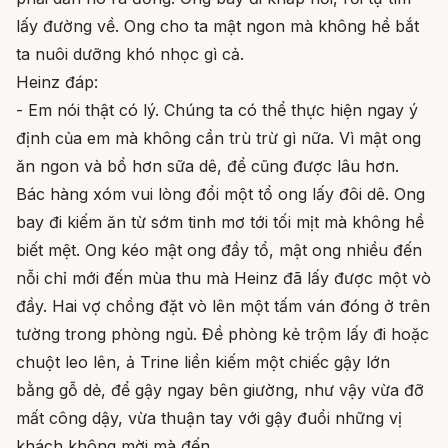
lấy đường về. Ong cho ta mật ngon mà không hề bắt
ta nuôi dưỡng khó nhọc gì cả.
Heinz đáp:
- Em nói thật có lý. Chúng ta có thể thực hiện ngay ý
định của em mà không cần trù trừ gì nữa. Vì mật ong
ăn ngon và bổ hơn sữa dê, để cũng được lâu hơn.
Bác hàng xóm vui lòng đổi một tổ ong lấy đôi dê. Ong
bay đi kiếm ăn từ sớm tinh mơ tới tối mịt mà không hề
biết mệt. Ong kéo mật ong đầy tổ, mật ong nhiều đến
nỗi chỉ mới đến mùa thu mà Heinz đã lấy được một vò
đầy. Hai vợ chồng đặt vò lên một tấm ván đóng ở trên
tường trong phòng ngủ. Đề phòng kẻ trộm lấy đi hoặc
chuột leo lên, ả Trine liền kiếm một chiếc gậy lớn
bằng gỗ dẻ, để gậy ngay bên giường, như vậy vừa đỡ
mất công dậy, vừa thuận tay với gậy đuổi những vị
khách không mời mà đến.