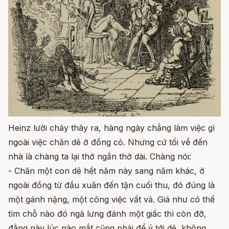
Heinz lười chảy thây ra, hàng ngày chẳng làm việc gì
ngoài việc chăn dê ở đồng cỏ. Nhưng cứ tối về đến
nhà là chàng ta lại thở ngắn thở dài. Chàng nói:
- Chăn một con dê hết năm này sang năm khác, ở
ngoài đồng từ đầu xuân đến tận cuối thu, đó đúng là
một gánh nặng, một công việc vất vả. Giá như có thể
tìm chỗ nào đó ngả lưng đánh một giấc thì còn đỡ,
đằng này lúc nào mắt cũng phải để ý tới dê, không