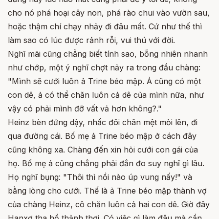
cho nó phá hoại cây non, phá rào chui vào vườn sau,
hoặc thậm chí chạy nhảy đi đâu mất. Cứ như thế thì
làm sao có lúc được rảnh rỗi, vui thú với đời.
Nghĩ mãi cũng chẳng biết tính sao, bỗng nhiên nhanh
như chớp, một ý nghĩ chợt nảy ra trong đầu chàng:
"Mình sẽ cưới luôn ả Trine béo mập. Ả cũng có một
con dê, ả có thể chăn luôn cả dê của mình nữa, như
vậy có phải mình đỡ vất vả hơn không?."
Heinz bèn đứng dậy, nhấc đôi chân mệt mỏi lên, đi
qua đường cái. Bố mẹ ả Trine béo mập ở cách đây
cũng không xa. Chàng đến xin hỏi cưới con gái của
họ. Bố mẹ ả cũng chẳng phải đắn đo suy nghĩ gì lâu.
Họ nghĩ bụng: "Thôi thì nồi nào úp vung nấy!" và
bằng lòng cho cưới. Thế là ả Trine béo mập thành vợ
của chàng Heinz, cô chăn luôn cả hai con dê. Giờ đây
Hanxơ tha hồ thảnh thơi. Có việc gì làm đâu mà cần