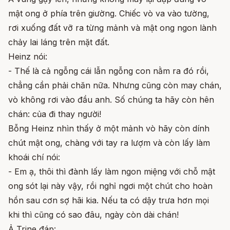
mật ong ở phía trên giường. Chiếc vò va vào tường,
rơi xuống đất vỡ ra từng mảnh và mật ong ngon lành
chảy lai láng trên mặt đất.
Heinz nói:
- Thế là cả ngỗng cái lẫn ngỗng con nằm ra đó rồi,
chẳng cần phải chăn nữa. Nhưng cũng còn may chán,
vò không rơi vào đầu anh. Số chúng ta hãy còn hên
chán: của đi thay người!
Bỗng Heinz nhìn thấy ở một mảnh vò hãy còn dính
chút mật ong, chàng với tay ra lượm và còn lấy làm
khoái chí nói:
- Em ạ, thôi thì đành lấy làm ngon miệng với chỗ mật
ong sót lại này vậy, rồi nghỉ ngơi một chút cho hoàn
hồn sau cơn sợ hãi kia. Nếu ta có dậy trưa hơn mọi
khi thì cũng có sao đâu, ngày còn dài chán!
Ả Trine đáp: