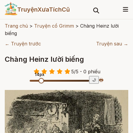
TruyệnXưaTíchCũ
Trang chủ
>
Truyện cổ Grimm
>
Chàng Heinz lười
biếng
← Truyện trước
Truyện sau →
Chàng Heinz lười biếng
5
/
5
- 0
phiếu
14px
🖶
🌙