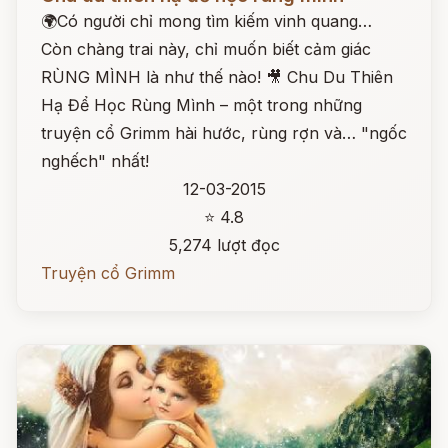
🌍Có người chỉ mong tìm kiếm vinh quang…
Còn chàng trai này, chỉ muốn biết cảm giác
RÙNG MÌNH là như thế nào! 🎥 Chu Du Thiên
Hạ Để Học Rùng Mình – một trong những
truyện cổ Grimm hài hước, rùng rợn và… "ngốc
nghếch" nhất!
12-03-2015
⭐ 4.8
5,274 lượt đọc
Truyện cổ Grimm