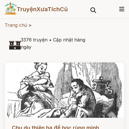
TruyệnXưaTíchCũ
Trang chủ
>
3376 truyện
•
Cập nhật hàng
🏰
ngày
Đọc ngay
Chu du thiên hạ để học rùng mình