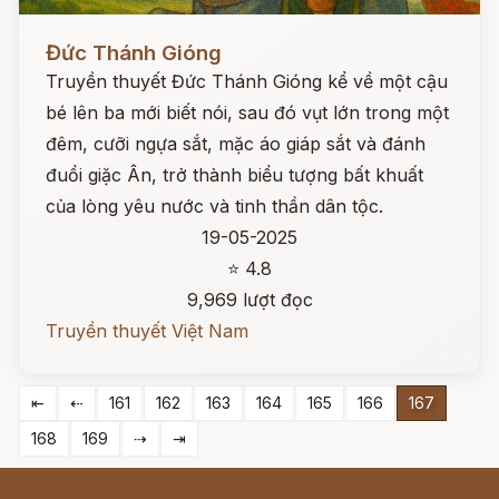
Đọc ngay
Đức Thánh Gióng
Truyền thuyết Đức Thánh Gióng kể về một cậu
bé lên ba mới biết nói, sau đó vụt lớn trong một
đêm, cưỡi ngựa sắt, mặc áo giáp sắt và đánh
đuổi giặc Ân, trở thành biểu tượng bất khuất
của lòng yêu nước và tinh thần dân tộc.
19-05-2025
⭐ 4.8
9,969 lượt đọc
Truyền thuyết Việt Nam
⇤
⇠
161
162
163
164
165
166
167
168
169
⇢
⇥