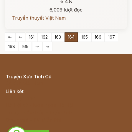
⭐ 4.8
6,009 lượt đọc
Truyền thuyết Việt Nam
⇤
⇠
161
162
163
164
165
166
167
168
169
⇢
⇥
Truyện Xưa Tích Cũ
Cổ tích Việt Nam
Liên kết
Lịch vạn niên
Hà Nội cũ - Món ngon Hà Nội
Truyện kiếm hiệp - Ngôn tình
Download - Tải Miễn Phí