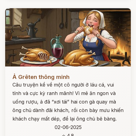
Đọc ngay
Ả Grêten thông minh
Câu truyện kể về một cô người ở láu cá, vui
tính và cực kỳ ranh mãnh! Vì mê ăn ngon và
uống rượu, ả đã “xơi tái” hai con gà quay mà
ông chủ dành đãi khách, rồi còn bày mưu khiến
khách chạy mất dép, để lại ông chủ bẽ bàng.
02-06-2025
⭐ 4.8