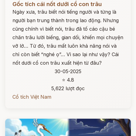
Gốc tích cái nốt dưới cổ con trâu
Ngày xưa, trâu biết nói tiếng người và từng là
người bạn trung thành trong lao động. Nhưng
cũng chính vì biết nói, trâu đã tố cáo cậu bé
chăn trâu lười biếng, gian dối, khiến mọi chuyện
vỡ lở… Từ đó, trâu mất luôn khả năng nói và
chỉ còn biết “nghé ọ”… Vì sao lại như vậy? Cái
nốt dưới cổ con trâu xuất hiện từ đâu?
30-05-2025
⭐ 4.8
5,622 lượt đọc
Cổ tích Việt Nam