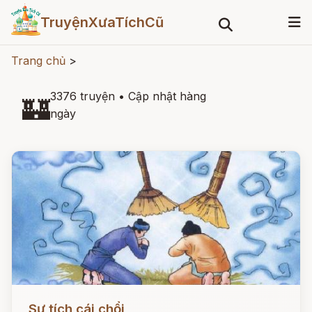
TruyệnXưaTíchCũ
Trang chủ
>
3376 truyện
•
Cập nhật hàng
🏰
ngày
Đọc ngay
Sự tích cái chổi