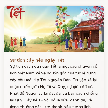
Đọc ngay
Sự tích cây nêu ngày Tết
Sự tích cây nêu ngày Tết là một câu chuyện cổ
tích Việt Nam kể về nguồn gốc của tục lệ dựng
cây nêu mỗi dịp Tết Nguyên Đán. Truyện kể lại
cuộc chiến giữa Người và Quỷ, sự giúp đỡ của
Phật để Người lấy lại đất đai và bày cách chống
lại Quỷ. Cây nêu – với bó lá dứa, cành đa, và
tiếng chuông đất – trở thành biểu tượng linh