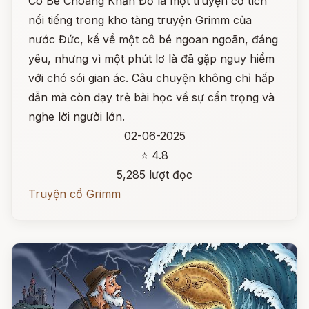
Cô Bé Choàng Khăn Đỏ là một truyện cổ tích
nổi tiếng trong kho tàng truyện Grimm của
nước Đức, kể về một cô bé ngoan ngoãn, đáng
yêu, nhưng vì một phút lơ là đã gặp nguy hiểm
với chó sói gian ác. Câu chuyện không chỉ hấp
dẫn mà còn dạy trẻ bài học về sự cẩn trọng và
nghe lời người lớn.
02-06-2025
⭐ 4.8
5,285 lượt đọc
Truyện cổ Grimm