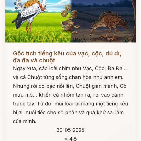
Đọc ngay
Gốc tích tiếng kêu của vạc, cộc, dủ dỉ,
đa đa và chuột
Ngày xưa, các loài chim như Vạc, Cộc, Đa Đa…
và cả Chuột từng sống chan hòa như anh em.
Nhưng rồi cờ bạc nổi lên, Chuột gian manh, Cò
mưu mô… khiến cả nhóm tan rã, rơi vào cảnh
trắng tay. Từ đó, mỗi loài lại mang một tiếng kêu
bi ai, nuối tiếc cho số phận và quá khứ sai lầm
của mình.
30-05-2025
⭐ 4.8