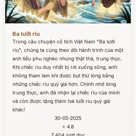
Đọc ngay
Ba lưỡi rìu
Trong câu chuyện cổ tích Việt Nam "Ba lưỡi
rìu", chúng ta cùng theo dõi hành trình của một
anh tiều phu nghèo nhưng thật thà, trung thực.
Khi chiếc rìu duy nhất bị rơi xuống sông, anh
không tham lam khi được bụt thử lòng bằng
những chiếc rìu quý giá hơn. Chính nhờ lòng
trung thực, anh đã nhận lại chiếc rìu của mình
và còn được tặng thêm hai lưỡi rìu quý giá
khác!
30-05-2025
⭐ 4.8
7,404 lượt đọc