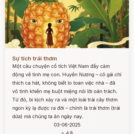
Đọc ngay
Sự tích trái thơm
Một câu chuyện cổ tích Việt Nam đầy cảm
động về tình mẹ con. Huyền Nương – cô gái chỉ
thích ca hát, không biết lo toan việc nhà – đã
vô tình khiến mẹ buột miệng nói lời oán trách.
Từ đó, bi kịch xảy ra và một loài trái cây thơm
ngon kỳ lạ được ra đời – chính là trái thơm (trái
dứa) mà chúng ta ăn ngày nay.
03-06-2025
⭐ 4.8