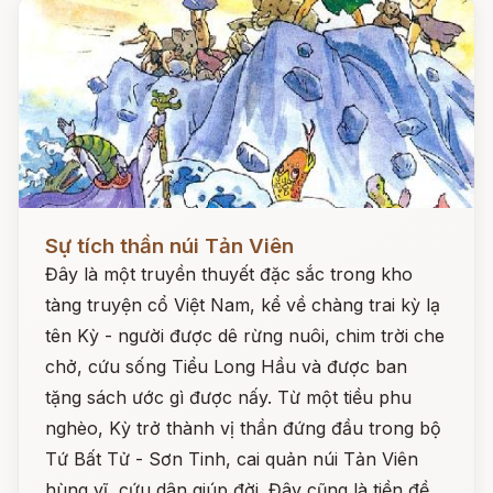
Đọc ngay
Sự tích thần núi Tản Viên
Đây là một truyền thuyết đặc sắc trong kho
tàng truyện cổ Việt Nam, kể về chàng trai kỳ lạ
tên Kỳ - người được dê rừng nuôi, chim trời che
chở, cứu sống Tiểu Long Hầu và được ban
tặng sách ước gì được nấy. Từ một tiều phu
nghèo, Kỳ trở thành vị thần đứng đầu trong bộ
Tứ Bất Tử - Sơn Tinh, cai quản núi Tản Viên
hùng vĩ, cứu dân giúp đời. Đây cũng là tiền đề