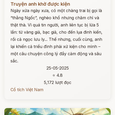
Đọc ngay
Truyện anh khờ được kiện
Ngày xửa ngày xưa, có một chàng trai bị gọi là
“thằng Ngốc”, nghèo khổ nhưng chăm chỉ và
thật thà. Vì quá tin người, anh liên tục bị lừa 5
lần: từ vàng giả, bạc giả, cho đến lụa đinh kiến,
rồi cả ngọc lưu ly... Thế nhưng, cuối cùng, anh
lại khiến cả triều đình phải xử kiện cho mình –
một câu chuyện công lý đầy cảm động và sâu
sắc.
25-05-2025
⭐ 4.8
5,172 lượt đọc
Cổ tích Việt Nam