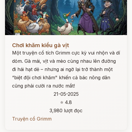
Đọc ngay
Chơi khăm kiểu gà vịt
Một truyện cổ tích Grimm cực kỳ vui nhộn và dí
dỏm. Gà mái, vịt và mèo cùng nhau lên đường
đi hái hạt dẻ – nhưng ai ngờ lại trở thành một
“biệt đội chơi khăm" khiến cả bác nông dân
cũng phải cười ra nước mắt!
21-05-2025
⭐ 4.8
3,980 lượt đọc
Truyện cổ Grimm