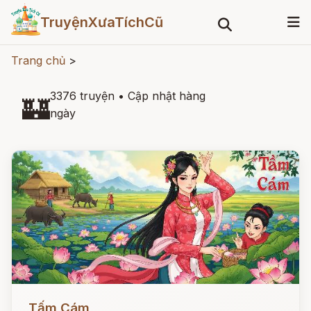
TruyệnXưaTíchCũ
Trang chủ
>
3376 truyện
•
Cập nhật hàng
🏰
ngày
Đọc ngay
Tấm Cám