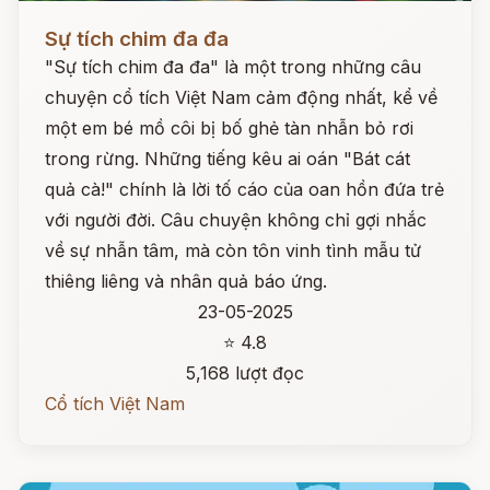
Đọc ngay
Sự tích chim đa đa
"Sự tích chim đa đa" là một trong những câu
chuyện cổ tích Việt Nam cảm động nhất, kể về
một em bé mồ côi bị bố ghẻ tàn nhẫn bỏ rơi
trong rừng. Những tiếng kêu ai oán "Bát cát
quả cà!" chính là lời tố cáo của oan hồn đứa trẻ
với người đời. Câu chuyện không chỉ gợi nhắc
về sự nhẫn tâm, mà còn tôn vinh tình mẫu tử
thiêng liêng và nhân quả báo ứng.
23-05-2025
⭐ 4.8
5,168 lượt đọc
Cổ tích Việt Nam