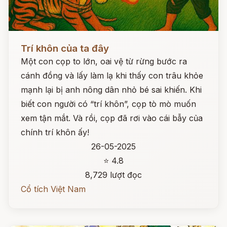
Đọc ngay
Trí khôn của ta đây
Một con cọp to lớn, oai vệ từ rừng bước ra
cánh đồng và lấy làm lạ khi thấy con trâu khỏe
mạnh lại bị anh nông dân nhỏ bé sai khiến. Khi
biết con người có “trí khôn”, cọp tò mò muốn
xem tận mắt. Và rồi, cọp đã rơi vào cái bẫy của
chính trí khôn ấy!
26-05-2025
⭐ 4.8
8,729 lượt đọc
Cổ tích Việt Nam