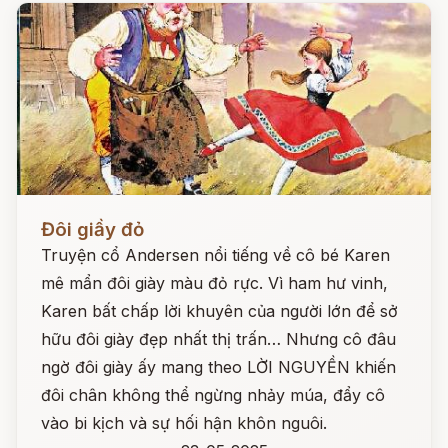
Đọc ngay
Đôi giầy đỏ
Truyện cổ Andersen nổi tiếng về cô bé Karen
mê mẩn đôi giày màu đỏ rực. Vì ham hư vinh,
Karen bất chấp lời khuyên của người lớn để sở
hữu đôi giày đẹp nhất thị trấn… Nhưng cô đâu
ngờ đôi giày ấy mang theo LỜI NGUYỀN khiến
đôi chân không thể ngừng nhảy múa, đẩy cô
vào bi kịch và sự hối hận khôn nguôi.