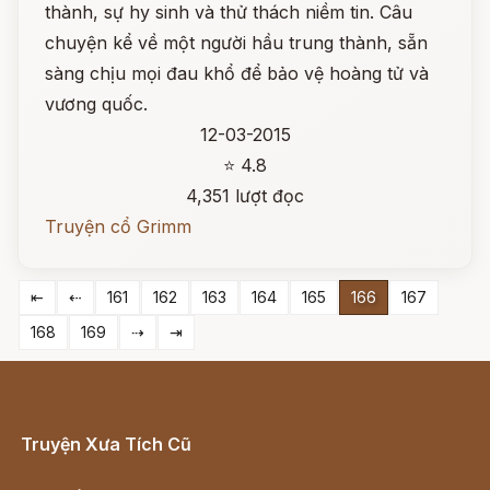
thành, sự hy sinh và thử thách niềm tin. Câu
chuyện kể về một người hầu trung thành, sẵn
sàng chịu mọi đau khổ để bảo vệ hoàng tử và
vương quốc.
12-03-2015
⭐ 4.8
4,351 lượt đọc
Truyện cổ Grimm
⇤
⇠
161
162
163
164
165
166
167
168
169
⇢
⇥
Truyện Xưa Tích Cũ
Cổ tích Việt Nam