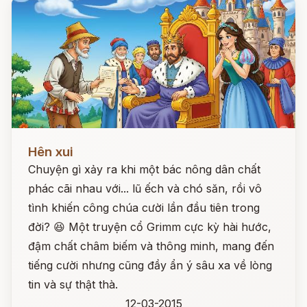
Đọc ngay
Hên xui
Chuyện gì xảy ra khi một bác nông dân chất
phác cãi nhau với... lũ ếch và chó săn, rồi vô
tình khiến công chúa cười lần đầu tiên trong
đời? 😆 Một truyện cổ Grimm cực kỳ hài hước,
đậm chất châm biếm và thông minh, mang đến
tiếng cười nhưng cũng đầy ẩn ý sâu xa về lòng
tin và sự thật thà.
12-03-2015