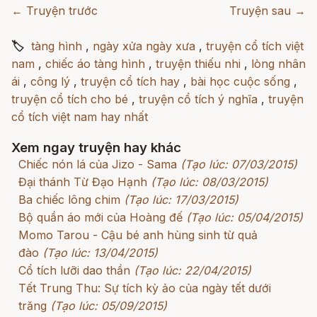
← Truyện trước
Truyện sau →
🏷
tàng hình
,
ngày xửa ngày xưa
,
truyện cổ tích việt
nam
,
chiếc áo tàng hình
,
truyện thiếu nhi
,
lòng nhân
ái
,
công lý
,
truyện cổ tích hay
,
bài học cuộc sống
,
truyện cổ tích cho bé
,
truyện cổ tích ý nghĩa
,
truyện
cổ tích việt nam hay nhất
Xem ngay truyện hay khác
Chiếc nón lá của Jizo - Sama
(Tạo lúc: 07/03/2015)
Đại thánh Từ Đạo Hạnh
(Tạo lúc: 08/03/2015)
Ba chiếc lông chim
(Tạo lúc: 17/03/2015)
Bộ quần áo mới của Hoàng đế
(Tạo lúc: 05/04/2015)
Momo Tarou - Cậu bé anh hùng sinh từ quả
đào
(Tạo lúc: 13/04/2015)
Cổ tích lưỡi dao thần
(Tạo lúc: 22/04/2015)
Tết Trung Thu: Sự tích kỳ ảo của ngày tết dưới
trăng
(Tạo lúc: 05/09/2015)