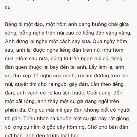
cụ.
Bẵng đi một dạo, một hôm anh đang buông chài giữa
sông, bỗng nghe trên núi cao có tiếng đàn văng vẳng.
Anh dừng lại nghe một cách say sưa. Qua ngày hôm
sau, anh lại được nghe tiếng đàn trên núi như hôm
qua. Hôm sau nữa, cũng từ trên ngọn núi cũ, tiếng
đàn quen thuộc lại bay đến tai anh. Lấy làm lạ, anh
vội thu xếp đồ nghề của mình, rồi tìm đường trèo lên
núi, quyết tìm cho ra người gảy đàn. Lần theo tiếng
đàn, anh vạch cỏ rẽ lau tiến bước. Cuối cùng, đến
một bãi rộng, anh thấy một cụ già đang ngồi trên
phiến đá. Ông cụ mải mê gảy đàn không biết có người
tới gần. Triều nhận ra khuôn mặt cụ già này rất giống
với ông cụ nằm ở gốc cây hôm nọ. Chờ cho bản đàn
dứt hẳn, anh đến trước mặt hỏi: