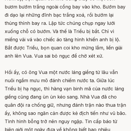
bươm bướm trắng ngoài cổng bay vào kho. Bướm bay
đi dạo lại những đĩnh bạc trắng xoá, rồi bướm lại
thủng thỉnh bay ra. Lập tức chúng chụp ngay lưới
xuống chỗ có bướm. Và thế là Triều bị bắt. Chỉ vì
miếng vải vá vào chiếc áo tàng hình khiến anh bị lộ.
Bắt được Triều, bọn quan coi kho mừng lắm, liền giải
anh lên Vua. Vua sai bỏ ngục để chờ xét xử.
Hồi ấy, có ông Vua một nước láng giềng từ lâu vẫn
nuôi ngầm mưu mô đánh chiếm nước ta. Giữa lúc
Triều bị hạ ngục, thì hàng vạn binh mã của nước láng
giềng cũng đang ùn ùn kéo sang. Nhà Vua đã cho
quân đội ra chống giữ, nhưng đánh trận nào thua trận
ấy, không sao ngăn cản được kẻ địch tiến như vũ bão.
Tình hình bỗng trở nên nguy ngập. Tin cấp báo từ
biên giới một ngày đưa về không biết bao nhiêu