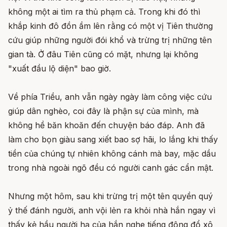
không một ai tìm ra thủ phạm cả. Trong khi đó thì
khắp kinh đô đồn ầm lên rằng có một vị Tiên thường
cứu giúp những người đói khổ và trừng trị những tên
gian tà. Ở đâu Tiên cũng có mặt, nhưng lại không
"xuất đầu lộ diện" bao giờ.
Về phía Triều, anh vẫn ngày ngày làm công việc cứu
giúp dân nghèo, coi đây là phận sự của mình, mà
không hề băn khoăn đến chuyện báo đáp. Anh đã
làm cho bọn giàu sang xiết bao sợ hãi, lo lắng khi thấy
tiền của chúng tự nhiên không cánh mà bay, mặc dầu
trong nhà ngoài ngõ đều có người canh gác cẩn mật.
Nhưng một hôm, sau khi trừng trị một tên quyền quý
ỷ thế đánh người, anh vội lẻn ra khỏi nhà hắn ngay vì
thấy kẻ hầu người hạ của hắn nghe tiếng động đổ xô