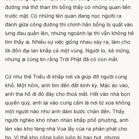
đường mà thở than thì bỗng thấy có những quan tiền
trước mặt. Có những tên quan đang nọc người ra
đánh giữa công đường thì chính hắn bỗng bị quất vào
lưng đau quằn lên, nhưng ngoảnh lại thì vẫn không hề
tìm thấy ai. Nhiều sự việc giống nhau xảy ra, làm cho
lời đồn đại lan khắp cả một vùng. Người lo, kẻ mừng,
nhưng ai cũng tin rằng Trời Phật đã có con mắt.
Cứ như thế Triều đi khắp nơi và giúp đỡ người cùng
khổ. Một hôm, anh tìm đến đất kinh kỳ. Mặc áo vào,
anh tha hồ đi đó đây cho thoả mắt. Hết vào nhà bọn
quyền quý, anh lại vào cung cấm là nơi từ xưa không
một người nào như anh dám bước chân đến. Thấy
người nghèo khó nhan nhản khắp phố phường, anh
lẻn vào kho tàng nhà Vua lấy của ra phân phát cho
họ. Vì thế kho công luôn luôn bị hao hụt, nhưng