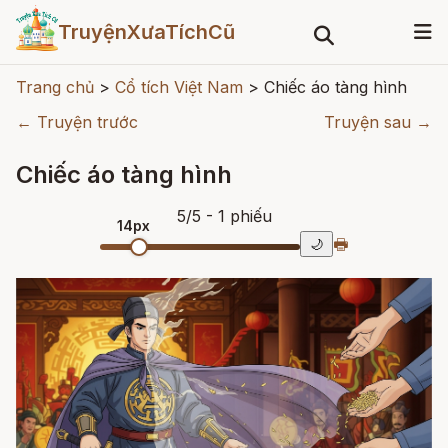
TruyệnXưaTíchCũ
Trang chủ
>
Cổ tích Việt Nam
>
Chiếc áo tàng hình
← Truyện trước
Truyện sau →
Chiếc áo tàng hình
5
/
5
- 1
phiếu
14px
🖶
🌙