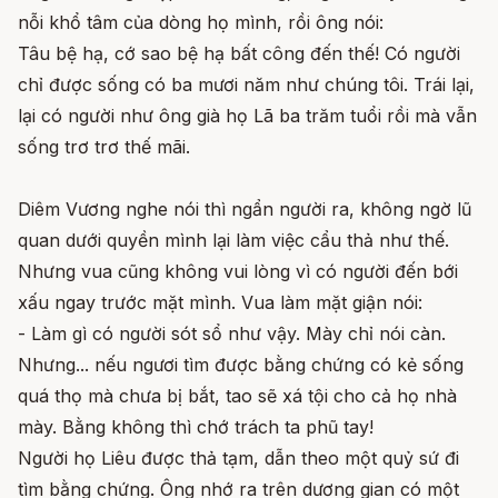
nỗi khổ tâm của dòng họ mình, rồi ông nói:
Tâu bệ hạ, cớ sao bệ hạ bất công đến thế! Có người
chỉ được sống có ba mươi năm như chúng tôi. Trái lại,
lại có người như ông già họ Lã ba trăm tuổi rồi mà vẫn
sống trơ trơ thế mãi.
Diêm Vương nghe nói thì ngẩn người ra, không ngờ lũ
quan dưới quyền mình lại làm việc cẩu thả như thế.
Nhưng vua cũng không vui lòng vì có người đến bới
xấu ngay trước mặt mình. Vua làm mặt giận nói:
- Làm gì có người sót sổ như vậy. Mày chỉ nói càn.
Nhưng... nếu ngươi tìm được bằng chứng có kẻ sống
quá thọ mà chưa bị bắt, tao sẽ xá tội cho cả họ nhà
mày. Bằng không thì chớ trách ta phũ tay!
Người họ Liêu được thả tạm, dẫn theo một quỷ sứ đi
tìm bằng chứng. Ông nhớ ra trên dương gian có một