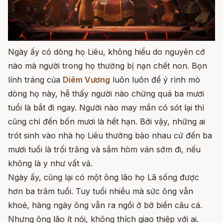
Ngày ấy có dòng họ Liêu, không hiểu do nguyên cớ
nào mà người trong họ thường bị nạn chết non. Bọn
lính tráng của
Diêm Vương
luôn luôn để ý rình mò
dòng họ này, hễ thấy người nào chừng quá ba mươi
tuổi là bắt đi ngay. Người nào may mắn có sót lại thì
cũng chỉ đến bốn mươi là hết hạn. Bởi vậy, những ai
trót sinh vào nhà họ Liêu thường bảo nhau cứ đến ba
mươi tuổi là trối trăng và sắm hòm ván sớm đi, nếu
không là y như vất vả.
Ngày ấy, cũng lại có một ông lão họ Lã sống được
hơn ba trăm tuổi. Tuy tuổi nhiều mà sức ông vẫn
khoẻ, hàng ngày ông vẫn ra ngồi ở bờ biển câu cá.
Nhưng ông lão ít nói, không thích giao thiệp với ai.