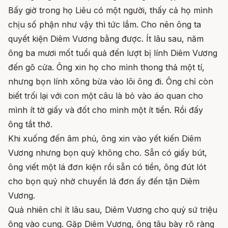
Bấy giờ trong họ Liêu có một người, thấy cả họ mình
chịu số phận như vậy thì tức lắm. Cho nên ông ta
quyết kiện Diêm Vương bằng được. Ít lâu sau, năm
ông ba mươi mốt tuổi quả đến lượt bị lính Diêm Vương
đến gõ cửa. Ông xin họ cho mình thong thả một tí,
nhưng bọn lính xông bừa vào lôi ông đi. Ông chỉ còn
biết trối lại với con một câu là bỏ vào áo quan cho
mình ít tờ giấy và đốt cho mình một ít tiền. Rồi đấy
ông tắt thở.
Khi xuống đến âm phủ, ông xin vào yết kiến Diêm
Vương nhưng bọn quỷ không cho. Sẵn có giấy bút,
ông viết một lá đơn kiện rồi sẵn có tiền, ông đút lót
cho bọn quỷ nhờ chuyển lá đơn ấy đến tận Diêm
Vương.
Quả nhiên chỉ ít lâu sau, Diêm Vương cho quỷ sứ triệu
ông vào cung. Gặp Diêm Vương, ông tâu bày rõ ràng