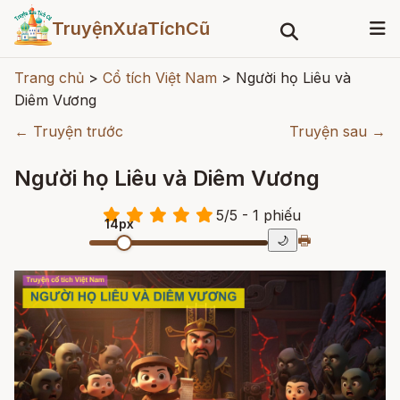
TruyệnXưaTíchCũ
Trang chủ
>
Cổ tích Việt Nam
>
Người họ Liêu và
Diêm Vương
← Truyện trước
Truyện sau →
Người họ Liêu và Diêm Vương
5
/
5
- 1
phiếu
14px
🖶
🌙