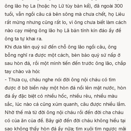
ông lão họ La (hoặc họ Lữ tùy bản kể), đã ngoài 300
tuổi, vẫn ngồi câu cá bên sông mà chưa chết, họ Liêu
rất mừng nhưng cũng rất lo, vì ông chưa biết làm cách
nào cạy miệng ông lão họ Lã bản tính kín đáo ấy để
ông ta tự khai ra.
Khi đưa tên quỷ sứ đến chỗ ông lão ngồi câu, ông
bỗng nghĩ ra được một cách, bèn bảo quỷ sứ nấp ở
sau hòn đá, rồi một mình tiến đến trước ông lão, chắp
tay chào và hỏi:
- Thưa cụ, cháu nghe nói đời ông nội cháu có tìm
được ở bờ biển này một hòn đá nổi lên mặt nước, hòn
đá ấy đặc biệt có nhiều hốc, nhiều rêu, nhiều màu
sắc, lúc nào cá cũng xúm quanh, câu được nhiều lắm.
Nhờ thế mà từ đời ông nội cháu rồi đến đời cha cháu
có của ăn của để. Bây giờ đến đời cháu không hiểu tại
sao không thấy hòn đá ấy nữa; tìm xuôi tìm ngược mãi