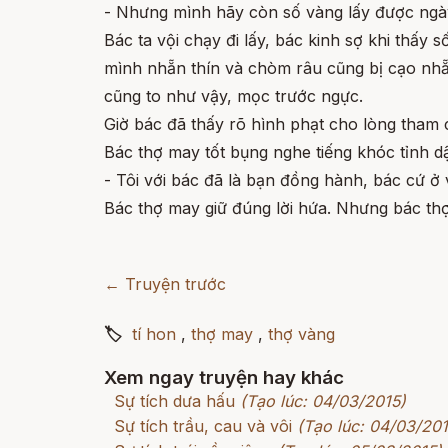
- Nhưng mình hãy còn số vàng lấy được ng
Bác ta vội chạy đi lấy, bác kinh sợ khi thấy
mình nhẵn thín và chòm râu cũng bị cạo nhẵn
cũng to như vậy, mọc trước ngực.
Giờ bác đã thấy rõ hình phạt cho lòng tham 
Bác thợ may tốt bụng nghe tiếng khóc tỉnh d
- Tôi với bác đã là bạn đồng hành, bác cứ ở v
Bác thợ may giữ đúng lời hứa. Nhưng bác thợ
← Truyện trước
🏷
tí hon
,
thợ may
,
thợ vàng
Xem ngay truyện hay khác
Sự tích dưa hấu
(Tạo lúc: 04/03/2015)
Sự tích trầu, cau và vôi
(Tạo lúc: 04/03/201