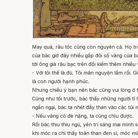
May quá, râu tóc cũng còn nguyên cả. Họ trở
của bác giờ đây nhiều gấp đôi số vàng của b
tới ông già râu bạc trên đồi kiếm thêm nhiề
- Với tôi thế là đủ. Tôi mãn nguyện lắm rồi. G
là con người hạnh phúc.
Nhưng chiều ý bạn nên bác cũng vui lòng ở th
Cũng như tối trước, bác thấy những người tí
ngần ngại, bác ta nhét đầy than vào các túi 
- Nếu vàng có đè nặng, ta cũng chịu được.
Rồi bác thiu thiu ngủ, yên trí sáng mai mình 
khi móc ra chỉ thấy toàn than đen sì, móc mã