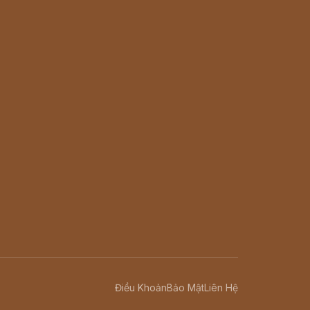
Điều Khoản
Bảo Mật
Liên Hệ