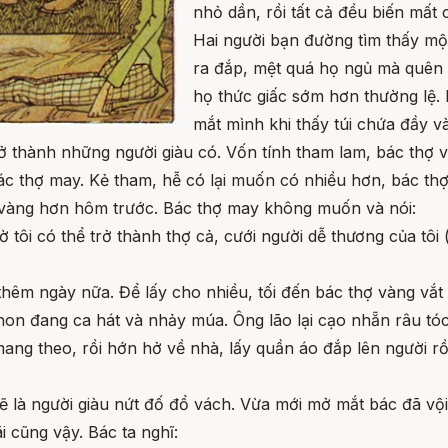
nhỏ dần, rồi tất cả đều biến mất ch
Hai người bạn đường tìm thấy mộ
ra đắp, mệt quá họ ngủ mà quên 
họ thức giấc sớm hơn thường lệ. 
mắt mình khi thấy túi chứa đầy v
 thành những người giàu có. Vốn tính tham lam, bác thợ v
ác thợ may. Kẻ tham, hễ có lại muốn có nhiều hơn, bác thợ
u vàng hơn hôm trước. Bác thợ may không muốn và nói:
iờ tôi có thể trở thành thợ cả, cưới người dễ thương của tôi
êm ngày nữa. Để lấy cho nhiều, tối đến bác thợ vàng vắt thê
 hon đang ca hát và nhảy múa. Ông lão lại cạo nhẵn râu tóc
mang theo, rồi hớn hở về nhà, lấy quần áo đắp lên người r
sẽ là người giàu nứt đố đổ vách. Vừa mới mở mắt bác đã vội 
i cũng vậy. Bác ta nghĩ: