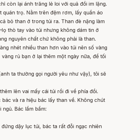
ỉ còn lại ánh trăng lẻ loi với quả đồi im lặng.
t quán trọ. Nằm trên đệm rơm, lấy quần áo
cả bỏ than ở trong túi ra. Than đè nặng làm
Họ thò tay vào túi nhưng không dám tin ở
àng nguyên chất chứ không phải là than.
àng nhét nhiều than hơn vào túi nên số vàng
 vàng rủ bạn ở lại thêm một ngày nữa, để tối
 (anh ta thường gọi người yêu như vậy), tôi sẽ
m lên vai mấy cái túi rồi đi về phía đồi.
 bác và ra hiệu bác lấy than về. Không chút
ồi ngủ. Bác lẩm bẩm:
đứng dậy lục túi, bác ta rất đỗi ngạc nhiên