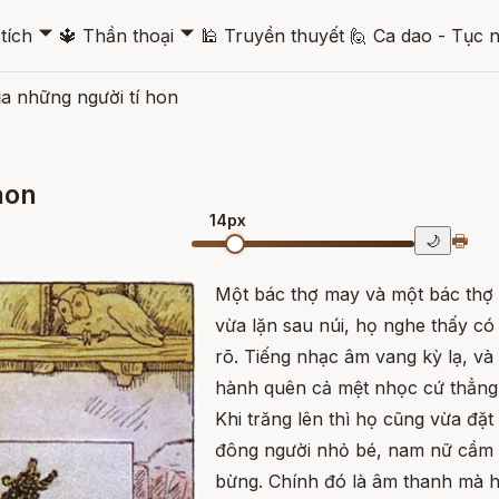
🞃
🞃
tích
🔱
Thần thoại
🕌
Truyền thuyết
🙋
Ca dao - Tục 
a những người tí hon
hon
14px
🖶
🌙
Một bác thợ may và một bác thợ v
vừa lặn sau núi, họ nghe thấy có
rõ. Tiếng nhạc âm vang kỳ lạ, và
hành quên cả mệt nhọc cứ thẳng
Khi trăng lên thì họ cũng vừa đặ
đông người nhỏ bé, nam nữ cầm t
bừng. Chính đó là âm thanh mà h