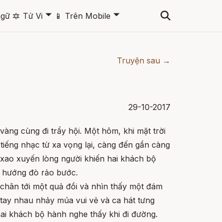
🞃
🞃
ngữ
🔯
Tử Vi
📱
Trên Mobile
Truyện sau →
29-10-2017
àng cùng đi trẩy hội. Một hôm, khi mặt trời
 tiếng nhạc từ xa vọng lại, càng đến gần càng
 xao xuyến lòng người khiến hai khách bộ
 hướng đò rảo bước.
t chân tới một quả đồi và nhìn thấy một đám
ay nhau nhảy múa vui vẻ và ca hát tưng
ai khách bộ hành nghe thấy khi đi đường.