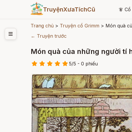
TruyệnXưaTíchCũ
🧚
Cổ 
Trang chủ
>
Truyện cổ Grimm
>
Món quà củ
← Truyện trước
Món quà của những người tí 
5
/
5
- 0
phiếu