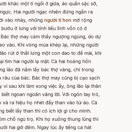
ời khác một tí ngồi ở giữa, áo quần sặc sỡ,
ngực. Hai người ngạc nhiên đứng ngẩn ra
ười vào nhảy, những
người tí hon
mở rộng
bướu ở lưng với tính liều lĩnh vốn có ở
. Bác thợ may cảm thấy ngượng ngùng, do dự
eo vào. Khi vòng múa khép lại, những người
lão rút ở thắt lưng một con dao to để mài, khi
i tìm hai người lạ mặt. Cả hai hoảng hồn
ông lão đã nắm lấy bác thợ vàng, chỉ trong
 râu của bác. Bác thợ may cũng bị cạo sạch
vì sau khi làm xong việc ấy, ông lão lại thân
iết ngoan ngoãn vâng lời. Với ngón tay trỏ,
 và ra hiệu họ nhét đầy than vào túi áo. Cả
 biết lấy than thì có ích lợi gì cho mình.
tìm chỗ ngủ trọ. Khi họ xuống thung lũng thì
ời hai giờ đêm. Ngay lúc ấy tiếng ca hát