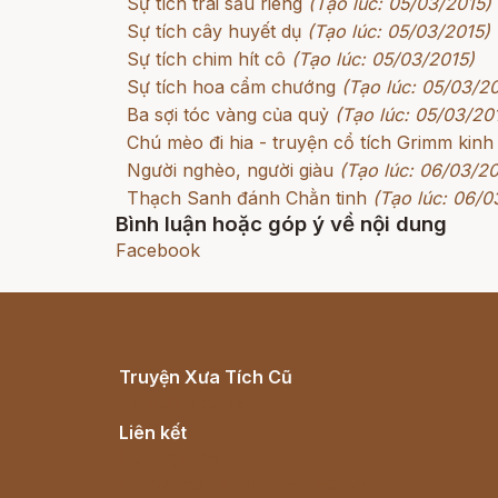
Sự tích trái sầu riêng
(Tạo lúc: 05/03/2015)
Sự tích cây huyết dụ
(Tạo lúc: 05/03/2015)
Sự tích chim hít cô
(Tạo lúc: 05/03/2015)
Sự tích hoa cẩm chướng
(Tạo lúc: 05/03/2
Ba sợi tóc vàng của quỷ
(Tạo lúc: 05/03/20
Chú mèo đi hia - truyện cổ tích Grimm kinh
Người nghèo, người giàu
(Tạo lúc: 06/03/20
Thạch Sanh đánh Chằn tinh
(Tạo lúc: 06/0
Bình luận hoặc góp ý về nội dung
Facebook
Truyện Xưa Tích Cũ
Cổ tích Việt Nam
Liên kết
Lịch vạn niên
Hà Nội cũ - Món ngon Hà Nội