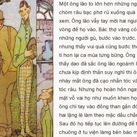
Một ông lão to lớn hơn những ngư
chòm râu bạc phơ rũ xuống quá 
xem. Ông lão vẫy tay mời hai ng
vòng để họ vào. Bác thợ vàng có 
những người gù, bước vào trước
nhưng thấy vui quá cũng bước th
tí hon lại ca múa tưng bừng. Ông 
thấy dao đã sắc ông lão ngoảnh lạ
chưa kịp định thần suy nghĩ thì 
nháy mắt ông đã cạo nhẵn tóc và
tóc râu. Nhưng họ hoàn hồn ngay 
mật vỗ vai họ như muốn khen họ b
ông chỉ tay vào đống than gần đó
hai lặng lẽ làm theo mặc dầu chẳng
Sau đó họ tiếp tục lên đường để 
chuông ở tu viện làmg bên báo mư