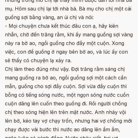
mụ. Hôm sau chị lại tới nhà bà. Bà mụ cho chị một cái
guồng sợi bằng vàng, an ủi chị và nói:
- Mọi chuyện chưa kết thúc đâu con ạ, hãy kiên
nhẫn, chờ đến trăng rằm, khi ấy mang guồng sợi vàng
này ra bờ ao, ngồi guồng cho đầy một cuộn. Xong
việc, con để guồng ở ngay bên bờ ao, và lúc ấy con
sẽ thấy có chuyện lạ xảy ra.
Chị làm theo đúng như vậy. Đợi trăng rằm sáng chị
mang guồng ra bờ ao, ngồi guồng sợi một cách cần
mẫn, guồng cho sợi đầy cuộn. Sợi vừa đầy cuộn thì
bỗng có tiếng sóng nước, một ngọn sóng nước cuồn
cuộn dâng lên cuốn theo guồng đi. Rồi người chồng
chị theo sóng hiện lên trên mặt nước. Anh nhảy vội
lên bờ, kéo tay vợ chạy trốn, nhưng hai vợ chồng mới
chạy được vài bước thì nước ao dâng lên ầm ầm,
ngập luôn cả cánh đồng. Nước chảy xiết, hai vợ