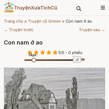
TruyệnXưaTíchCũ
Trang chủ
>
Truyện cổ Grimm
>
Con nam ở ao
← Truyện trước
Truyện sau →
Con nam ở ao
5
/
5
- 0
phiếu
14px
🖶
🌙