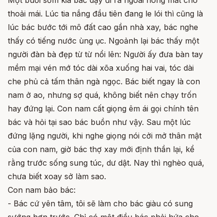
thoải mái. Lúc tia nắng đầu tiên đang le lói thì cũng là
lúc bác bước tới mô đất cao gần nhà xay, bác nghe
thấy có tiếng nước ùng ục. Ngoảnh lại bác thấy một
người đàn bà đẹp từ từ nổi lên: Người ấy đưa bàn tay
mềm mại vén mớ tóc dài xõa xuống hai vai, tóc dài
che phủ cả tấm thân ngà ngọc. Bác biết ngay là con
nam ở ao, nhưng sợ quá, không biết nên chạy trốn
hay đứng lại. Con nam cất giọng êm ái gọi chính tên
bác và hỏi tại sao bác buồn như vậy. Sau một lúc
đứng lặng người, khi nghe giọng nói cởi mở thân mật
của con nam, giờ bác thợ xay mới định thần lại, kể
rằng trước sống sung túc, dư dật. Nay thì nghèo quá,
chưa biết xoay sở làm sao.
Con nam bảo bác:
- Bác cứ yên tâm, tôi sẽ làm cho bác giàu có sung
sướng hơn trước. Chỉ có một điều bác phải hứa cho