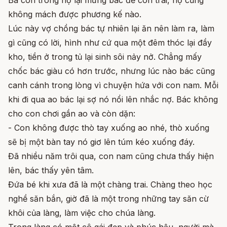
không mách được phương kế nào.
Lúc này vợ chồng bác tự nhiên lại ăn nên làm ra, làm
gì cũng có lời, hình như cứ qua một đêm thóc lại đầy
kho, tiền ở trong tủ lại sinh sôi nảy nở. Chẳng mấy
chốc bác giàu có hơn trước, nhưng lúc nào bác cũng
canh cánh trong lòng vì chuyện hứa với con nam. Mỗi
khi đi qua ao bác lại sợ nó nổi lên nhắc nợ. Bác không
cho con chơi gần ao và còn dặn:
- Con không được thò tay xuống ao nhé, thò xuống
sẽ bị một bàn tay nó giơ lên túm kéo xuống đáy.
Đã nhiều năm trôi qua, con nam cũng chưa thấy hiện
lên, bác thấy yên tâm.
Đứa bé khi xưa đã là một chàng trai. Chàng theo học
nghề săn bắn, giờ đã là một trong những tay săn cừ
khôi của làng, làm việc cho chúa làng.
Trong làng có một cô gái đẹp và phúc hậu, người mà