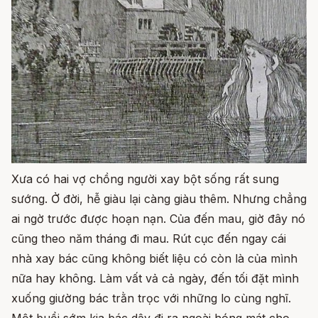
Xưa có hai vợ chồng người xay bột sống rất sung
sướng. Ở đời, hễ giàu lại càng giàu thêm. Nhưng chẳng
ai ngờ trước được hoạn nạn. Của đến mau, giờ đây nó
cũng theo năm tháng đi mau. Rút cục đến ngay cái
nhà xay bác cũng không biết liệu có còn là của mình
nữa hay không. Làm vất vả cả ngày, đến tối đặt mình
xuống giường bác trằn trọc với những lo cùng nghĩ.
Một buổi sớm kia bác dậy đi ra ngoài hóng mát cho