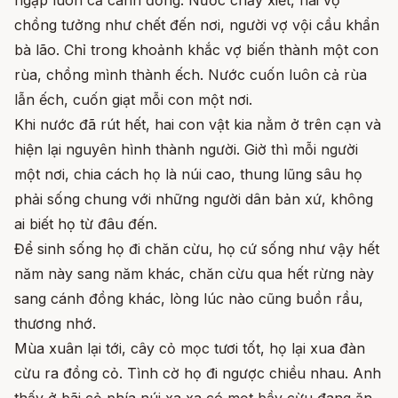
chồng tưởng như chết đến nơi, người vợ vội cầu khẩn
bà lão. Chỉ trong khoảnh khắc vợ biến thành một con
rùa, chồng mình thành ếch. Nước cuốn luôn cả rùa
lẫn ếch, cuốn giạt mỗi con một nơi.
Khi nước đã rút hết, hai con vật kia nằm ở trên cạn và
hiện lại nguyên hình thành người. Giờ thì mỗi người
một nơi, chia cách họ là núi cao, thung lũng sâu họ
phải sống chung với những người dân bản xứ, không
ai biết họ từ đâu đến.
Để sinh sống họ đi chăn cừu, họ cứ sống như vậy hết
năm này sang năm khác, chăn cừu qua hết rừng này
sang cánh đồng khác, lòng lúc nào cũng buồn rầu,
thương nhớ.
Mùa xuân lại tới, cây cỏ mọc tươi tốt, họ lại xua đàn
cừu ra đồng cỏ. Tình cờ họ đi ngược chiều nhau. Anh
thấy ở bãi cỏ phía núi xa xa có mọt bầy cừu đang ăn,