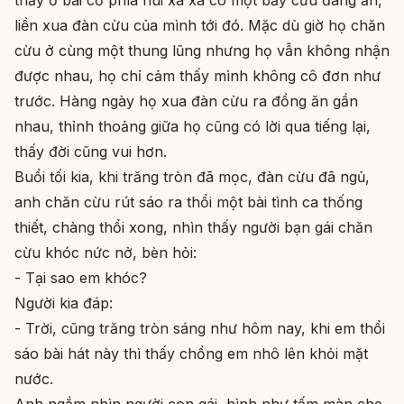
liền xua đàn cừu của mình tới đó. Mặc dù giờ họ chăn
cừu ở cùng một thung lũng nhưng họ vẫn không nhận
được nhau, họ chỉ cảm thấy mình không cô đơn như
trước. Hàng ngày họ xua đàn cừu ra đồng ăn gần
nhau, thỉnh thoảng giữa họ cũng có lời qua tiếng lại,
thấy đời cũng vui hơn.
Buổi tối kia, khi trăng tròn đã mọc, đàn cừu đã ngủ,
anh chăn cừu rút sáo ra thổi một bài tình ca thống
thiết, chàng thổi xong, nhìn thấy người bạn gái chăn
cừu khóc nức nở, bèn hỏi:
- Tại sao em khóc?
Người kia đáp:
- Trời, cũng trăng tròn sáng như hôm nay, khi em thổi
sáo bài hát này thì thấy chồng em nhô lên khỏi mặt
nước.
Anh ngắm nhìn người con gái, hình như tấm màn che