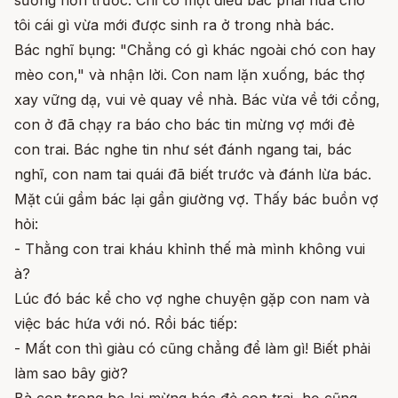
tôi cái gì vừa mới được sinh ra ở trong nhà bác.
Bác nghĩ bụng: "Chẳng có gì khác ngoài chó con hay
mèo con," và nhận lời. Con nam lặn xuống, bác thợ
xay vững dạ, vui vẻ quay về nhà. Bác vừa về tới cổng,
con ở đã chạy ra báo cho bác tin mừng vợ mới đẻ
con trai. Bác nghe tin như sét đánh ngang tai, bác
nghĩ, con nam tai quái đã biết trước và đánh lừa bác.
Mặt cúi gầm bác lại gần giường vợ. Thấy bác buồn vợ
hỏi:
- Thằng con trai kháu khỉnh thế mà mình không vui
à?
Lúc đó bác kể cho vợ nghe chuyện gặp con nam và
việc bác hứa với nó. Rồi bác tiếp:
- Mất con thì giàu có cũng chẳng để làm gì! Biết phải
làm sao bây giờ?
Bà con trong họ lại mừng bác đẻ con trai, họ cũng