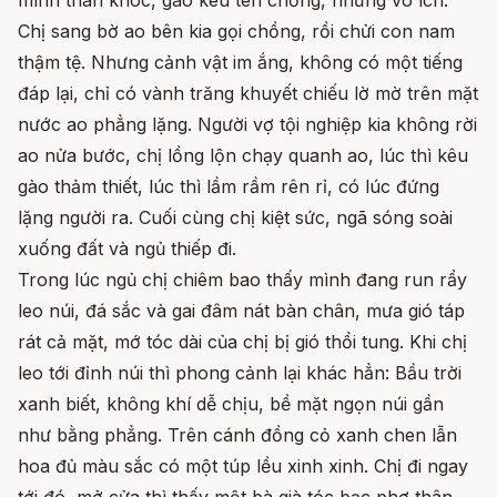
Chị sang bờ ao bên kia gọi chồng, rồi chửi con nam
thậm tệ. Nhưng cảnh vật im ắng, không có một tiếng
đáp lại, chỉ có vành trăng khuyết chiếu lờ mờ trên mặt
nước ao phẳng lặng. Người vợ tội nghiệp kia không rời
ao nửa bước, chị lồng lộn chạy quanh ao, lúc thì kêu
gào thảm thiết, lúc thì lầm rầm rên rỉ, có lúc đứng
lặng người ra. Cuối cùng chị kiệt sức, ngã sóng soài
xuống đất và ngủ thiếp đi.
Trong lúc ngủ chị chiêm bao thấy mình đang run rẩy
leo núi, đá sắc và gai đâm nát bàn chân, mưa gió táp
rát cả mặt, mớ tóc dài của chị bị gió thổi tung. Khi chị
leo tới đỉnh núi thì phong cảnh lại khác hẳn: Bầu trời
xanh biết, không khí dễ chịu, bề mặt ngọn núi gần
như bằng phẳng. Trên cánh đồng cỏ xanh chen lẫn
hoa đủ màu sắc có một túp lều xinh xinh. Chị đi ngay
tới đó, mở cửa thì thấy một bà già tóc bạc phơ thân