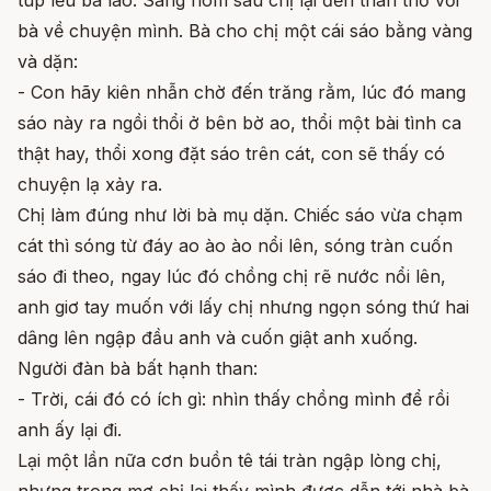
bà về chuyện mình. Bà cho chị một cái sáo bằng vàng
và dặn:
- Con hãy kiên nhẫn chờ đến trăng rằm, lúc đó mang
sáo này ra ngồi thổi ở bên bờ ao, thổi một bài tình ca
thật hay, thổi xong đặt sáo trên cát, con sẽ thấy có
chuyện lạ xảy ra.
Chị làm đúng như lời bà mụ dặn. Chiếc sáo vừa chạm
cát thì sóng từ đáy ao ào ào nổi lên, sóng tràn cuốn
sáo đi theo, ngay lúc đó chồng chị rẽ nước nổi lên,
anh giơ tay muốn với lấy chị nhưng ngọn sóng thứ hai
dâng lên ngập đầu anh và cuốn giật anh xuống.
Người đàn bà bất hạnh than:
- Trời, cái đó có ích gì: nhìn thấy chồng mình để rồi
anh ấy lại đi.
Lại một lần nữa cơn buồn tê tái tràn ngập lòng chị,
nhưng trong mơ chị lại thấy mình được dẫn tới nhà bà