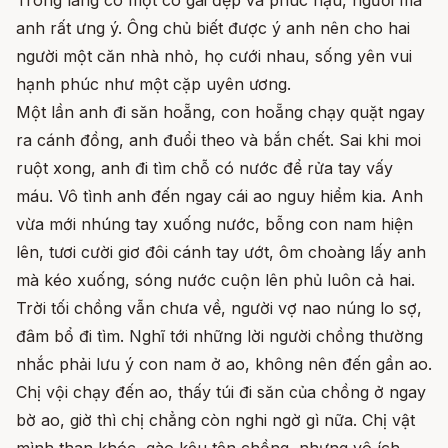
anh rất ưng ý. Ông chủ biết được ý anh nên cho hai
người một căn nhà nhỏ, họ cưới nhau, sống yên vui
hạnh phúc như một cặp uyên ương.
Một lần anh đi săn hoẵng, con hoẵng chạy quặt ngay
ra cánh đồng, anh đuổi theo và bắn chết. Sai khi moi
ruột xong, anh đi tìm chỗ có nước để rửa tay vấy
máu. Vô tình anh đến ngay cái ao nguy hiểm kia. Anh
vừa mới nhúng tay xuống nước, bỗng con nam hiện
lên, tươi cười giơ đôi cánh tay ướt, ôm choàng lấy anh
mà kéo xuống, sóng nước cuộn lên phủ luôn cả hai.
Trời tối chồng vẫn chưa về, người vợ nao núng lo sợ,
đâm bổ đi tìm. Nghĩ tới những lời người chồng thường
nhắc phải lưu ý con nam ở ao, không nên đến gần ao.
Chị vội chạy đến ao, thấy túi đi săn của chồng ở ngay
bờ ao, giờ thì chị chẳng còn nghi ngờ gì nữa. Chị vật
mình than khóc, gào kêu tên chồng, nhưng vô ích.