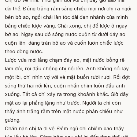
dài thế. Đúng trăng rằm sáng chiếu mọi nơi chị ra ngồi
bên bờ ao, ngồi chải làn tóc dài đen nhánh của mình
bằng chiếc lược vàng. Chải xong, chị để lược ở ngay
bờ ao. Ngay sau đó sóng nước cuộn từ dưới đáy ao
cuộn lên, dâng tràn bờ ao và cuốn luôn chiếc lược
theo dòng nước.
Lược vừa mới lắng chạm đáy ao, mặt nước bỗng rẽ
làm đôi, rồi đầu chồng chị nổi lên. Anh không nói lấy
một lời, chỉ nhìn vợ với vẻ mặt buồn rười rượi. Rồi đợt
sóng thứ hai nổi lên, cuộn nhấn chìm luôn đầu anh
xuống. Tất cả chỉ xảy ra trong khoảnh khắc. Giờ đây
mặt ao lại phẳng lặng như trước. Người ta chỉ còn
thấy ánh trăng rằm trên mặt nước phản chiếu như
gương.
Chán nản chị ta đi về. Đêm ngủ chị chiêm bao thấy
túp lều bà lão. Sáng hôm sau chị lại đến than thở với