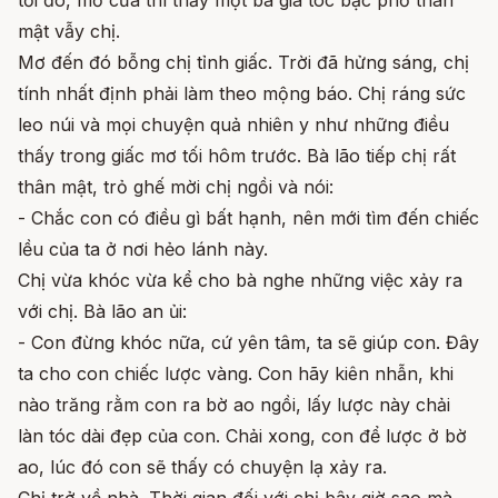
mật vẫy chị.
Mơ đến đó bỗng chị tỉnh giấc. Trời đã hửng sáng, chị
tính nhất định phải làm theo mộng báo. Chị ráng sức
leo núi và mọi chuyện quả nhiên y như những điều
thấy trong giấc mơ tối hôm trước. Bà lão tiếp chị rất
thân mật, trỏ ghế mời chị ngồi và nói:
- Chắc con có điều gì bất hạnh, nên mới tìm đến chiếc
lều của ta ở nơi hẻo lánh này.
Chị vừa khóc vừa kể cho bà nghe những việc xảy ra
với chị. Bà lão an ủi:
- Con đừng khóc nữa, cứ yên tâm, ta sẽ giúp con. Đây
ta cho con chiếc lược vàng. Con hãy kiên nhẫn, khi
nào trăng rằm con ra bờ ao ngồi, lấy lược này chải
làn tóc dài đẹp của con. Chải xong, con để lược ở bờ
ao, lúc đó con sẽ thấy có chuyện lạ xảy ra.
Chị trở về nhà. Thời gian đối với chị bây giờ sao mà