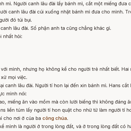
nh mì. Người canh lâu đài lấy bánh mì, cắt một miếng đưa 
ười canh lâu đài cúi xuống nhặt bánh mì đưa cho mình. Tro
ười đó túi bụi.
 canh lâu đài. Số phận anh ta cũng chẳng khác gì.
i nhất hỏi:
ới mình, nhưng họ không kể cho người trẻ nhất biết. Hai 
xử mọi việc.
i canh lâu đài. Người tí hon lại đến xin bánh mì. Hans cắt
ực mình nói:
sao, miếng ăn vào mồm mà còn lười biếng thì không đáng ăn
s liền túm lấy người tí hon quật cho nhừ tử làm người tí h
hỉ cho nơi ở của ba
công chúa
.
kể mình là người ở trong lòng đất, và ở trong lòng đất có