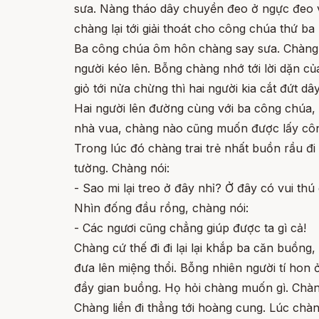
sưa. Nàng tháo dây chuyền đeo ở ngực đeo và
chàng lại tới giải thoát cho công chúa thứ ba
Ba công chúa ôm hôn chàng say sưa. Chàng r
người kéo lên. Bỗng chàng nhớ tới lời dặn của
giỏ tới nửa chừng thì hai người kia cắt đứt dâ
Hai người lên đường cùng với ba công chúa, 
nhà vua, chàng nào cũng muốn được lấy cô
Trong lúc đó chàng trai trẻ nhất buồn rầu đi
tường. Chàng nói:
- Sao mi lại treo ở đây nhỉ? Ở đây có vui thú
Nhìn đống đầu rồng, chàng nói:
- Các ngươi cũng chẳng giúp được ta gì cả!
Chàng cứ thế đi đi lại lại khắp ba căn buồng
đưa lên miệng thổi. Bỗng nhiên người tí hon 
đầy gian buồng. Họ hỏi chàng muốn gì. Chàng
Chàng liền đi thẳng tới hoàng cung. Lúc chà