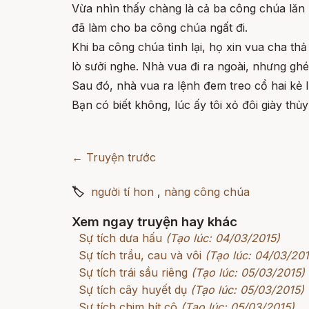
Vừa nhìn thấy chàng là cả ba công chúa lăn r
đã làm cho ba công chúa ngất đi.
Khi ba công chúa tỉnh lại, họ xin vua cha thả
lò sưởi nghe. Nhà vua đi ra ngoài, nhưng ghé
Sau đó, nhà vua ra lệnh đem treo cổ hai kẻ 
Bạn có biết không, lúc ấy tôi xỏ đôi giày thủy
← Truyện trước
🏷
người tí hon
,
nàng công chúa
Xem ngay truyện hay khác
Sự tích dưa hấu
(Tạo lúc: 04/03/2015)
Sự tích trầu, cau và vôi
(Tạo lúc: 04/03/201
Sự tích trái sầu riêng
(Tạo lúc: 05/03/2015)
Sự tích cây huyết dụ
(Tạo lúc: 05/03/2015)
Sự tích chim hít cô
(Tạo lúc: 05/03/2015)