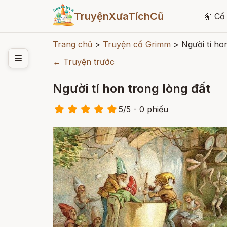
TruyệnXưaTíchCũ
🧚
Cổ 
Trang chủ
>
Truyện cổ Grimm
>
Người tí ho
← Truyện trước
Người tí hon trong lòng đất
5
/
5
- 0
phiếu