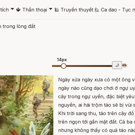
🞃
🞃
tích
🔱
Thần thoại
🕌
Truyền thuyết
🙋
Ca dao - Tục 
n trong lòng đất
14px
🖶
🌙
Ngày xửa ngày xưa có một ông v
ngày nào cũng dạo chơi ở ngự uyể
cây trong ngự uyển, đặc biệt yêu
nguyền, ai hái trộm táo sẽ bị vùi 
Khi trời sang thu, táo trên cây đổ 
trên ngọn tới gần mặt đất. Cả b
nhưng không thấy có quả táo nào