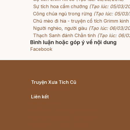
Sự tích hoa cẩm chướng
(Tạo lúc: 05/03/2
Công chúa ngủ trong rừng
(Tạo lúc: 05/03/
Chú mèo đi hia - truyện cổ tích Grimm kinh
Người nghèo, người giàu
(Tạo lúc: 06/03/20
Thạch Sanh đánh Chằn tinh
(Tạo lúc: 06/0
Bình luận hoặc góp ý về nội dung
Facebook
Truyện Xưa Tích Cũ
Cổ tích Việt Nam
Liên kết
Lịch vạn niên
Hà Nội cũ - Món ngon Hà Nội
Truyện kiếm hiệp - Ngôn tình
Download - Tải Miễn Phí