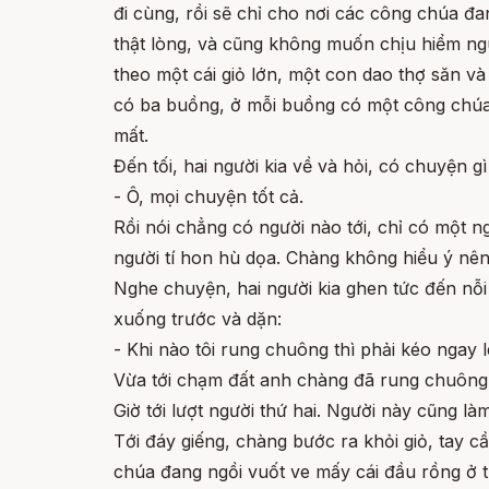
đi cùng, rồi sẽ chỉ cho nơi các công chúa đa
thật lòng, và cũng không muốn chịu hiểm ng
theo một cái giỏ lớn, một con dao thợ săn và
có ba buồng, ở mỗi buồng có một công chúa. 
mất.
Đến tối, hai người kia về và hỏi, có chuyện g
- Ô, mọi chuyện tốt cả.
Rồi nói chẳng có người nào tới, chỉ có một n
người tí hon hù dọa. Chàng không hiểu ý nê
Nghe chuyện, hai người kia ghen tức đến nỗi
xuống trước và dặn:
- Khi nào tôi rung chuông thì phải kéo ngay 
Vừa tới chạm đất anh chàng đã rung chuông, 
Giờ tới lượt người thứ hai. Người này cũng là
Tới đáy giếng, chàng bước ra khỏi giỏ, tay 
chúa đang ngồi vuốt ve mấy cái đầu rồng ở 