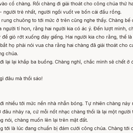
o cổ chàng. Rồi chàng đi giải thoát cho công chúa thứ hai
 - người trẻ nhất, người ngồi vuốt ve bốn cái đầu rồng.
ung chuông to tới mức ở trên cũng nghe thấy. Chàng bế 
 người tí hon, rằng hai người kia có ác ý. Đến lượt mình, 
y để giỏ rớt xuống đáy giếng. Hai người kia cho rằng, thế là
bắt họ phải nói vua cha rằng hai chàng đã giải thoát cho c
ng chúa.
 đi lại lại khắp ba buồng. Chàng nghĩ, chắc mình sẽ chết ở
 gì đâu mà thổi sáo!
, đi nhiều tới mức nền nhà nhẵn bóng. Tự nhiên chàng nảy r
ở đâu nhảy ra, cứ mỗi nốt nhạc chàng thổi là lại một người 
 nói, chàng muốn lên lại trên mặt đất.
ng tới là lúc đang chuẩn bị đám cưới công chúa. Chàng tới