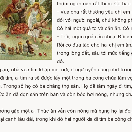
thơm ngon nên rất thèm. Cô bảo v
- Vua cha rất thương yêu chị em 
đối với người ngoài, chứ không ph
Cô hái một quả to và cắn ăn. Cô n
- Trời, ngon quá các chị ạ. Đời 
Rồi cô đưa táo cho hai chị em ăn
trong lòng đất, sâu tới mức tiến
đó.
g ăn, nhà vua tìm khắp mọi nơi, ở ngự uyển cũng như tro
i tìm, ai tìm ra sẽ được lấy một trong ba công chúa làm vợ
i. Trong số họ có ba chàng thợ săn. Họ đã tám ngày đi tìm, 
ức ăn đã dọn sẵn trên bàn và còn bốc hơi nóng, nhưng ch
ông gặp một ai. Thức ăn vẫn còn nóng mà bụng họ lại đói.
i canh lâu đài, trong khi đó hai người kia đi tìm ba công ch