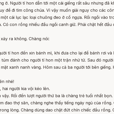
ng ở. Người tí hon dẫn tới một cái giếng rất sâu nhưng đã k
uy để đi tìm công chúa. Vì vậy muốn giải nguy cho các cô
 một cái lục lạc loại chuông đeo ở cổ ngựa. Rồi ngồi vào t
Có con rồng nhiều đầu ngồi canh giữ. Phải chặt hết đầu củ
ì xảy ra không. Chàng nói:
gười tí hon đến xin bánh mì, khi đưa cho lại để bánh rơi 
n túm đánh cho người tí hon một trận nhừ tử. Sau đó ngườ
 mặt xanh nanh vàng. Hôm sau cả ba người tới bên giếng. 
lên nhé!
hai người kia vội kéo lên.
m vậy. Rồi đến lượt người thứ ba là chàng trẻ tuổi nhất bọn.
cầm đao thợ săn, chàng nghe thấy tiếng ngáy ngủ của rồng
trong lòng. Chàng dùng dao chặt đứt chín chiếc đầu rồng