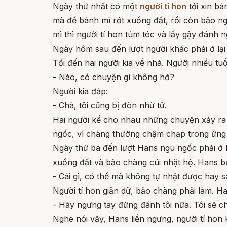
Ngày thứ nhất có một
người tí hon
tới xin bá
mà để bánh mì rớt xuống đất, rồi còn bảo ng
mì thì người tí hon túm tóc và lấy gậy đánh ng
Ngày hôm sau đến lượt người khác phải ở lại
Tối đến hai người kia về nhà. Người nhiều tuổ
- Nào, có chuyện gì không hở?
Người kia đáp:
- Chà, tôi cũng bị đòn nhừ tử.
Hai người kể cho nhau những chuyện xảy ra v
ngốc, vì chàng thường chậm chạp trong ứng 
Ngày thứ ba đến lượt Hans ngu ngốc phải ở lạ
xuống đất và bảo chàng cúi nhặt hộ. Hans b
- Cái gì, có thế mà không tự nhặt được hay 
Người tí hon giận dữ, bảo chàng phải làm. Han
- Hãy ngưng tay đừng đánh tôi nữa. Tôi sẽ c
Nghe nói vậy, Hans liền ngưng, người tí hon 