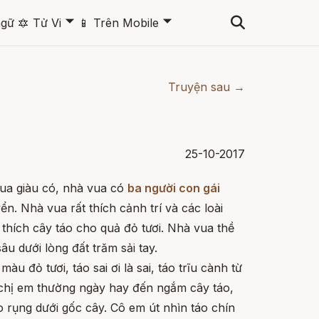
🞃
🞃
ngữ
🔯
Tử Vi
📱
Trên Mobile
Truyện sau →
25-10-2017
ua giàu có, nhà vua có
ba người con gái
n. Nhà vua rất thích cảnh trí và các loài
 thích cây táo cho quả đỏ tươi. Nhà vua thề
sâu dưới lòng đất trăm sải tay.
màu đỏ tươi, táo sai ơi là sai, táo trĩu cành từ
a chị em thường ngày hay đến ngắm cây táo,
 rụng dưới gốc cây. Cô em út nhìn táo chín