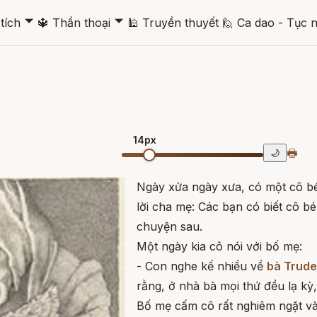
🞃
🞃
tích
🔱
Thần thoại
🕌
Truyền thuyết
🙋
Ca dao - Tục 
14px
🖶
🌙
Ngày xửa ngày xưa, có một cô b
lời cha mẹ: Các bạn có biết cô 
chuyện sau.
Một ngày kia cô nói với bố mẹ:
- Con nghe kể nhiều về
bà Trude
rằng, ở nhà bà mọi thứ đều lạ kỳ
Bố mẹ cấm cô rất nghiêm ngặt và