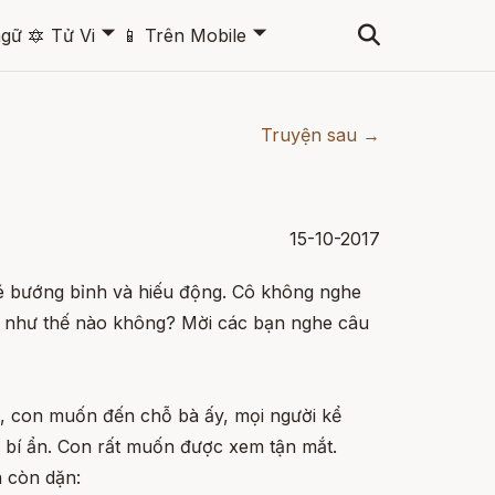
🞃
🞃
ngữ
🔯
Tử Vi
📱
Trên Mobile
Truyện sau →
15-10-2017
é bướng bỉnh và hiếu động. Cô không nghe
bé như thế nào không? Mời các bạn nghe câu
, con muốn đến chỗ bà ấy, mọi người kể
, bí ẩn. Con rất muốn được xem tận mắt.
 còn dặn: