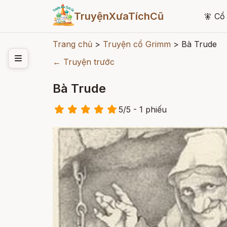
TruyệnXưaTíchCũ
🧚
Cổ 
Trang chủ
>
Truyện cổ Grimm
>
Bà Trude
← Truyện trước
Bà Trude
5
/
5
- 1
phiếu