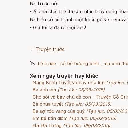
Bà Trude nói:
- Ái chà chà, thế thì con nhìn thấy dung nha
Bà biến cô bé thành một khúc gỗ và ném vào 
- Giờ thì ta đã rõ mọi việc!
← Truyện trước
🏷
bà trude
,
cô bé bướng bỉnh
,
mụ phù th
Xem ngay truyện hay khác
Nàng Bạch Tuyết và bảy chú lùn
(Tạo lúc:
Ba anh em
(Tạo lúc: 05/03/2015)
Chó sói và bảy chú dê con - Truyện Cổ G
Bà chúa tuyết
(Tạo lúc: 05/03/2015)
Ba sợi tóc vàng của quỷ
(Tạo lúc: 05/03/20
Em bé bán diêm
(Tạo lúc: 06/03/2015)
Hai Bà Trưng
(Tạo lúc: 08/03/2015)