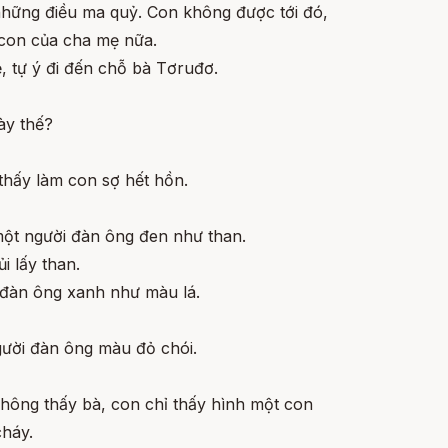
 những điều ma quỷ. Con không được tới đó,
 con của cha mẹ nữa.
, tự ý đi đến chỗ bà Tơruđơ.
ày thế?
 thấy làm con sợ hết hồn.
một người đàn ông đen như than.
i lấy than.
i đàn ông xanh như màu lá.
gười đàn ông màu đỏ chói.
không thấy bà, con chỉ thấy hình một con
cháy.