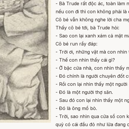
- Bà Trude rất độc ác, toàn làm
nếu con đi thì con không phải là
Cô bé vẫn không nghe lời cha mẹ
Thấy cô bé tới, bà Trude hỏi:
- Sao con lại xanh xám cả mặt m
Cô bé run rẩy đáp:
- Trời ơi, những vật mà con nhìn
- Thế con nhìn thấy cái gì?
- Ở bậc cửa nhà, con nhìn thấy 
- Đó chính là người chuyên đốt củ
- Rồi con lại nhìn thấy một ngườ
- Đó là một người thợ săn.
- Sau đó con lại nhìn thấy một n
- Đó là ông mổ bò.
- Trời, sao nhìn qua cửa sổ con 
quỷ có cái đầu đỏ như lửa đang 