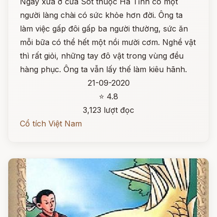
Ngày xưa ở cửa Sót thuộc Hà Tĩnh có một
người làng chài có sức khỏe hơn đời. Ông ta
làm việc gấp đôi gấp ba người thường, sức ăn
mỗi bữa có thể hết một nồi mười cơm. Nghề vật
thì rất giỏi, những tay đô vật trong vùng đều
hàng phục. Ông ta vẫn lấy thế làm kiêu hãnh.
21-09-2020
⭐ 4.8
3,123 lượt đọc
Cổ tích Việt Nam