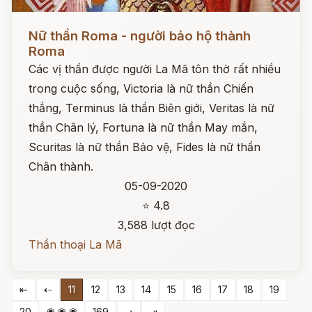
Đọc ngay
Nữ thần Roma - người bảo hộ thành
Roma
Các vị thần được người La Mã tôn thờ rất nhiều
trong cuộc sống, Victoria là nữ thần Chiến
thắng, Terminus là thần Biên giới, Veritas là nữ
thần Chân lý, Fortuna là nữ thần May mắn,
Scuritas là nữ thần Bảo vệ, Fides là nữ thần
Chân thành.
05-09-2020
⭐ 4.8
3,588 lượt đọc
Thần thoại La Mã
⇤
⇠
11
12
13
14
15
16
17
18
19
❀ ❀ ❀
20
169
⇢
⇥