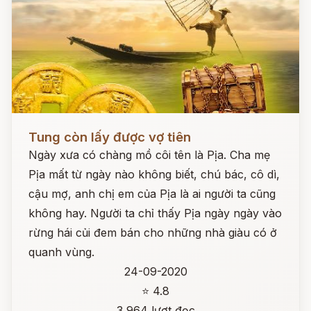
Đọc ngay
Tung còn lấy được vợ tiên
Ngày xưa có chàng mồ côi tên là Pịa. Cha mẹ
Pịa mất từ ngày nào không biết, chú bác, cô dì,
cậu mợ, anh chị em của Pịa là ai người ta cũng
không hay. Người ta chỉ thấy Pịa ngày ngày vào
rừng hái củi đem bán cho những nhà giàu có ở
quanh vùng.
24-09-2020
⭐ 4.8
3,964 lượt đọc