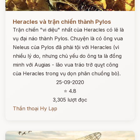
Đọc ngay
Heracles và trận chiến thành Pylos
Trận chiến "vi diệu" nhất của Heracles có lẽ là
vụ đại náo thành Pylos. Chuyện là có ông vua
Neleus của Pylos đã phải tội với Heracles (vì
nhiều lý do, nhưng chủ yếu do ông ta là đồng
minh với Augias - lão vua tráo trở quỵt công
của Heracles trong vụ dọn phân chuồng bò).
25-09-2020
⭐ 4.8
3,305 lượt đọc
Thần thoại Hy Lạp