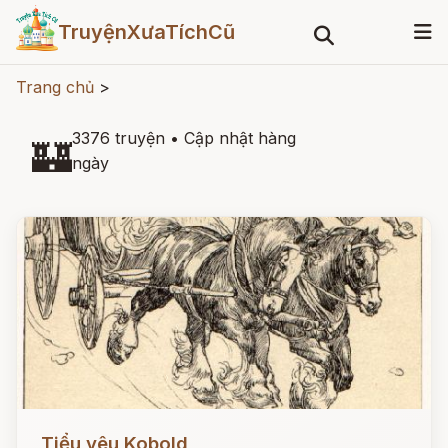
TruyệnXưaTíchCũ
Trang chủ
>
3376 truyện
•
Cập nhật hàng
🏰
ngày
Đọc ngay
Tiểu yêu Kobold