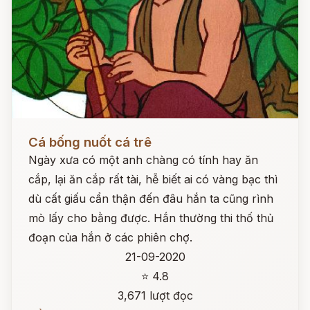
Đọc ngay
Cá bống nuốt cá trê
Ngày xưa có một anh chàng có tính hay ăn
cắp, lại ăn cắp rất tài, hễ biết ai có vàng bạc thì
dù cất giấu cẩn thận đến đâu hắn ta cũng rình
mò lấy cho bằng được. Hắn thường thi thố thủ
đoạn của hắn ở các phiên chợ.
21-09-2020
⭐ 4.8
3,671 lượt đọc