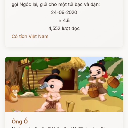
gọi Ngốc lại, giúi cho một túi bạc và dặn:
24-09-2020
⭐ 4.8
4,552 lượt đọc
Cổ tích Việt Nam
Đọc ngay
Ông Ồ