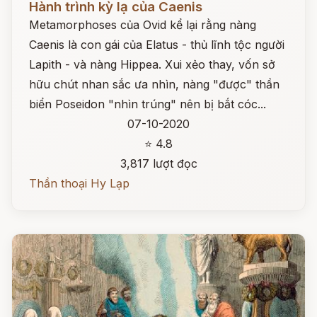
Hành trình kỳ lạ của Caenis
Metamorphoses của Ovid kể lại rằng nàng
Caenis là con gái của Elatus - thủ lĩnh tộc người
Lapith - và nàng Hippea. Xui xẻo thay, vốn sở
hữu chút nhan sắc ưa nhìn, nàng "được" thần
biển Poseidon "nhìn trúng" nên bị bắt cóc...
07-10-2020
⭐ 4.8
3,817 lượt đọc
Thần thoại Hy Lạp