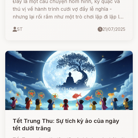
Đây là một câu chuyện hóm hỉnh, kỳ quặc và
thú vị về hành trình cưới vợ đầy lễ nghĩa -
nhưng lại rối rắm như một trò chơi lặp đi lặp lại.
Câu chuyện mang đậm phong cách kể chuyện
ST
21/07/2025
dân gian Đức, với lối dẫn dí dỏm và nhân vật có
cái tên rất… “âm nhạc” – Pif Paf Poltrie!
Tết Trung Thu: Sự tích kỳ ảo của ngày
tết dưới trăng