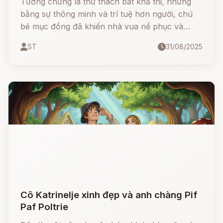
Tưởng chừng là thử thách bất khả thi, nhưng
bằng sự thông minh và trí tuệ hơn người, chú
bé mục đồng đã khiến nhà vua nể phục và
được sống trong cung điện như con ruột của
ST
31/08/2025
vua.
Cô Katrinelje xinh đẹp và anh chàng Pif
Paf Poltrie