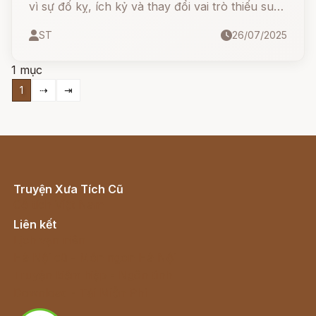
vì sự đố kỵ, ích kỷ và thay đổi vai trò thiếu suy
nghĩ. Một câu chuyện ngụ ngôn hiện đại mang
ST
26/07/2025
màu sắc châm biếm sâu cay, được Grimm kể lại
theo lối hài hước đen tối, mở đầu vui nhộn
1 mục
nhưng kết thúc lại đầy... ám ảnh.
1
⇢
⇥
Truyện Xưa Tích Cũ
Cổ tích Việt Nam
Liên kết
Lịch vạn niên
Hà Nội cũ - Món ngon Hà Nội
Truyện kiếm hiệp - Ngôn tình
Download - Tải Miễn Phí