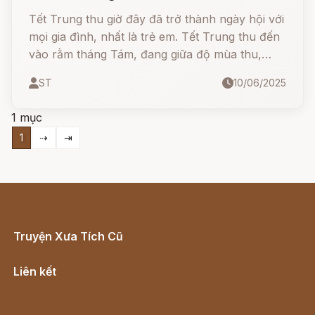
Tết Trung thu giờ đây đã trở thành ngày hội với
mọi gia đình, nhất là trẻ em. Tết Trung thu đến
vào rằm tháng Tám, đang giữa độ mùa thu,
mùa mát mẻ và đẹp nhất trong năm.
ST
10/06/2025
1 mục
1
⇢
⇥
Truyện Xưa Tích Cũ
Cổ tích Việt Nam
Liên kết
Lịch vạn niên
Hà Nội cũ - Món ngon Hà Nội