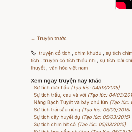
← Truyện trước
🏷
truyện cổ tích
,
chim khướu
,
sự tích ch
tích
,
truyện cổ tích thiếu nhi
,
sự tích loài ch
thuyết
,
văn hóa việt nam
Xem ngay truyện hay khác
Sự tích dưa hấu
(Tạo lúc: 04/03/2015)
Sự tích trầu, cau và vôi
(Tạo lúc: 04/03/201
Nàng Bạch Tuyết và bảy chú lùn
(Tạo lúc:
Sự tích trái sầu riêng
(Tạo lúc: 05/03/2015)
Sự tích cây huyết dụ
(Tạo lúc: 05/03/2015)
Sự tích chim hít cô
(Tạo lúc: 05/03/2015)
Sự tích hoa cẩm chướng
(Tạo lúc: 05/03/2