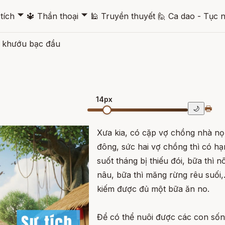
🞃
🞃
tích
🔱
Thần thoại
🕌
Truyền thuyết
🙋
Ca dao - Tục 
m khướu bạc đầu
14px
🖶
🌙
Xưa kia, có cặp vợ chồng nhà nọ
đông, sức hai vợ chồng thì có hạ
suốt tháng bị thiếu đói, bữa thì 
nâu, bữa thì măng rừng rêu suối,
kiếm được đủ một bữa ăn no.
Để có thể nuôi được các con sống