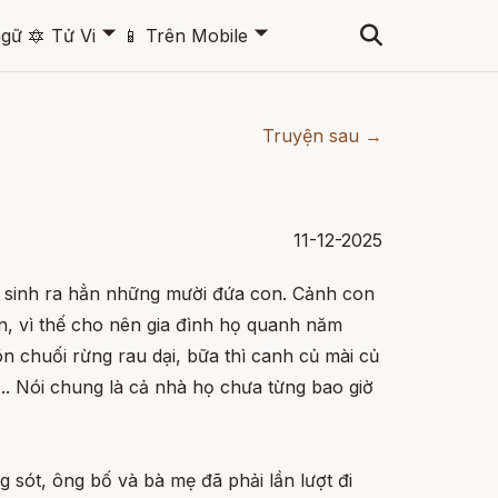
🞃
🞃
ngữ
🔯
Tử Vi
📱
Trên Mobile
Truyện sau →
11-12-2025
 sinh ra hẳn những mười đứa con. Cảnh con
n, vì thế cho nên gia đình họ quanh năm
nõn chuối rừng rau dại, bữa thì canh củ mài củ
... Nói chung là cả nhà họ chưa từng bao giờ
 sót, ông bố và bà mẹ đã phải lần lượt đi