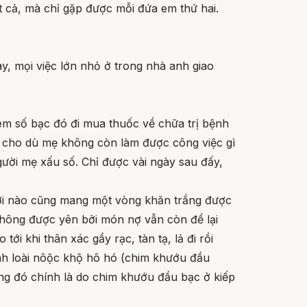
 cả, mà chỉ gặp được mỗi đứa em thứ hai.
y, mọi việc lớn nhỏ ở trong nhà anh giao
đem số bạc đó đi mua thuốc về chữa trị bệnh
 cho dù mẹ không còn làm được công việc gì
ười mẹ xấu số. Chỉ được vài ngày sau đấy,
ười nào cũng mang một vòng khăn trắng được
không được yên bởi món nợ vẫn còn để lại
i khi thân xác gầy rạc, tàn tạ, lả đi rồi
ành loài nôộc khộ hô hó (chim khướu đầu
ng đó chính là do chim khướu đầu bạc ở kiếp