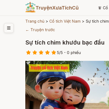
TruyệnXưaTíchCũ
🧚
Cổ 
Trang chủ
>
Cổ tích Việt Nam
>
Sự tích chi
← Truyện trước
Sự tích chim khướu bạc đầu
5
/
5
- 0
phiếu