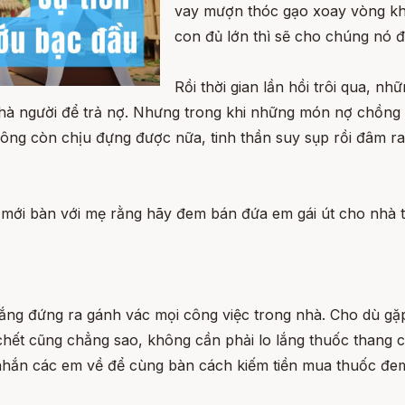
vay mượn thóc gạo xoay vòng khắ
con đủ lớn thì sẽ cho chúng nó đ
Rồi thời gian lần hồi trôi qua, n
nhà người để trả nợ. Nhưng trong khi những món nợ chồng c
ng còn chịu đựng được nữa, tinh thần suy sụp rồi đâm ra 
 mới bàn với mẹ rằng hãy đem bán đứa em gái út cho nhà t
ố gắng đứng ra gánh vác mọi công việc trong nhà. Cho dù 
hết cũng chẳng sao, không cần phải lo lắng thuốc thang c
 nhắn các em về để cùng bàn cách kiếm tiền mua thuốc đe