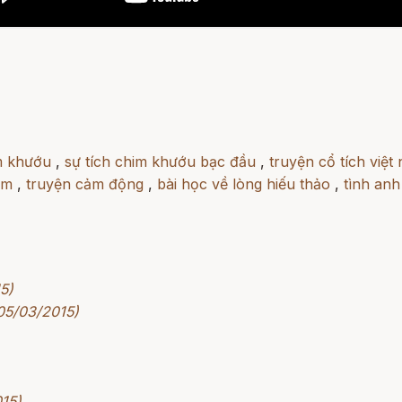
im khướu
,
sự tích chim khướu bạc đầu
,
truyện cổ tích việt
im
,
truyện cảm động
,
bài học về lòng hiếu thảo
,
tình an
5)
 05/03/2015)
015)