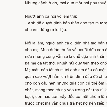
Nhưng cảnh ở đợ, mỗi đứa một nơi phụ thuộc
Người anh cả nói với em trai:
- Anh đã quyết định bán thân cho tạo mường 
cho em đứng ra lo liệu.
Nói là làm, người anh cả đi đến nhà tạo bán
cho mẹ. Mua được thuốc về, mười đứa con đ
nữa nhưng cũng vẫn sẽ là chỗ dựa tinh thần
bà mẹ đã tắt thở, khuất núi quy tiên theo ch
Mẹ mất, nên tất cả mười anh em đều có mặt 
quấn cao vượt hẳn lên trên đỉnh đầu để chị
cho con cái, nên những đứa con cứ thế ôm lấy
chết, mang theo cả nợ vào trong đất (pạ nỉ 
bạc), con nào con nấy đều có một chòm lông
trước chết mà vẫn chưa trả hết nợ nên kiếp 