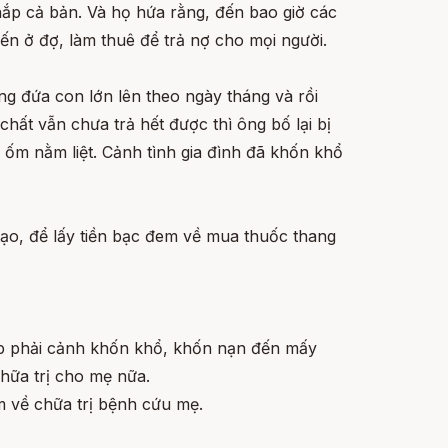
p cả bản. Và họ hứa rằng, đến bao giờ các
ến ở đợ, làm thuê để trả nợ cho mọi người.
hững đứa con lớn lên theo ngày tháng và rồi
hất vẫn chưa trả hết được thì ông bố lại bị
ốm nằm liệt. Cảnh tình gia đình đã khốn khổ
ạo, để lấy tiền bạc đem về mua thuốc thang
gặp phải cảnh khốn khổ, khốn nạn đến mấy
hữa trị cho mẹ nữa.
m về chữa trị bệnh cứu mẹ.