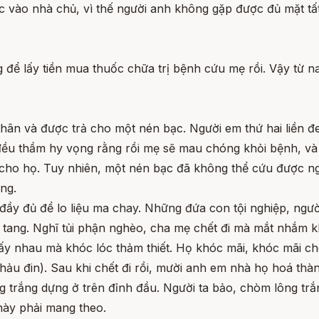
 vào nhà chủ, vì thế người anh không gặp được đủ mặt tất
để lấy tiền mua thuốc chữa trị bệnh cứu mẹ rồi. Vậy từ na
 thân và được trả cho một nén bạc. Người em thứ hai liền 
ều thầm hy vọng rằng rồi mẹ sẽ mau chóng khỏi bệnh, và
 cho họ. Tuy nhiên, một nén bạc đã không thể cứu được ng
ồng.
đầy đủ để lo liệu ma chay. Những đứa con tội nghiệp, ng
u tang. Nghĩ tủi phận nghèo, cha mẹ chết đi mà mắt nhắm 
 nhau mà khóc lóc thảm thiết. Họ khóc mãi, khóc mãi cho tớ
khảu đin). Sau khi chết đi rồi, mười anh em nhà họ hoá th
 trắng dựng ở trên đỉnh đầu. Người ta bảo, chòm lông trắ
này phải mang theo.