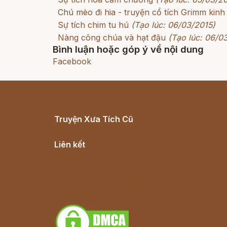
Chú mèo đi hia - truyện cổ tích Grimm kinh
Sự tích chim tu hú
(Tạo lúc: 06/03/2015)
Nàng công chúa và hạt đậu
(Tạo lúc: 06/0
Bình luận hoặc góp ý về nội dung
Facebook
Truyện Xưa Tích Cũ
Cổ tích Việt Nam
Liên kết
Lịch vạn niên
Hà Nội cũ - Món ngon Hà Nội
Truyện kiếm hiệp - Ngôn tình
Download - Tải Miễn Phí