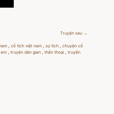
Truyện sau →
 nam
,
cổ tích việt nam
,
sự tích
,
chuyện cổ
h em
,
truyện dân gian
,
thần thoại
,
truyền