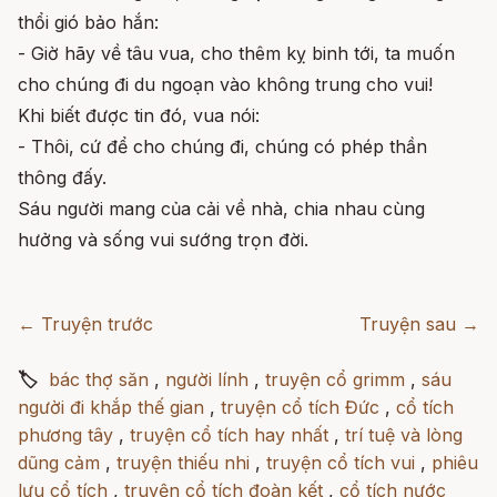
thổi gió bảo hắn:
- Giờ hãy về tâu vua, cho thêm kỵ binh tới, ta muốn
cho chúng đi du ngoạn vào không trung cho vui!
Khi biết được tin đó, vua nói:
- Thôi, cứ để cho chúng đi, chúng có phép thần
thông đấy.
Sáu người mang của cải về nhà, chia nhau cùng
hưởng và sống vui sướng trọn đời.
← Truyện trước
Truyện sau →
🏷
bác thợ săn
,
người lính
,
truyện cổ grimm
,
sáu
người đi khắp thế gian
,
truyện cổ tích Đức
,
cổ tích
phương tây
,
truyện cổ tích hay nhất
,
trí tuệ và lòng
dũng cảm
,
truyện thiếu nhi
,
truyện cổ tích vui
,
phiêu
lưu cổ tích
,
truyện cổ tích đoàn kết
,
cổ tích nước