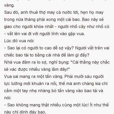
vàng.
Sau đó, anh thuê thợ may cả nước tới, hẹn họ may
trong nửa tháng phải xong một cái bao. Bao này sẽ
giao cho người khỏe nhất - người nhổ cây như nhổ cỏ
- vắt lên vai đi với người lính vào gặp vua.
Lúc đó vua nói:
- Sao lại có người to cao dễ sợ vậy? Ngươi vắt trên vai
chiếc bao tải to bằng cái nhà để làm gì đấy?
Nhà vua đâm ra lo sợ, nghĩ bụng: "Cái thằng này chắc
sẽ vác được nhiều vàng lắm đây!"
Vua sai mang ra một tấn vàng. Phải mười sáu người
lực lưỡng mới khuân ra nổi, thế mà anh chàng kia chỉ
cầm một tay nhẹ nhàng bỏ tấn vàng vào bao tải và
nói:
- Sao không mang thật nhiều cùng một lúc! Ít như thế
này chỉ dính đáy bao.