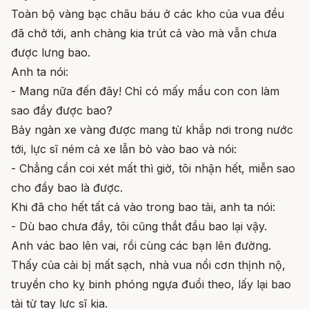
Toàn bộ vàng bạc châu báu ở các kho của vua đều
đã chở tới, anh chàng kia trút cả vào mà vẫn chưa
được lưng bao.
Anh ta nói:
- Mang nữa đến đây! Chỉ có mấy mẩu con con làm
sao đầy được bao?
Bảy ngàn xe vàng được mang từ khắp nơi trong nước
tới, lực sĩ ném cả xe lẫn bò vào bao và nói:
- Chẳng cần coi xét mất thì giờ, tôi nhận hết, miễn sao
cho đầy bao là được.
Khi đã cho hết tất cả vào trong bao tải, anh ta nói:
- Dù bao chưa đầy, tôi cũng thắt đầu bao lại vậy.
Anh vác bao lên vai, rồi cùng các bạn lên đường.
Thấy của cải bị mất sạch, nhà vua nổi cơn thịnh nộ,
truyền cho kỵ binh phóng ngựa đuổi theo, lấy lại bao
tải từ tay lực sĩ kia.