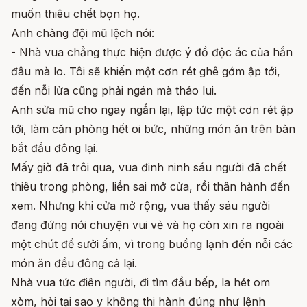
muốn thiêu chết bọn họ.
Anh chàng đội mũ lệch nói:
- Nhà vua chẳng thực hiện được ý đồ độc ác của hắn
đâu mà lo. Tôi sẽ khiến một cơn rét ghê gớm ập tới,
đến nỗi lửa cũng phải ngán mà tháo lui.
Anh sửa mũ cho ngay ngắn lại, lập tức một cơn rét ập
tới, làm căn phòng hết oi bức, những món ăn trên bàn
bắt đầu đông lại.
Mấy giờ đã trôi qua, vua đinh ninh sáu người đã chết
thiêu trong phòng, liền sai mở cửa, rồi thân hành đến
xem. Nhưng khi cửa mở rộng, vua thấy sáu người
đang đứng nói chuyện vui vẻ và họ còn xin ra ngoài
một chút để sưởi ấm, vì trong buồng lạnh đến nỗi các
món ăn đều đông cả lại.
Nhà vua tức điên người, đi tìm đầu bếp, la hét om
xòm, hỏi tại sao y không thi hành đúng như lệnh