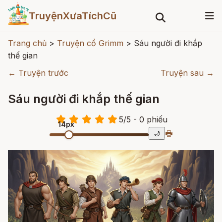
TruyệnXưaTíchCũ
Trang chủ
>
Truyện cổ Grimm
>
Sáu người đi khắp
thế gian
← Truyện trước
Truyện sau →
Sáu người đi khắp thế gian
5
/
5
- 0
phiếu
14px
🖶
🌙