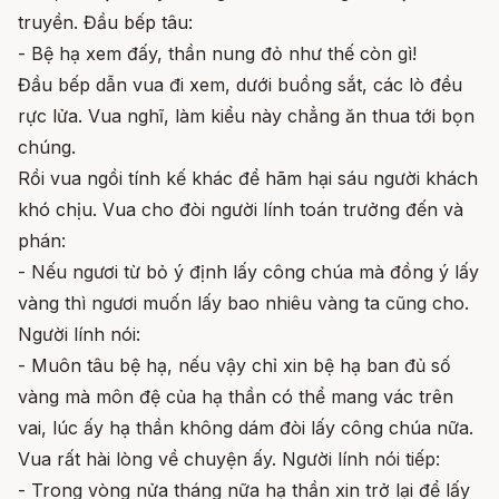
truyền. Đầu bếp tâu:
- Bệ hạ xem đấy, thần nung đỏ như thế còn gì!
Đầu bếp dẫn vua đi xem, dưới buồng sắt, các lò đều
rực lửa. Vua nghĩ, làm kiểu này chẳng ăn thua tới bọn
chúng.
Rồi vua ngồi tính kế khác để hãm hại sáu người khách
khó chịu. Vua cho đòi người lính toán trưởng đến và
phán:
- Nếu ngươi từ bỏ ý định lấy công chúa mà đồng ý lấy
vàng thì ngươi muốn lấy bao nhiêu vàng ta cũng cho.
Người lính nói:
- Muôn tâu bệ hạ, nếu vậy chỉ xin bệ hạ ban đủ số
vàng mà môn đệ của hạ thần có thể mang vác trên
vai, lúc ấy hạ thần không dám đòi lấy công chúa nữa.
Vua rất hài lòng về chuyện ấy. Người lính nói tiếp:
- Trong vòng nửa tháng nữa hạ thần xin trở lại để lấy