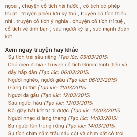
ngoài
,
chuyện cổ tích hài hước
,
cổ tích có phép
thuật
,
truyện phiêu lưu kỳ thú
,
truyện cổ tích thiếu
nhi
,
truyện cổ tích ý nghĩa
,
chuyện cổ tích trí tuệ
,
cổ tích về tình bạn
,
sáu người kỳ lạ
,
sức mạnh đoàn
kết
Xem ngay truyện hay khác
Sự tích trái sầu riêng
(Tạo lúc: 05/03/2015)
Chú mèo đi hia - truyện cổ tích Grimm kinh điển và
đầy hấp dẫn
(Tạo lúc: 06/03/2015)
Người nghèo, người giàu
(Tạo lúc: 06/03/2015)
Giăng bị thịt
(Tạo lúc: 11/03/2015)
Người da gấu
(Tạo lúc: 12/03/2015)
Sáu người hầu
(Tạo lúc: 12/03/2015)
Đôi giày bát kết tự đi được
(Tạo lúc: 13/03/2015)
Người nhạc sĩ lang thang
(Tạo lúc: 14/03/2015)
Ba người lùn trong rừng
(Tạo lúc: 14/03/2015)
Sự tích chim năm trâu sáu cột và chim bắt cô trói