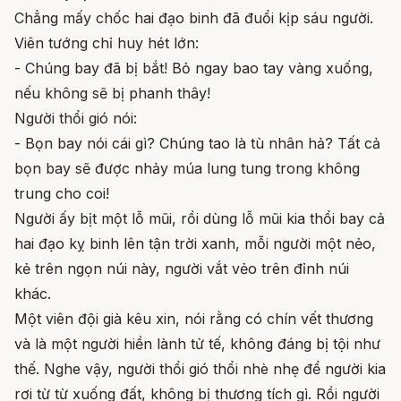
Chẳng mấy chốc hai đạo binh đã đuổi kịp sáu người.
Viên tướng chỉ huy hét lớn:
- Chúng bay đã bị bắt! Bỏ ngay bao tay vàng xuống,
nếu không sẽ bị phanh thây!
Người thổi gió nói:
- Bọn bay nói cái gì? Chúng tao là tù nhân hả? Tất cả
bọn bay sẽ được nhảy múa lung tung trong không
trung cho coi!
Người ấy bịt một lỗ mũi, rồi dùng lỗ mũi kia thổi bay cả
hai đạo kỵ binh lên tận trời xanh, mỗi người một nẻo,
kẻ trên ngọn núi này, người vắt vẻo trên đỉnh núi
khác.
Một viên đội già kêu xin, nói rằng có chín vết thương
và là một người hiền lành tử tế, không đáng bị tội như
thế. Nghe vậy, người thổi gió thổi nhè nhẹ để người kia
rơi từ từ xuống đất, không bị thương tích gì. Rồi người