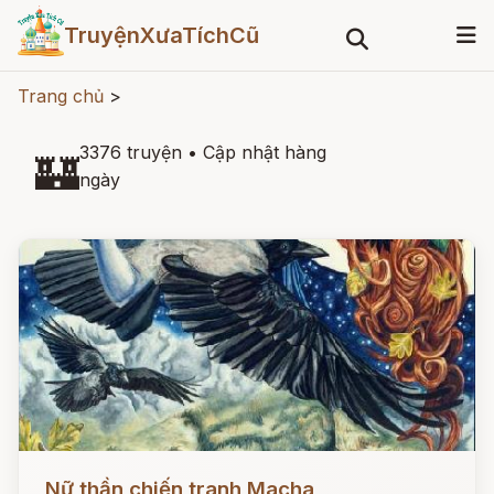
TruyệnXưaTíchCũ
Trang chủ
>
3376 truyện
•
Cập nhật hàng
🏰
ngày
Đọc ngay
Nữ thần chiến tranh Macha