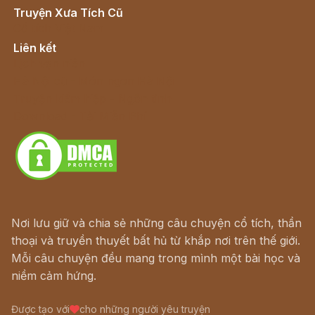
Truyện Xưa Tích Cũ
Cổ tích Việt Nam
Liên kết
Lịch vạn niên
Hà Nội cũ - Món ngon Hà Nội
Truyện kiếm hiệp - Ngôn tình
Download - Tải Miễn Phí
Nơi lưu giữ và chia sẻ những câu chuyện cổ tích, thần
thoại và truyền thuyết bất hủ từ khắp nơi trên thế giới.
Mỗi câu chuyện đều mang trong mình một bài học và
niềm cảm hứng.
Được tạo với
cho những người yêu truyện