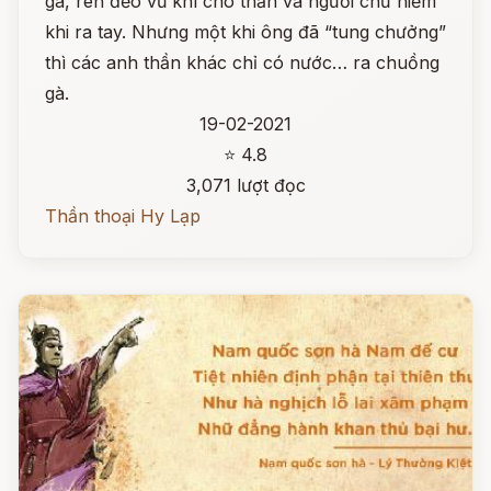
gà, rèn đẽo vũ khí cho thần và người chứ hiếm
khi ra tay. Nhưng một khi ông đã “tung chưởng”
thì các anh thần khác chỉ có nước… ra chuồng
gà.
19-02-2021
⭐ 4.8
3,071 lượt đọc
Thần thoại Hy Lạp