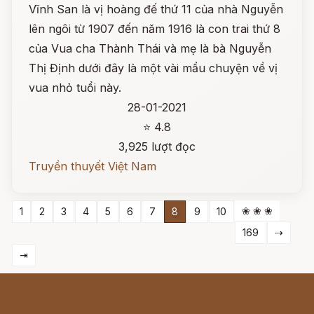
Vĩnh San là vị hoàng đế thứ 11 của nhà Nguyễn
lên ngôi từ 1907 đến năm 1916 là con trai thứ 8
của Vua cha Thành Thái và mẹ là bà Nguyễn
Thị Định dưới đây là một vài mẩu chuyện về vị
vua nhỏ tuổi này.
28-01-2021
⭐ 4.8
3,925 lượt đọc
Truyền thuyết Việt Nam
❀ ❀ ❀
1
2
3
4
5
6
7
8
9
10
169
⇢
⇥